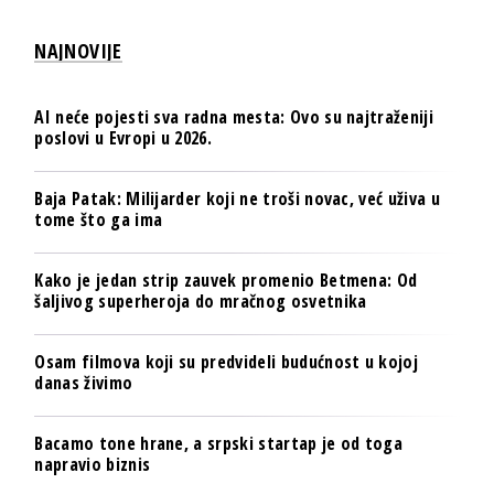
NAJNOVIJE
AI neće pojesti sva radna mesta: Ovo su najtraženiji
poslovi u Evropi u 2026.
Baja Patak: Milijarder koji ne troši novac, već uživa u
tome što ga ima
Kako je jedan strip zauvek promenio Betmena: Od
šaljivog superheroja do mračnog osvetnika
Osam filmova koji su predvideli budućnost u kojoj
danas živimo
Bacamo tone hrane, a srpski startap je od toga
napravio biznis