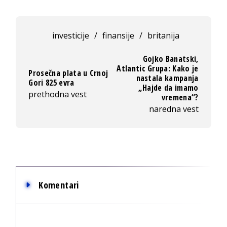
investicije
/
finansije
/
britanija
Gojko Banatski,
Atlantic Grupa: Kako je
Prosečna plata u Crnoj
nastala kampanja
Gori 825 evra
„Hajde da imamo
prethodna vest
vremena“?
naredna vest
Komentari