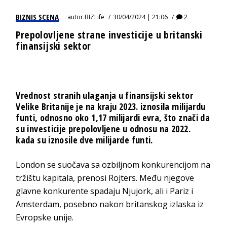
BIZNIS SCENA
autor
BIZLife
30/04/2024 | 21:06
2
Prepolovljene strane investicije u britanski
finansijski sektor
Vrednost stranih ulaganja u finansijski sektor
Velike Britanije je na kraju 2023. iznosila milijardu
funti, odnosno oko 1,17 milijardi evra, što znači da
su investicije prepolovljene u odnosu na 2022.
kada su iznosile dve milijarde funti.
London se suočava sa ozbiljnom konkurencijom na
tržištu kapitala, prenosi Rojters. Među njegove
glavne konkurente spadaju Njujork, ali i Pariz i
Amsterdam, posebno nakon britanskog izlaska iz
Evropske unije.