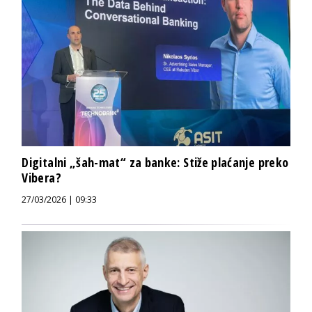
Digitalni „šah-mat“ za banke: Stiže plaćanje preko
Vibera?
27/03/2026 | 09:33