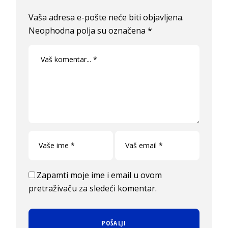
Vaša adresa e-pošte neće biti objavljena.
Neophodna polja su označena
*
Zapamti moje ime i email u ovom
pretraživaču za sledeći komentar.