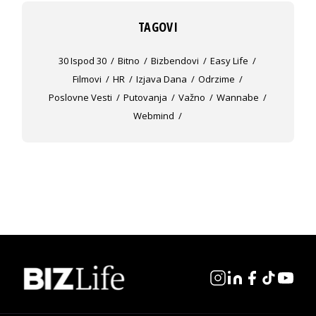
TAGOVI
30 Ispod 30
Bitno
Bizbendovi
Easy Life
Filmovi
HR
Izjava Dana
Odrzime
Poslovne Vesti
Putovanja
Važno
Wannabe
Webmind