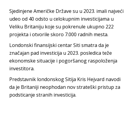
Sjedinjene Američke Države su u 2023. imali najveći
udeo od 40 odsto u celokupnim investicijama u
Veliku Britaniju koje su pokrenule ukupno 222
projekta i otvorile skoro 7.000 radnih mesta.
Londonski finansijski centar Siti smatra da je
značajan pad investicija u 2023. posledica teže
ekonomske situacije i pogoršanog raspoloženja
investitora.
Predstavnik londonskog Sitija Kris Hejvard navodi
da je Britaniji neophodan nov strateški pristup za
podsticanje stranih investicija.