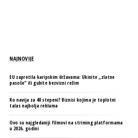
NAJNOVIJE
EU zapretila karipskim državama: Ukinite „zlatne
pasoše“ ili gubite bezvizni režim
Ko navija za 40 stepeni? Biznisi kojima je toplotni
talas najbolja reklama
Ovo su najgledaniji filmovi na striming platformama
u 2026. godini