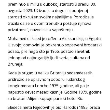
preminuo u miru u dubokoj starosti u sredu, 30.
avgusta 2023. Uživao je u dugoj i ispunjenoj
starosti okružen svojim najmilijima. Porodica je
tražila da se u ovom trenutku poštuje njihova
privatnost“, navodi se u sapoštenju.
Muhamed el Fajed je rođen u Aleksandriji, u Egiptu.
U svojoj domovini je pokrenuo sopstveni brodarski
posao, pre nego što je 1966. postao savetnik
jednog od najbogatijih ljudi sveta, sultana od
Bruneja.
Kada je stigao u Veliku Britaniju sedamdesetih,
pridružio se upravnom odboru rudarskog
konglomerata Lonrho 1975. godine, ali ga je
napustio devet meseci kasnije. Godine 1979. godine
sa bratom Alijem kupuje pariski hotel Ric.
Sledeća meta Fajedovih je bio Harods i 1985. braća