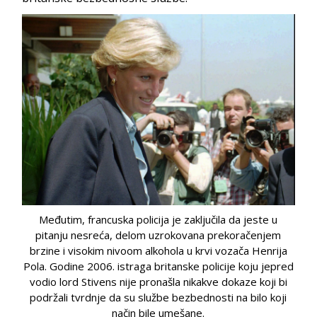
Međutim, francuska policija je zaključila da jeste u
pitanju nesreća, delom uzrokovana prekoračenjem
brzine i visokim nivoom alkohola u krvi vozača Henrija
Pola. Godine 2006. istraga britanske policije koju jepred
vodio lord Stivens nije pronašla nikakve dokaze koji bi
podržali tvrdnje da su službe bezbednosti na bilo koji
način bile umešane.