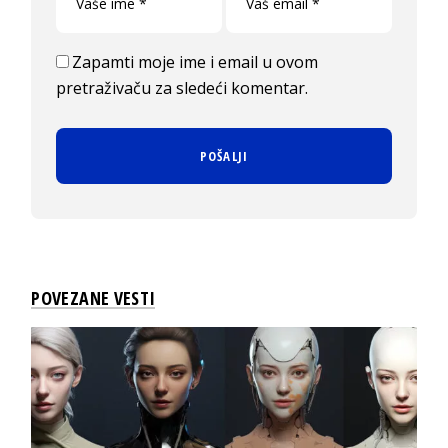
Zapamti moje ime i email u ovom
pretraživaču za sledeći komentar.
POVEZANE VESTI