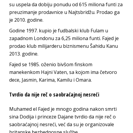
su uspela da dobiju ponudu od 615 miliona funti za
preuzimanje prodavnice u Najtsbridžu. Prodao ga
je 2010. godine.
Godine 1997. kupio je fudbalski klub Fulam u
zapadnom Londonu za 6,25 miliona funti. Fajed je
prodao klub milijarderu biznismenu Šahidu Kanu
2013. godine.
Fajed se 1985. oženio bivšom finskom
manekenkom Hajni Vaten, sa kojom ima četvoro
dece, Jasmin, Karima, Kamilu i Omara.
Tvrdio da nije reč o saobraćajnoj nesreći
Muhamed el Fajed je mnogo godina nakon smrti
sina Dodija i princeze Dajane tvrdio da nije reč o
saobraćajnoj nesreći, već da su je organizovale
britanske bezbednosne službe.