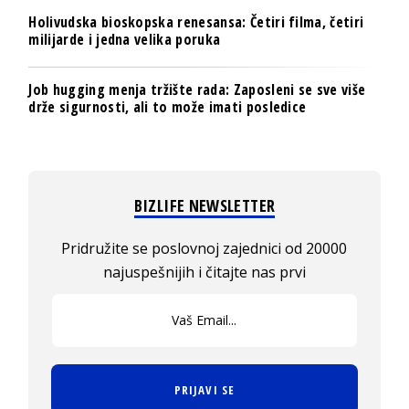
Holivudska bioskopska renesansa: Četiri filma, četiri
milijarde i jedna velika poruka
Job hugging menja tržište rada: Zaposleni se sve više
drže sigurnosti, ali to može imati posledice
BIZLIFE NEWSLETTER
Pridružite se poslovnoj zajednici od 20000
najuspešnijih i čitajte nas prvi
PRIJAVI SE