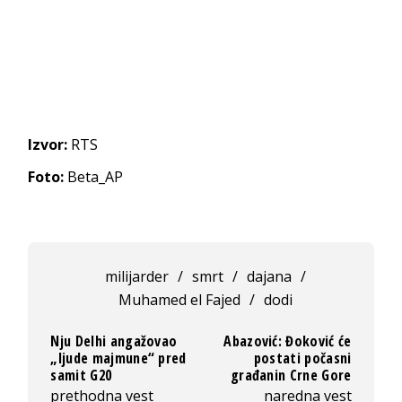
Izvor:
RTS
Foto:
Beta_AP
milijarder
/
smrt
/
dajana
/
Muhamed el Fajed
/
dodi
Nju Delhi angažovao
Abazović: Đoković će
„ljude majmune“ pred
postati počasni
samit G20
građanin Crne Gore
prethodna vest
naredna vest