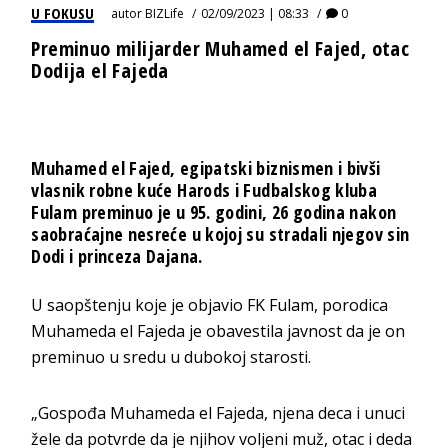
U FOKUSU
autor
BIZLife
02/09/2023 | 08:33
0
Preminuo milijarder Muhamed el Fajed, otac
Dodija el Fajeda
Muhamed el Fajed, egipatski biznismen i bivši
vlasnik robne kuće Harods i Fudbalskog kluba
Fulam preminuo je u 95. godini, 26 godina nakon
saobraćajne nesreće u kojoj su stradali njegov sin
Dodi i princeza Dajana.
U saopštenju koje je objavio FK Fulam, porodica
Muhameda el Fajeda je obavestila javnost da je on
preminuo u sredu u dubokoj starosti.
„Gospođa Muhameda el Fajeda, njena deca i unuci
žele da potvrde da je njihov voljeni muž, otac i deda