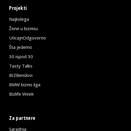
Projekti
Najkolega
Žene u biznisu
UticajnOdgovorno
Šta jedemo
30 ispod 30
Tasty Talks
BIZBendovi
BMW biznis liga
Bizlife Week
Za partnere
Saradnja