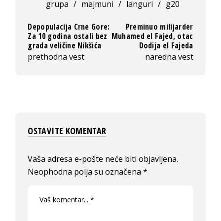
grupa
/
majmuni
/
languri
/
g20
Depopulacija Crne Gore:
Preminuo milijarder
Za 10 godina ostali bez
Muhamed el Fajed, otac
grada veličine Nikšića
Dodija el Fajeda
prethodna vest
naredna vest
OSTAVITE KOMENTAR
Vaša adresa e-pošte neće biti objavljena.
Neophodna polja su označena
*