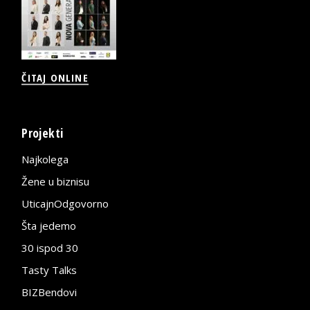
ČITAJ ONLINE
Projekti
Najkolega
Žene u biznisu
UticajnOdgovorno
Šta jedemo
30 ispod 30
Tasty Talks
BIZBendovi