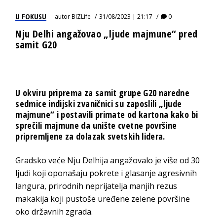
U FOKUSU
autor
BIZLife
31/08/2023 | 21:17
0
Nju Delhi angažovao „ljude majmune“ pred
samit G20
U okviru priprema za samit grupe G20 naredne
sedmice indijski zvaničnici su zaposlili „ljude
majmune“ i postavili primate od kartona kako bi
sprečili majmune da unište cvetne površine
pripremljene za dolazak svetskih lidera.
Gradsko veće Nju Delhija angažovalo je više od 30
ljudi koji oponašaju pokrete i glasanje agresivnih
langura, prirodnih neprijatelja manjih rezus
makakija koji pustoše uređene zelene površine
oko državnih zgrada.