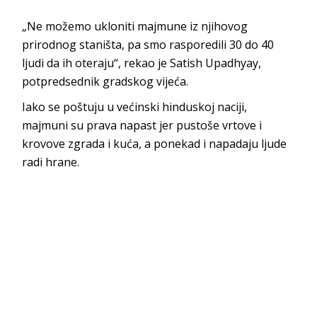
„Ne možemo ukloniti majmune iz njihovog
prirodnog staništa, pa smo rasporedili 30 do 40
ljudi da ih oteraju“, rekao je Satish Upadhyay,
potpredsednik gradskog vijeća.
Iako se poštuju u većinski hinduskoj naciji,
majmuni su prava napast jer pustoše vrtove i
krovove zgrada i kuća, a ponekad i napadaju ljude
radi hrane.