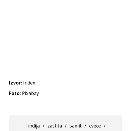
Izvor:
Index
Foto:
Pixabay
indija
/
zastita
/
samit
/
cvece
/