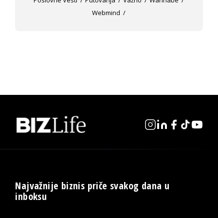
Poslovne Vesti
Putovanja
Važno
Wannabe
Webmind
Najvažnije biznis priče svakog dana u
inboksu