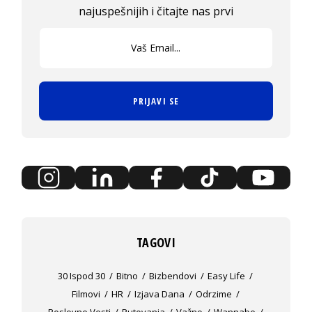
najuspešnijih i čitajte nas prvi
PRIJAVI SE
TAGOVI
30 Ispod 30
Bitno
Bizbendovi
Easy Life
Filmovi
HR
Izjava Dana
Odrzime