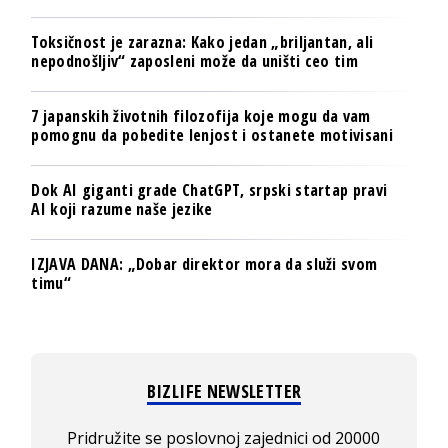
Toksičnost je zarazna: Kako jedan „briljantan, ali
nepodnošljiv“ zaposleni može da uništi ceo tim
7 japanskih životnih filozofija koje mogu da vam
pomognu da pobedite lenjost i ostanete motivisani
Dok AI giganti grade ChatGPT, srpski startap pravi
AI koji razume naše jezike
IZJAVA DANA: „Dobar direktor mora da služi svom
timu“
BIZLIFE NEWSLETTER
Pridružite se poslovnoj zajednici od 20000