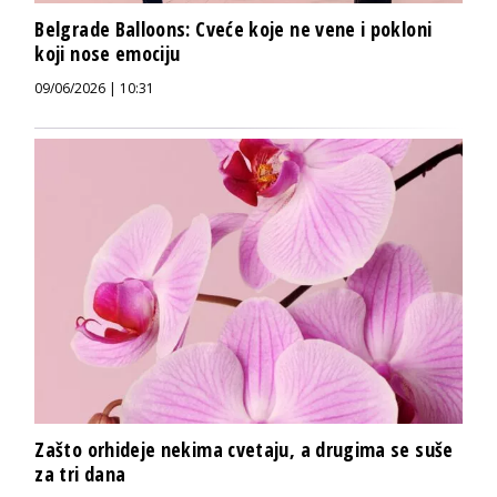
Belgrade Balloons: Cveće koje ne vene i pokloni
koji nose emociju
09/06/2026 | 10:31
Zašto orhideje nekima cvetaju, a drugima se suše
za tri dana