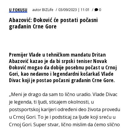
U FOKUSU
autor
BIZLife
03/09/2023 | 11:01
0
Abazović: Đoković će postati počasni
građanin Crne Gore
Premijer Vlade u tehničkom mandatu Dritan
Abazović kazao je da bi srpski teniser Novak
Đoković mogao da dobije posebnu počast u Crnoj
Gori, kao nedavno i legendardni košarkaš Vlade
Divac koji je postao počasni građanin Crne Gore.
„Meni je drago da sam to lično uradio. Vlade Divac
je legenda, ti ljudi, sticajem okolnosti, u
postsportskoj karijeri određeni deo života provedu
u Crnoj Gori. To je i podsticaj za ljude koji sreću u
Crnoj Gori. Super stvar, lično mislim da ćemo slično