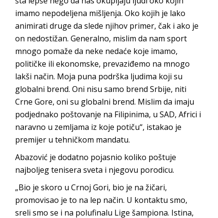
šta lepše nego da nas okupljaju ljudi oko kojih
imamo nepodeljena mišljenja. Oko kojih je lako
animirati druge da slede njihov primer, čak i ako je
on nedostižan. Generalno, mislim da nam sport
mnogo pomaže da neke nedaće koje imamo,
političke ili ekonomske, prevaziđemo na mnogo
lakši način. Moja puna podrška ljudima koji su
globalni brend. Oni nisu samo brend Srbije, niti
Crne Gore, oni su globalni brend. Mislim da imaju
podjednako poštovanje na Filipinima, u SAD, Africi i
naravno u zemljama iz koje potiču“, istakao je
premijer u tehničkom mandatu.
Abazović je dodatno pojasnio koliko poštuje
najboljeg tenisera sveta i njegovu porodicu.
„Bio je skoro u Crnoj Gori, bio je na žičari,
promovisao je to na lep način. U kontaktu smo,
sreli smo se i na polufinalu Lige šampiona. Istina,