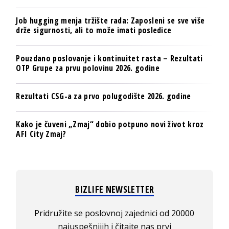
Job hugging menja tržište rada: Zaposleni se sve više
drže sigurnosti, ali to može imati posledice
Pouzdano poslovanje i kontinuitet rasta – Rezultati
OTP Grupe za prvu polovinu 2026. godine
Rezultati CSG-a za prvo polugodište 2026. godine
Kako je čuveni „Zmaj“ dobio potpuno novi život kroz
AFI City Zmaj?
BIZLIFE NEWSLETTER
Pridružite se poslovnoj zajednici od 20000
najuspešnijih i čitajte nas prvi