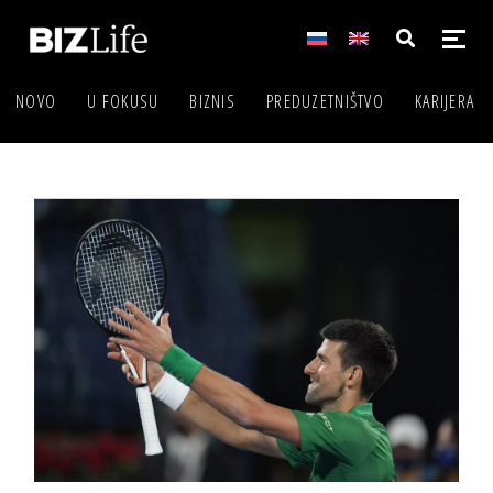
NOVO
U FOKUSU
BIZNIS
PREDUZETNIŠTVO
KARIJERA