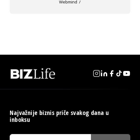
Webmind
Najvažnije biznis priče svakog dana u
inboksu