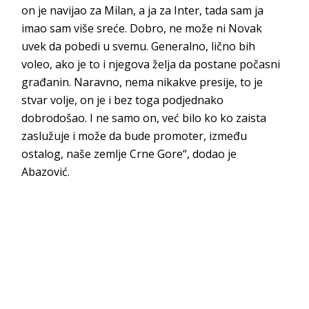
on je navijao za Milan, a ja za Inter, tada sam ja
imao sam više sreće. Dobro, ne može ni Novak
uvek da pobedi u svemu. Generalno, lično bih
voleo, ako je to i njegova želja da postane počasni
građanin. Naravno, nema nikakve presije, to je
stvar volje, on je i bez toga podjednako
dobrodošao. I ne samo on, već bilo ko ko zaista
zaslužuje i može da bude promoter, između
ostalog, naše zemlje Crne Gore“, dodao je
Abazović.