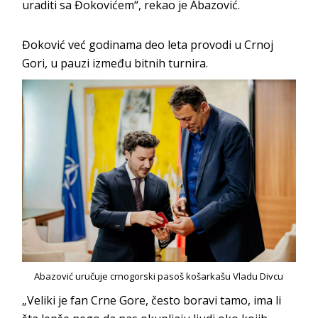
uraditi sa Đokovićem“, rekao je Abazović.
Đoković već godinama deo leta provodi u Crnoj
Gori, u pauzi između bitnih turnira.
Abazović uručuje crnogorski pasoš košarkašu Vladu Divcu
„Veliki je fan Crne Gore, često boravi tamo, ima li