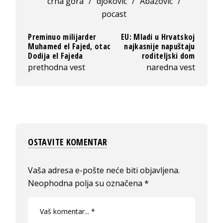
crna gora
/
djokovic
/
Abazovic
/
pocast
Preminuo milijarder
EU: Mladi u Hrvatskoj
Muhamed el Fajed, otac
najkasnije napuštaju
Dodija el Fajeda
roditeljski dom
prethodna vest
naredna vest
OSTAVITE KOMENTAR
Vaša adresa e-pošte neće biti objavljena.
Neophodna polja su označena
*