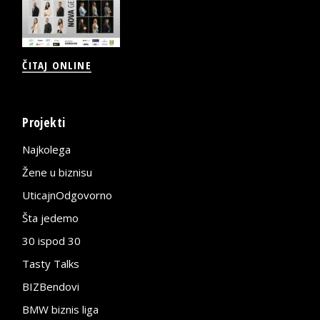
ČITAJ ONLINE
Projekti
Najkolega
Žene u biznisu
UticajnOdgovorno
Šta jedemo
30 ispod 30
Tasty Talks
BIZBendovi
BMW biznis liga