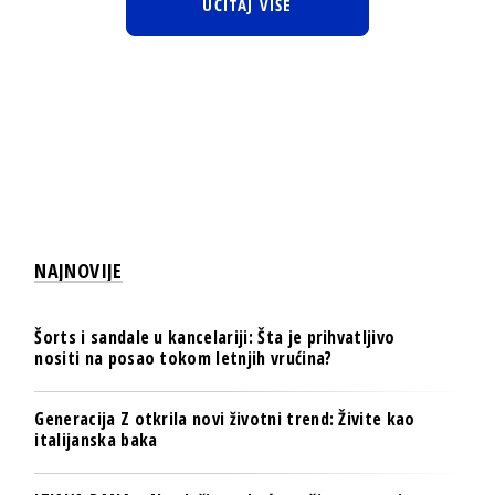
UČITAJ VIŠE
NAJNOVIJE
Šorts i sandale u kancelariji: Šta je prihvatljivo
nositi na posao tokom letnjih vrućina?
Generacija Z otkrila novi životni trend: Živite kao
italijanska baka