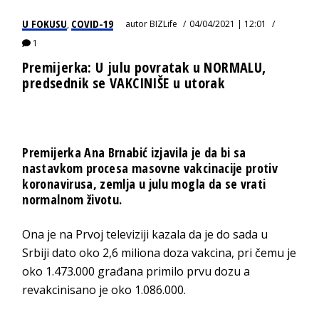
U FOKUSU
COVID-19
autor
BIZLife
04/04/2021 | 12:01
,
1
Premijerka: U julu povratak u NORMALU,
predsednik se VAKCINIŠE u utorak
Premijerka Ana Brnabić izjavila je da bi sa
nastavkom procesa masovne vakcinacije protiv
koronavirusa, zemlja u julu mogla da se vrati
normalnom životu.
Ona je na Prvoj televiziji kazala da je do sada u
Srbiji dato oko 2,6 miliona doza vakcina, pri čemu je
oko 1.473.000 građana primilo prvu dozu a
revakcinisano je oko 1.086.000.