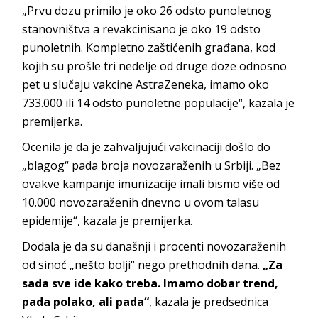
„Prvu dozu primilo je oko 26 odsto punoletnog
stanovništva a revakcinisano je oko 19 odsto
punoletnih. Kompletno zaštićenih građana, kod
kojih su prošle tri nedelje od druge doze odnosno
pet u slučaju vakcine AstraZeneka, imamo oko
733.000 ili 14 odsto punoletne populacije“, kazala je
premijerka.
Ocenila je da je zahvaljujući vakcinaciji došlo do
„blagog“ pada broja novozaraženih u Srbiji. „Bez
ovakve kampanje imunizacije imali bismo više od
10.000 novozaraženih dnevno u ovom talasu
epidemije“, kazala je premijerka.
Dodala je da su današnji i procenti novozaraženih
od sinoć „nešto bolji“ nego prethodnih dana.
„Za
sada sve ide kako treba. Imamo dobar trend,
pada polako, ali pada“
, kazala je predsednica