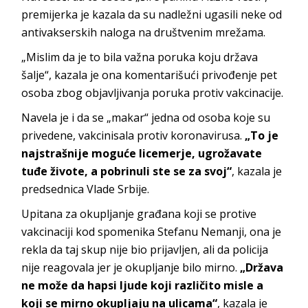
premijerka je kazala da su nadležni ugasili neke od
antivakserskih naloga na društvenim mrežama.
„Mislim da je to bila važna poruka koju država
šalje“, kazala je ona komentarišući privođenje pet
osoba zbog objavljivanja poruka protiv vakcinacije.
Navela je i da se „makar“ jedna od osoba koje su
privedene, vakcinisala protiv koronavirusa.
„To je
najstrašnije moguće licemerje, ugrožavate
tuđe živote, a pobrinuli ste se za svoj“
, kazala je
predsednica Vlade Srbije.
Upitana za okupljanje građana koji se protive
vakcinaciji kod spomenika Stefanu Nemanji, ona je
rekla da taj skup nije bio prijavljen, ali da policija
nije reagovala jer je okupljanje bilo mirno.
„Država
ne može da hapsi ljude koji različito misle a
koji se mirno okupljaju na ulicama“
, kazala je