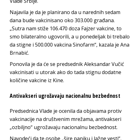
Vlade Srbije.
Najavila je da je planirano da u narednih sedam
dana bude vakcinisano oko 303.000 građana.
„Sutra nam stiže 106.470 doza Fajzer vakcine, to
smo bilateralno ugovorili, a u ponedeljak bi trebalo
da stigne i 500.000 vakcina Sinofarm“, kazala je Ana
Brnabić.
Ponovila je da će se predsednik Aleksandar Vučić
vakcinisati u utorak ako do tada stignu dodatne
količine vakcine iz Kine.
Antivakseri ugrožavaju nacionalnu bezbednost
Predsednica Vlade je ocenila da objavama protiv
vakcinacije na društvenim mrežama, antivakseri
„ozbiljno“ ugrožavaju nacionalnu bezbednost.
Navodeći da te osobe „šire paniku i lažne vesti“,