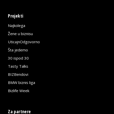
Projekti
Najkolega
Žene u biznisu
UticajnOdgovorno
Šta jedemo
30 ispod 30
Tasty Talks
BIZBendovi
BMW biznis liga
Bizlife Week
Za partnere