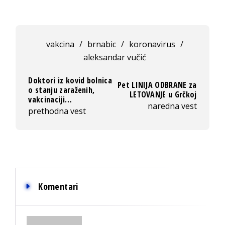
vakcina
/
brnabic
/
koronavirus
/
aleksandar vučić
Doktori iz kovid bolnica
Pet LINIJA ODBRANE za
o stanju zaraženih,
LETOVANJE u Grčkoj
vakcinaciji…
naredna vest
prethodna vest
Komentari