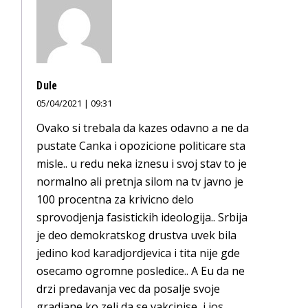
Dule
05/04/2021 | 09:31
Ovako si trebala da kazes odavno a ne da
pustate Canka i opozicione politicare sta
misle.. u redu neka iznesu i svoj stav to je
normalno ali pretnja silom na tv javno je
100 procentna za krivicno delo
sprovodjenja fasistickih ideologija.. Srbija
je deo demokratskog drustva uvek bila
jedino kod karadjordjevica i tita nije gde
osecamo ogromne posledice.. A Eu da ne
drzi predavanja vec da posalje svoje
gradjane ko zeli da se vakcinise, i jos