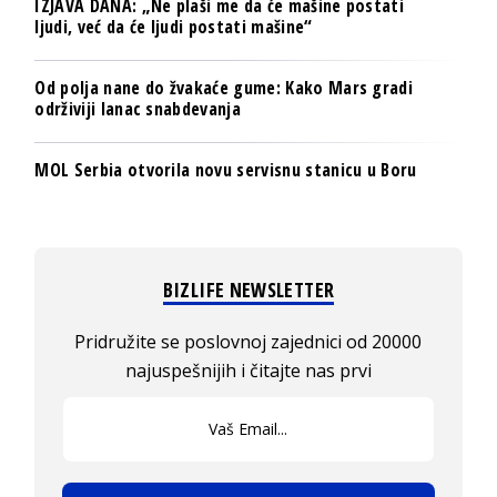
IZJAVA DANA: „Ne plaši me da će mašine postati
ljudi, već da će ljudi postati mašine“
Od polja nane do žvakaće gume: Kako Mars gradi
održiviji lanac snabdevanja
MOL Serbia otvorila novu servisnu stanicu u Boru
BIZLIFE NEWSLETTER
Pridružite se poslovnoj zajednici od 20000
najuspešnijih i čitajte nas prvi