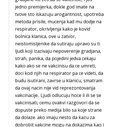
jedno premijerka, dokle god imate na
tvove sto iskazuju arogantnost, upotreba
metoda prisile, mucenja kad mu dodje na
respirator, okrivljenja kako je kovid
bolnica klanica, ove u zatvor,
neistomisljenike da sutiraju upravo su ti
ljudi koji izazivaju nepoverenje gradjana,
strah, panika, da pojedini jedva cekaju
kako ako se ne vakcinisu da ce umreti,
doci kod njih na respirator pa ce videti, da
budu isutirani, zavrse u klanicu, smatram
da ovaj nacin nije vid reprezontovanja
vakcinacije.. Ljudi odlucuju hoce li ili se se
vakcinisati, cemu ovakvi razgovori da se
dopuste preko medija bilo sa koje strane
da dolaze. ako imaju nesto da kazu za
dobrobit vakcine mogu na dokazima kao i