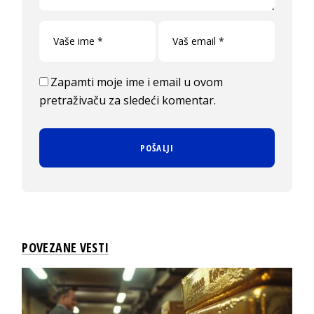
Zapamti moje ime i email u ovom
pretraživaču za sledeći komentar.
POVEZANE VESTI