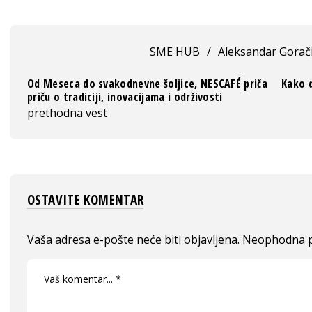
SME HUB
/
Aleksandar Gorač
Od Meseca do svakodnevne šoljice, NESCAFÉ priča
Kako 
priču o tradiciji, inovacijama i održivosti
prethodna vest
OSTAVITE KOMENTAR
Vaša adresa e-pošte neće biti objavljena.
Neophodna p