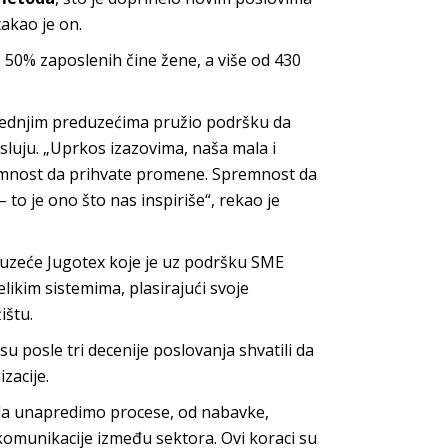
stakao je on.
 50% zaposlenih čine žene, a više od 430
srednjim preduzećima pružio podršku da
sluju. „Uprkos izazovima, naša mala i
emnost da prihvate promene. Spremnost da
 to je ono što nas inspiriše“, rekao je
duzeće Jugotex koje je uz podršku SME
likim sistemima, plasirajući svoje
ištu.
su posle tri decenije poslovanja shvatili da
zacije.
da unapredimo procese, od nabavke,
 komunikacije između sektora. Ovi koraci su