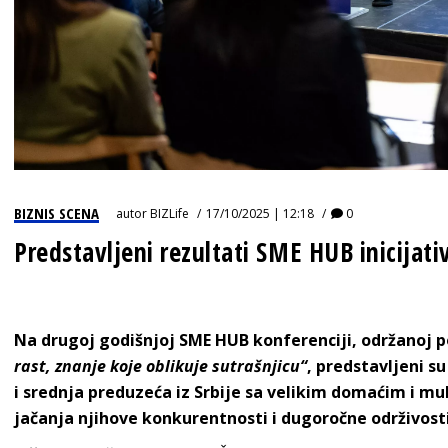
BIZNIS SCENA
autor
BIZLife
17/10/2025 | 12:18
0
Predstavljeni rezultati SME HUB inicijati
Na drugoj godišnjoj SME HUB konferenciji, održanoj
rast, znanje koje oblikuje sutrašnjicu“
, predstavljeni s
i srednja preduzeća iz Srbije sa velikim domaćim i m
jačanja njihove konkurentnosti i dugoročne održivosti