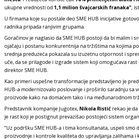
ukupne vrednosti od
1,1 milion švajcarskih franaka”
, i
U firmama koje su postale deo SME HUB inicijative gotovo
radnika pripada ranjivim grupama.
Goračinov je naglasio da SME HUB postoji da bi malim i 
ojačaju i postanu konkurentnija na tržištima na kojima po
srednja preduzeća pokazala su izuzetnu otpornost i spr
uče, da se prilagode i izgrade sistem koji omogućava rast –
direktor SME HUB.
Kao primeri uspešne transformacije predstavljeno je pre
HUB-a modernizovalo poslovanje i proširilo saradnju sa ve
proizvode kako na domaćem tako i na međunarodnom trž
Predstavnik kompanije Jugotex,
Nikola Ristić
rekao je da 
je rast koji je postignut prevazišao postojeći sistem organi
”Uz podršku SME HUB-a i tima konsultanata, uspeli smo 
proizvodnje i kontrole kvaliteta do upravljanja zalihama i