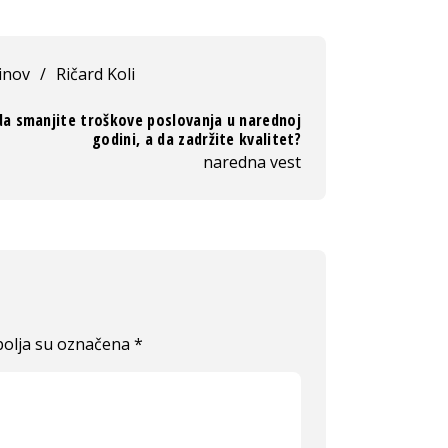
inov
/
Ričard Koli
da smanjite troškove poslovanja u narednoj
godini, a da zadržite kvalitet?
naredna vest
olja su označena
*