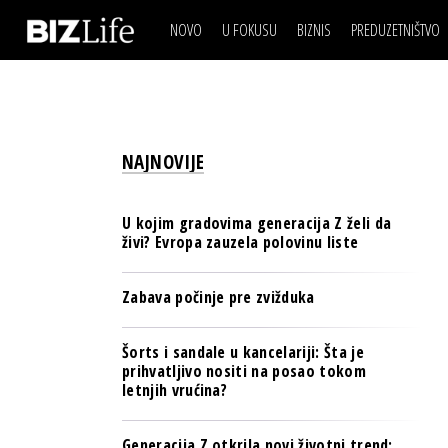
NOVO
U FOKUSU
BIZNIS
PREDUZETNIŠTVO
IZJAVA DANA
BIZNIS SCENA
VIDEO
REAL ESTATE
IZJAVA DANA
BIZNIS SCENA
BREND I KOMUNIKACI
VIDEO
REAL ESTATE
ESG & ENERGY
NAJNOVIJE
BREND I KOMUNIKACI
BANKE
ESG & ENERGY
OSIGURANJE
U kojim gradovima generacija Z želi da
BANKE
živi? Evropa zauzela polovinu liste
TECH I AI
OSIGURANJE
BIZNIS & SPORT
Zabava počinje pre zvižduka
TECH I AI
PULS REGIONA
BIZNIS & SPORT
Šorts i sandale u kancelariji: Šta je
NOVO NA RAFU
prihvatljivo nositi na posao tokom
PULS REGIONA
letnjih vrućina?
NOVO NA RAFU
Generacija Z otkrila novi životni trend: