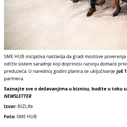
SME HUB inicijativa nastavlja da gradi mostove poverenja 
održiv sistem saradnje koji doprinosi razvoju domaće privr
preduzeća. U narednoj godini planira se uključivanje
još 
partnera.
Saznajte sve o dešavanjima u biznisu, budite u toku 
NEWSLETTER
Izvor:
BIZLife
Foto:
SME HUB