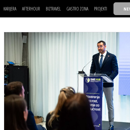
KARIJERA
AFTERHOUR
BIZTRAVEL
GASTRO ZONA
PROJEKTI
NE
POSAO
FILM I SCENA
NAJKOLEGA
LJUDI (HR)
KNJIGE
TASTY TALKS
POSAO
FILM I SCENA
NAJKOLEGA
JE
MOJ UGAO
AUTO SVET
30 ISPOD 30
LJUDI (HR)
KNJIGE
TASTY TALKS
USAVRŠAVANJE
STIL
BACK TO OFFICE/SCHOOL
JE
MOJ UGAO
AUTO SVET
30 ISPOD 30
KNOW-HOW
WELLBEING
BIZBENDOVI
USAVRŠAVANJE
STIL
BACK TO OFFICE/SCHOOL
BIZKOLEGIJUM
KNOW-HOW
WELLBEING
BIZBENDOVI
BMW BIZNIS LIGA
BIZKOLEGIJUM
BIZLIFE WEEK
BMW BIZNIS LIGA
IZJAVA GODINE
BIZLIFE WEEK
IZJAVA GODINE