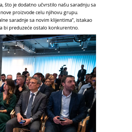
 što je dodatno učvrstilo našu saradnju sa
 nove proizvode celu njihovu grupu.
lne saradnje sa novim klijentima”, istakao
 da bi preduzeće ostalo konkurentno.