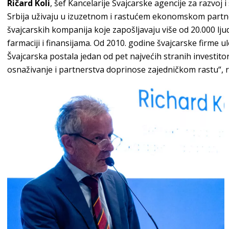
Ričard Koli
, šef Kancelarije Švajcarske agencije za razvoj i
Srbija uživaju u izuzetnom i rastućem ekonomskom partne
švajcarskih kompanija koje zapošljavaju više od 20.000 ljud
farmaciji i finansijama. Od 2010. godine švajcarske firme ulo
Švajcarska postala jedan od pet najvećih stranih investit
osnaživanje i partnerstva doprinose zajedničkom rastu“, re