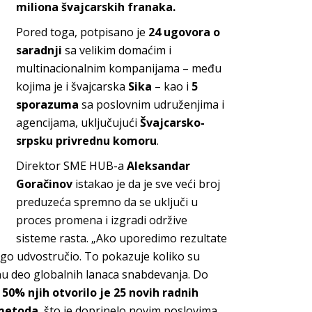
miliona švajcarskih franaka.
Pored toga, potpisano je
24 ugovora o
saradnji
sa velikim domaćim i
multinacionalnim kompanijama – među
kojima je i švajcarska
Sika
– kao i
5
sporazuma
sa poslovnim udruženjima i
agencijama, uključujući
Švajcarsko-
srpsku privrednu komoru
.
Direktor SME HUB-a
Aleksandar
Goračinov
istakao je da je sve veći broj
preduzeća spremno da se uključi u
proces promena i izgradi održive
sisteme rasta. „Ako uporedimo rezultate
ego udvostručio. To pokazuje koliko su
u deo globalnih lanaca snabdevanja. Do
a
50% njih otvorilo je 25 novih radnih
 metoda
, što je doprinelo novim poslovima