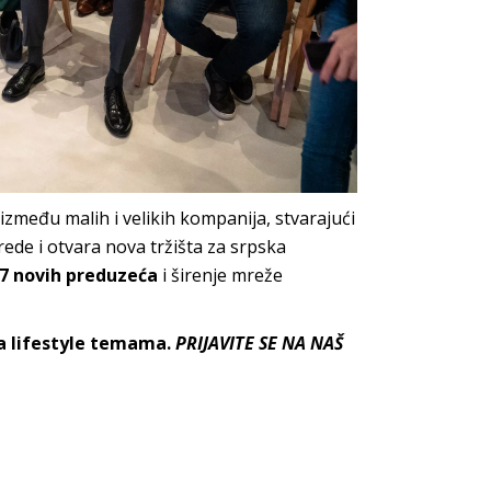
između malih i velikih kompanija, stvarajući
ede i otvara nova tržišta za srpska
17 novih preduzeća
i širenje mreže
sa lifestyle temama.
PRIJAVITE SE NA NAŠ