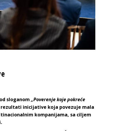
ve
 pod sloganom
„Poverenje koje pokreće
u rezultati inicijative koja povezuje mala
ultinacionalnim kompanijama, sa ciljem
.