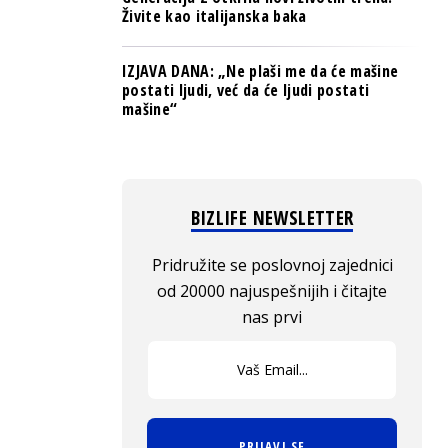
Živite kao italijanska baka
IZJAVA DANA: „Ne plaši me da će mašine
postati ljudi, već da će ljudi postati
mašine“
BIZLIFE NEWSLETTER
Pridružite se poslovnoj zajednici
od 20000 najuspešnijih i čitajte
nas prvi
PRIJAVI SE