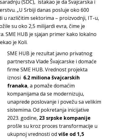
 saradnju (SDC), istakao je da Švajcarska i
rstvu. „U Srbiji danas posluje oko 600
i u različitim sektorima – proizvodnji, IT-u,
žile su oko 2,5 milijardi evra, čime je
ora. SME HUB je sjajan primer kako lokalno
kao je Koli.
SME HUB je rezultat javno privatnog
partnerstva Vlade Švajcarske i domaće
firme SME HUB. Vrednost projekta
iznosi
6.2 miliona švajcarskih
franaka
, a pomaže domaćim
kompanijama da se modernizuju,
unaprede poslovanje i povežu sa velikim
sistemima. Od pokretanja inicijative
2023. godine,
23 srpske kompanije
prošle su kroz proces transformacije u
ukupnoj vrednosti od
više od 1,5