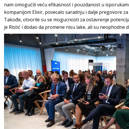
nam omogućili veću efikasnost i pouzdanost u isporukama,
kompanijom Elixir, povecalo saradnju i dalje pregovore za
Takođe, otvorile su se mogucnosti za ostavrenje potencija
je Ristić i dodao da promene nisu lake, ali su neophodne