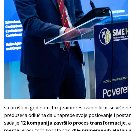
sa prošlom godinom, broj zainteresovanih firmi se više n
preduzeća odlučna da unaprede svoje poslovanje i postan
sada je
12 kompanija završilo proces transformacije
, 
mesta
. Preduzeća koriste čak
70% primenjenih alata i