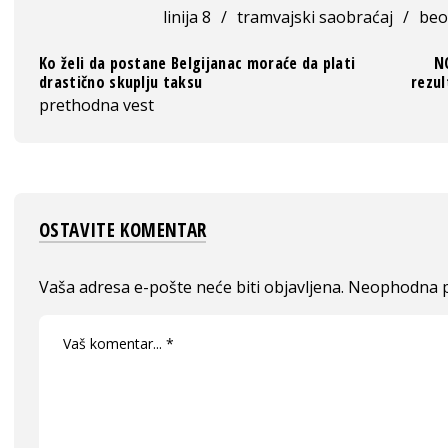
linija 8
/
tramvajski saobraćaj
/
beo
Ko želi da postane Belgijanac moraće da plati
NO
drastično skuplju taksu
rezul
prethodna vest
OSTAVITE KOMENTAR
Vaša adresa e-pošte neće biti objavljena.
Neophodna p