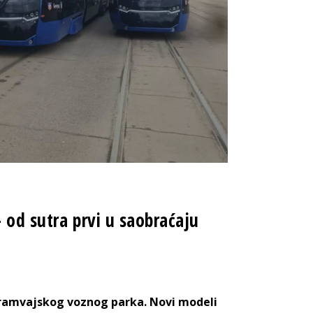
 od sutra prvi u saobraćaju
tramvajskog voznog parka. Novi modeli