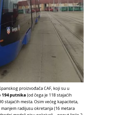
španskog proizvođača CAF, koji su u
o
194 putnika
(od čega je 118 stajaćih
90 stajaćih mesta. Osim većeg kapaciteta,
ći manjem radijusu okretanja (16 metara