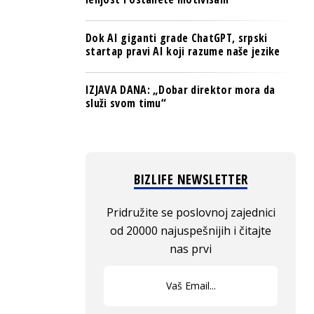
Dok AI giganti grade ChatGPT, srpski
startap pravi AI koji razume naše jezike
IZJAVA DANA: „Dobar direktor mora da
služi svom timu“
BIZLIFE NEWSLETTER
Pridružite se poslovnoj zajednici
od 20000 najuspešnijih i čitajte
nas prvi