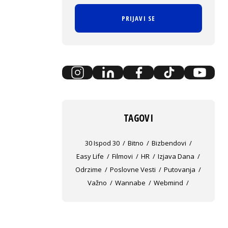
PRIJAVI SE
TAGOVI
30 Ispod 30
Bitno
Bizbendovi
Easy Life
Filmovi
HR
Izjava Dana
Odrzime
Poslovne Vesti
Putovanja
Važno
Wannabe
Webmind