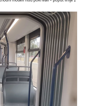
odni modeli nisu pokrivali – poput linije 2