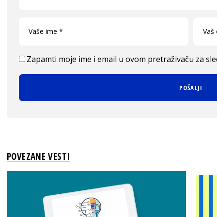
Zapamti moje ime i email u ovom pretraživaču za sl
POVEZANE VESTI