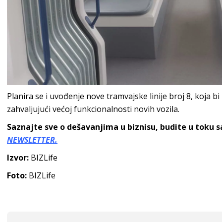
Planira se i uvođenje nove tramvajske linije broj 8, koja bi
zahvaljujući većoj funkcionalnosti novih vozila.
Saznajte sve o dešavanjima u biznisu, budite u toku 
NEWSLETTER.
Izvor:
BIZLife
Foto:
BIZLife