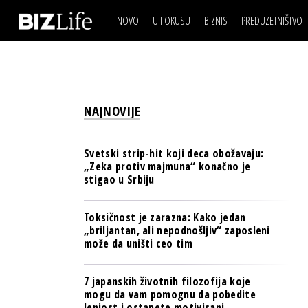
NOVO
U FOKUSU
BIZNIS
PREDUZETNIŠTVO
IZJAVA DANA
BIZNIS SCENA
VIDEO
REAL ESTATE
IZJAVA DANA
BIZNIS SCENA
BREND I KOMUNIKACI
VIDEO
REAL ESTATE
ESG & ENERGY
NAJNOVIJE
BREND I KOMUNIKACI
BANKE
ESG & ENERGY
OSIGURANJE
Svetski strip-hit koji deca obožavaju:
BANKE
„Zeka protiv majmuna“ konačno je
TECH I AI
stigao u Srbiju
OSIGURANJE
BIZNIS & SPORT
TECH I AI
Toksičnost je zarazna: Kako jedan
PULS REGIONA
„briljantan, ali nepodnošljiv“ zaposleni
BIZNIS & SPORT
može da uništi ceo tim
NOVO NA RAFU
PULS REGIONA
7 japanskih životnih filozofija koje
NOVO NA RAFU
mogu da vam pomognu da pobedite
lenjost i ostanete motivisani