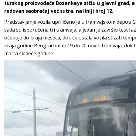
turskog proizvođača Bozankaya stižu u glavni grad, a p
redovan saobraćaj već sutra, na liniji broj 12.
Predstavljanje vozila upriličeno je u tramvajskom depo
sada su isporučena tri tramvaja, a jedan je završio test fa
očekuje do kraja meseca, dok će ostala vozila stizati tem
kraja godine Beograd imati 19 do 20 novih tramvaja, dok b
marta sledeće godine.