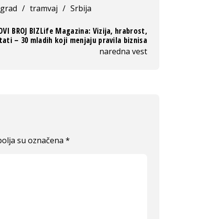
grad
/
tramvaj
/
Srbija
VI BROJ BIZLife Magazina: Vizija, hrabrost,
tati – 30 mladih koji menjaju pravila biznisa
naredna vest
olja su označena
*