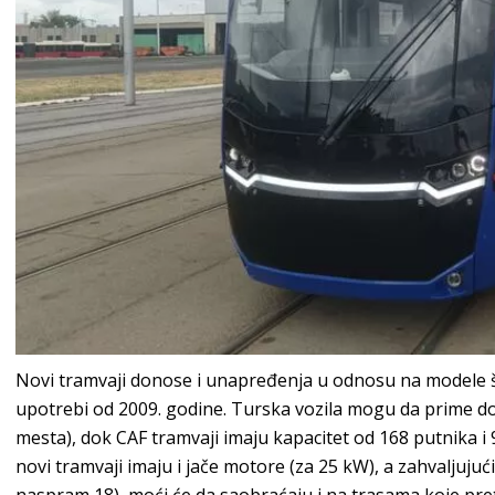
Novi tramvaji donose i unapređenja u odnosu na modele 
upotrebi od 2009. godine. Turska vozila mogu da prime d
mesta), dok CAF tramvaji imaju kapacitet od 168 putnika i 
novi tramvaji imaju i jače motore (za 25 kW), a zahvaljuju