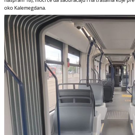
naspram 18), moći će da saobraćaju i na trasama koje preth
oko Kalemegdana.