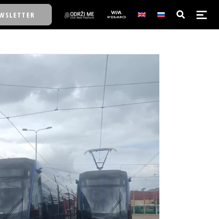
WSLETTER
E/SCHOOL
E/SCHOOL
A
A