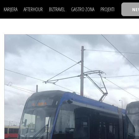
KARIJERA
AFTERHOUR
BIZTRAVEL
GASTRO ZONA
PROJEKTI
NE
POSAO
FILM I SCENA
NAJKOLEGA
LJUDI (HR)
KNJIGE
TASTY TALKS
POSAO
FILM I SCENA
NAJKOLEGA
JE
MOJ UGAO
AUTO SVET
30 ISPOD 30
LJUDI (HR)
KNJIGE
TASTY TALKS
USAVRŠAVANJE
STIL
BACK TO OFFIC
JE
MOJ UGAO
AUTO SVET
30 ISPOD 30
KNOW-HOW
WELLBEING
BIZBENDOVI
USAVRŠAVANJE
STIL
BACK TO OFFIC
BIZKOLEGIJUM
KNOW-HOW
WELLBEING
BIZBENDOVI
BMW BIZNIS LIG
BIZKOLEGIJUM
BIZLIFE WEEK
BMW BIZNIS LIG
IZJAVA GODINE
BIZLIFE WEEK
IZJAVA GODINE