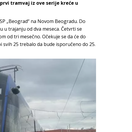
rvi tramvaj iz ove serije kreće u
u GSP „Beograd“ na Novom Beogradu. Do
zu u trajanju od dva meseca. Četvrti se
pom od tri mesečno. Očekuje se da će do
i svih 25 trebalo da bude isporučeno do 25.