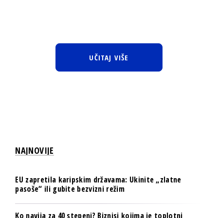
UČITAJ VIŠE
NAJNOVIJE
EU zapretila karipskim državama: Ukinite „zlatne
pasoše“ ili gubite bezvizni režim
Ko navija za 40 stepeni? Biznisi kojima je toplotni