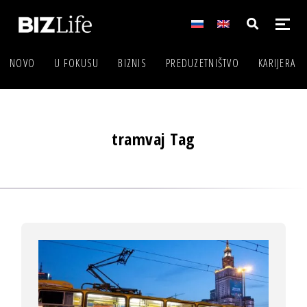
NOVO
U FOKUSU
BIZNIS
PREDUZETNIŠTVO
KARIJERA
tramvaj Tag