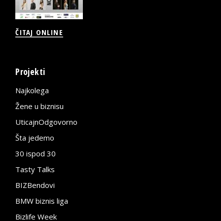
ČITAJ ONLINE
Projekti
Najkolega
Žene u biznisu
UticajnOdgovorno
Šta jedemo
30 ispod 30
Tasty Talks
BIZBendovi
BMW biznis liga
Bizlife Week