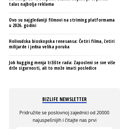
talas najbolja reklama
Ovo su najgledaniji filmovi na striming platformama
u 2026. godini
Holivudska bioskopska renesansa: Četiri filma, četiri
milijarde i jedna velika poruka
Job hugging menja tržište rada: Zaposleni se sve više
drže sigurnosti, ali to može imati posledice
BIZLIFE NEWSLETTER
Pridružite se poslovnoj zajednici od 20000
najuspešnijih i čitajte nas prvi