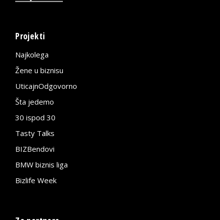
Projekti
Najkolega
Žene u biznisu
UticajnOdgovorno
Šta jedemo
30 ispod 30
Tasty Talks
BIZBendovi
BMW biznis liga
Bizlife Week