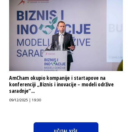
AmCham okupio kompanije i startapove na
konferenciji „Biznis i inovacije – modeli održive
saradnje“...
09/12/2025 | 19:30
UČITAJ VIŠE