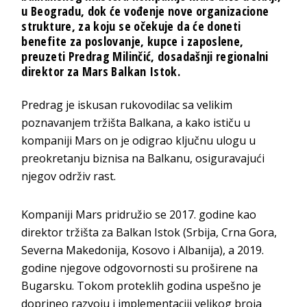
u Beogradu
, dok će vođenje nove organizacione
strukture, za koju se očekuje da će doneti
benefite za poslovanje, kupce i zaposlene,
preuzeti
Predrag Milinčić,
dosadašnji regionalni
direktor za Mars Balkan Istok.
Predrag je iskusan rukovodilac sa velikim
poznavanjem tržišta Balkana, a kako ističu u
kompaniji Mars on je odigrao ključnu ulogu u
preokretanju biznisa na Balkanu, osiguravajući
njegov održiv rast.
Kompaniji Mars pridružio se 2017. godine kao
direktor tržišta za Balkan Istok (Srbija, Crna Gora,
Severna Makedonija, Kosovo i Albanija), a 2019.
godine njegove odgovornosti su proširene na
Bugarsku. Tokom proteklih godina uspešno je
doprineo razvoju i implementaciji velikog broja