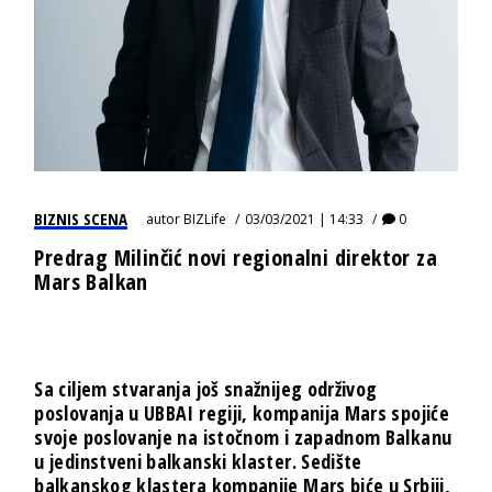
BIZNIS SCENA
autor
BIZLife
03/03/2021 | 14:33
0
Predrag Milinčić novi regionalni direktor za
Mars Balkan
Sa ciljem stvaranja još
snažnijeg održivog
poslovanja u UBBAI regiji
, kompanija Mars
spojiće
svoje poslovanje na istočnom i zapadnom Balkanu
u jedinstveni balkanski klaster
. Sedište
balkanskog klastera kompanije Mars biće
u Srbiji,