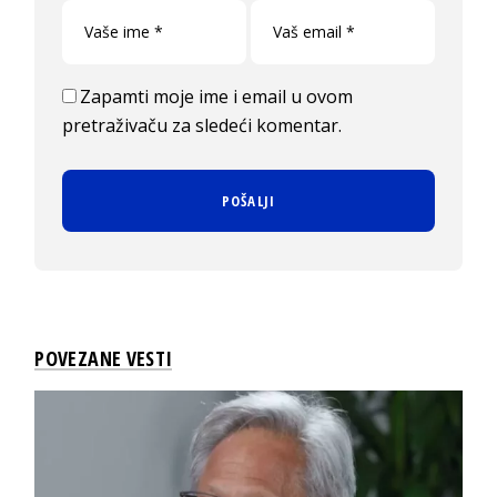
Zapamti moje ime i email u ovom
pretraživaču za sledeći komentar.
POVEZANE VESTI