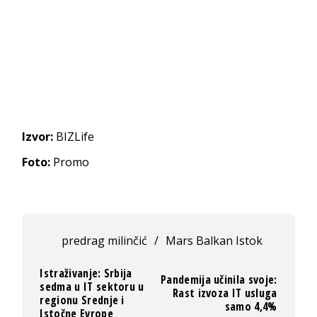
Izvor:
BIZLife
Foto:
Promo
predrag milinčić
/
Mars Balkan Istok
Istraživanje: Srbija
Pandemija učinila svoje:
sedma u IT sektoru u
Rast izvoza IT usluga
regionu Srednje i
samo 4,4%
Istočne Evrope