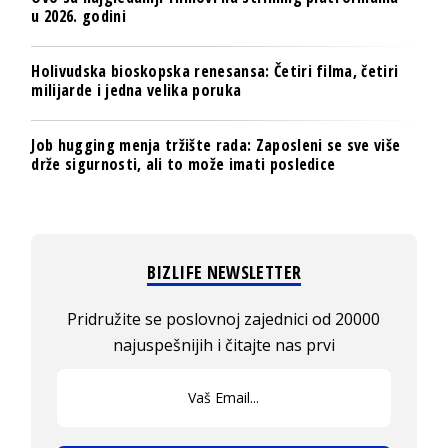
u 2026. godini
Holivudska bioskopska renesansa: Četiri filma, četiri
milijarde i jedna velika poruka
Job hugging menja tržište rada: Zaposleni se sve više
drže sigurnosti, ali to može imati posledice
BIZLIFE NEWSLETTER
Pridružite se poslovnoj zajednici od 20000
najuspešnijih i čitajte nas prvi