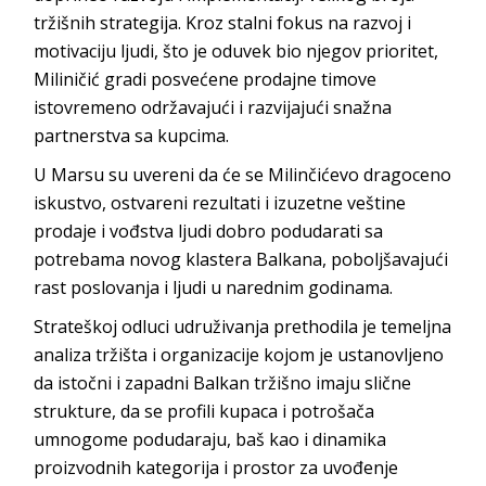
tržišnih strategija. Kroz stalni fokus na razvoj i
motivaciju ljudi, što je oduvek bio njegov prioritet,
Miliničić gradi posvećene prodajne timove
istovremeno održavajući i razvijajući snažna
partnerstva sa kupcima.
U Marsu su uvereni da će se Milinčićevo dragoceno
iskustvo, ostvareni rezultati i izuzetne veštine
prodaje i vođstva ljudi dobro podudarati sa
potrebama novog klastera Balkana, poboljšavajući
rast poslovanja i ljudi u narednim godinama.
Strateškoj odluci udruživanja prethodila je temeljna
analiza tržišta i organizacije kojom je ustanovljeno
da istočni i zapadni Balkan tržišno imaju slične
strukture, da se profili kupaca i potrošača
umnogome podudaraju, baš kao i dinamika
proizvodnih kategorija i prostor za uvođenje