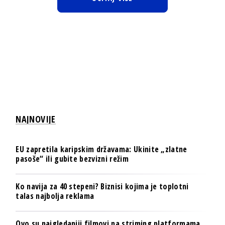
NAJNOVIJE
EU zapretila karipskim državama: Ukinite „zlatne
pasoše“ ili gubite bezvizni režim
Ko navija za 40 stepeni? Biznisi kojima je toplotni
talas najbolja reklama
Ovo su najgledaniji filmovi na striming platformama