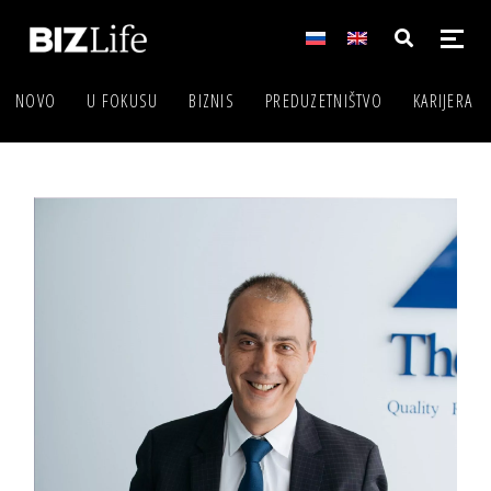
NOVO
U FOKUSU
BIZNIS
PREDUZETNIŠTVO
KARIJERA