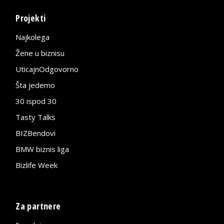
Projekti
Najkolega
Žene u biznisu
UticajnOdgovorno
Šta jedemo
30 ispod 30
Tasty Talks
BIZBendovi
BMW biznis liga
Bizlife Week
Za partnere