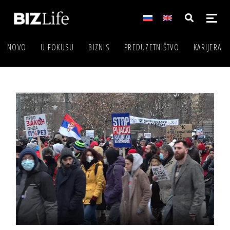
NOVO
U FOKUSU
BIZNIS
PREDUZETNIŠTVO
KARIJERA