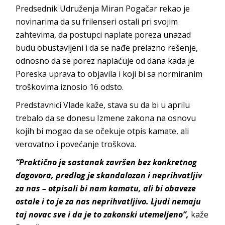
Predsednik Udruženja Miran Pogačar rekao je
novinarima da su frilenseri ostali pri svojim
zahtevima, da postupci naplate poreza unazad
budu obustavljeni i da se nađe prelazno rešenje,
odnosno da se porez naplaćuje od dana kada je
Poreska uprava to objavila i koji bi sa normiranim
troškovima iznosio 16 odsto.
Predstavnici Vlade kaže, stava su da bi u aprilu
trebalo da se donesu Izmene zakona na osnovu
kojih bi mogao da se očekuje otpis kamate, ali
verovatno i povećanje troškova.
“Praktično je sastanak završen bez konkretnog
dogovora, predlog je skandalozan i neprihvatljiv
za nas – otpisali bi nam kamatu, ali bi obaveze
ostale i to je za nas neprihvatljivo. Ljudi nemaju
taj novac sve i da je to zakonski utemeljeno”,
kaže