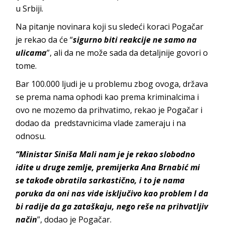
u Srbiji.
Na pitanje novinara koji su sledeći koraci Pogačar
je rekao da će “
sigurno biti reakcije ne samo na
ulicama
”, ali da ne može sada da detaljnije govori o
tome.
Bar 100.000 ljudi je u problemu zbog ovoga, država
se prema nama ophodi kao prema kriminalcima i
ovo ne mozemo da prihvatimo, rekao je Pogačar i
dodao da predstavnicima vlade zameraju i na
odnosu.
“Ministar Siniša Mali nam je je rekao slobodno
idite u druge zemlje, premijerka Ana Brnabić mi
se takođe obratila sarkastično, i to je nama
poruka da oni nas vide isključivo kao problem I da
bi radije da ga zataškaju, nego reše na prihvatljiv
način
”, dodao je Pogačar.