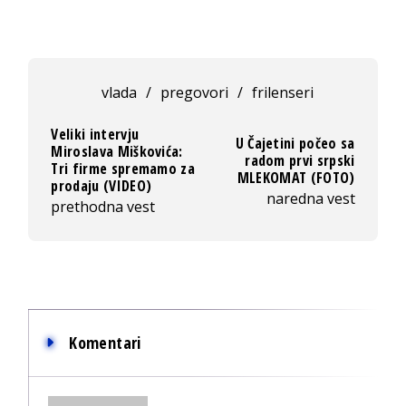
vlada
/
pregovori
/
frilenseri
Veliki intervju
U Čajetini počeo sa
Miroslava Miškovića:
radom prvi srpski
Tri firme spremamo za
MLEKOMAT (FOTO)
prodaju (VIDEO)
naredna vest
prethodna vest
Komentari