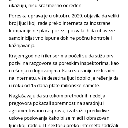
ukazuju, nisu srazmerno određeni.
Poreska uprava je u oktobru 2020. objavila da veliki
broj ljudi koji rade preko interneta za inostrane
kompanije ne plaća porez i pozvala ih da obaveze
samoinicijativno ispune dok ne počnu kontrole i
kažnjavanja.
Krajem godine frilenserima počeli su da stižu prvi
pozivi na razgovore sa poreskim inspektorima, kao
i rešenja o dugovanjima. Kako su ranije rekli radnici
na internetu, više desetina ljudi dobilo je rešenja da
u roku od 15 dana plate milionske namete.
Naglašavaju da su tokom prethodnih nedelja
pregovora pokazali spremnost na saradnju i
agrumentovanu raspravu, i zatražili predvidive
uslove poslovanja kako bi se mladi i obrazovani
ljudi koji rade u IT sektoru preko interneta zadržali