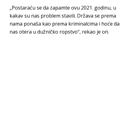
„Postaraću se da zapamte ovu 2021. godinu, u
kakav su nas problem stavili. Država se prema
nama ponaša kao prema kriminalcima i hoće da
nas otera u dužničko ropstvo“, rekao je on.