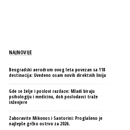
NAJNOVIJE
Beogradski aerodrom ovog leta povezan sa 118
destinacija: Uvedeno osam novih direktnih linija
Gde se želje i poslovi razilaze: Mladi biraju
psihologiju i medicinu, dok poslodavci traže
inženjere
Zaboravite Mikonos i Santorini: Proglašeno je
najlepše grčko ostrvo za 2026.