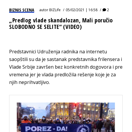
BIZNIS SCENA
autor
BIZLife
05/02/2021 | 16:58
2
„Predlog vlade skandalozan, Mali poručio
SLOBODNO SE SELITE“ (VIDEO)
Predstavnici Udruženja radnika na internetu
saopštili su da je sastanak predstavnika frilensera i
Vlade Srbije završen bez konkretnih dogovora i pre
vremena jer je vlada predložila rešenje koje je za
njih neprihvatljivo.