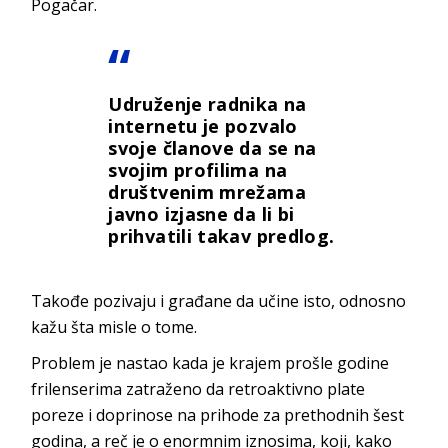
Pogačar.
Udruženje radnika na
internetu je pozvalo
svoje članove da se na
svojim profilima na
društvenim mrežama
javno izjasne da li bi
prihvatili takav predlog.
Takođe pozivaju i građane da učine isto, odnosno
kažu šta misle o tome.
Problem je nastao kada je krajem prošle godine
frilenserima zatraženo da retroaktivno plate
poreze i doprinose na prihode za prethodnih šest
godina, a reč je o enormnim iznosima, koji, kako