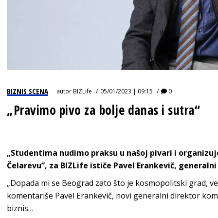
BIZNIS SCENA
autor
BIZLife
05/01/2023 | 09:15
0
„Pravimo pivo za bolje danas i sutra“
„Studentima nudimo praksu u našoj pivari i organizu
Čelarevu”, za BIZLife ističe Pavel Erankevič, generaln
„Dopada mi se Beograd zato što je kosmopolitski grad, ve
komentariše Pavel Erankevič, novi generalni direktor ko
biznis…