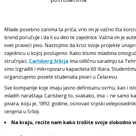
Mlade posebno zanima ta priča, vrlo im je važno šta konzum
brend poručuje i da li su deo te zajednice. Važna im je aut
svet praveći pivo. Nastojimo da kroz svoje projekte unapr
zajednicu u kojoj poslujemo. Kako bismo mladima omogućili
stručnjaci,
Carlsberg Srbija
ima odličnu saradnju sa Teh
smo izgradili i mikropivaru kapaciteta 60 litara. Studentim
organizujemo posete studenata pivari u Čelarevu.
Sve kompanije koje imaju jasno definisanu svrhu, kao i isto
mladih naraštaja. Carlsberg to, svakako, ima – ne samo k
pivara, koju je, 1892. godine, osnovao srpski veleposednik
cenjena u Srbiji.
Na kraju, recite nam kako trošite svoje slobodno vr