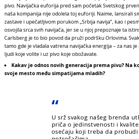
pivo. Navijačka euforija pred sam početak Svetskog prven
naša kompanija nije odolela toj euforiji. Naime, lansirali
zastave i upečatljivom porukom „Srbija navija”, kao i pes
osvojila srca svih navijača, jer se u njoj prepoznaje ta ist
Carlsberg je to bio povod da pruži podršku Orlovima. Svaki 
tamo gde je vladala vatrena navijačka energija – za nas je
ljudi koje volite i uz pivo koje obožavate.
Kakav je odnos novih generacija prema pivu? Na koji
svoje mesto među simpatijama mladih?
U srž svakog našeg brenda ut
priča o jedinstvenosti i kvalitet
osećaju koji treba da probudi
potrošačima.