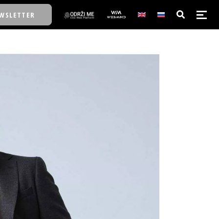
WSLETTER
E/SCHOOL
E/SCHOOL
A
A