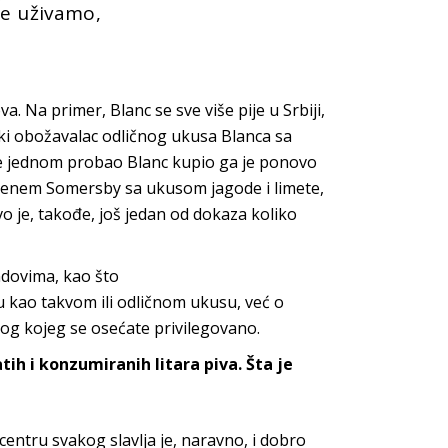
je uživamo,
 Na primer, Blanc se sve više pije u Srbiji,
iki obožavalac odličnog ukusa Blanca sa
je jednom probao Blanc kupio ga je ponovo
menem Somersby sa ukusom jagode i limete,
o je, takođe, još jedan od dokaza koliko
dovima, kao što
u kao takvom ili odličnom ukusu, već o
bog kojeg se osećate privilegovano.
ih i konzumiranih litara piva. Šta je
u centru svakog slavlja je, naravno, i dobro