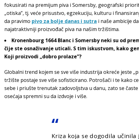
fokusirati na premijum piva i Somersby, geografski priorite
„otiska”, tj. veće prisustvo, egzekuciju, kulturu i finansi
da pravimo
pivo za bolje danas i sutra
i naše ambicije da
najatraktivniji proizvođač piva na našim tržištima.
Kronenbourg 1664 Blanc i Somersby neki su od premi
čije ste osnaživanje uticali. S tim iskustvom, kako ge
Koji proizvodi „dobro prolaze”?
Globalni trend kojem se sve više industrija okreće jeste „p
tržište postaje sve više sofisticirano. Potrošači i te kako 
sebe i priušte trenutak zadovoljstva u danu, zato se čas
osećaja spremni su da izdvoje i više.
Kriza koja se dogodila učinila