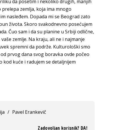
liku da posetim i nekoliko drugih, manjih
no prelepa zemlja, koja ima mnogo
likim nasleđem. Dopada mi se Beograd zato
 i pun života. Skoro svakodnevno posećujem
da. Čuo sam i da su planine u Srbiji odlične,
vaše zemlje. Na kraju, ali ne i najmanje
i uvek spremni da podrže. Kulturološki smo
eć od prvog dana svog boravka ovde počeo
 kod kuće i radujem se detaljnijem
ija
/
Pavel Erankevič
Zadovoljan korisnik? DA!