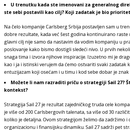
U trenutku kada ste imenovani za generalnog dire
ste sebi postavili kao cilj? Koji zadatak je bio priorite
Na čelo kompanije Carlsberg Srbija postavljen sam u tre
dobre rezultate, kada već šest godina kontinuirano raste 
glavni cilj nije samo da nastavim da vodim kompaniju u pra
poslovanje kako bismo dostigli sledeći nivo. U prvih nek
snaga tima i izvora njihove inspiracije. Izuzetno mi je dra
kao i ja i istinski verujem da ćemo ostvariti svaki zadatak 
entuzijazam koji osećam i u timu i kod sebe dobar je znak d
Možete li nam razraditi priču o strategiji Sail 27? Št
kontekst?
Strategija Sail 27 je rezultat zajedničkog truda cele kompa
je više od 200 Carlsbergovih talenata, sa više od 30 različit
koliko je detaljna. Ovom strategijom želimo da zadržimo 
organizacionu i finansijsku dinamiku. Sail 27 sadrži pet stra