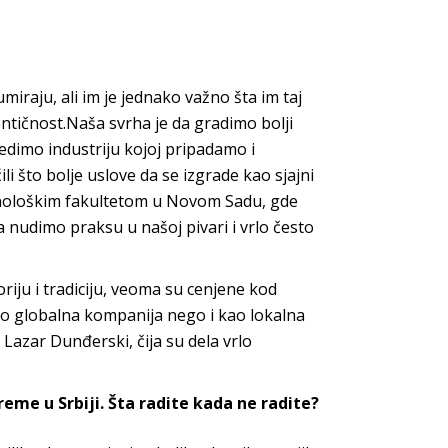
iraju, ali im je jednako važno šta im taj
entičnost.Naša svrha je da gradimo bolji
edimo industriju kojoj pripadamo i
 što bolje uslove da se izgrade kao sjajni
nološkim fakultetom u Novom Sadu, gde
a nudimo praksu u našoj pivari i vrlo često
riju i tradiciju, veoma su cenjene kod
ao globalna kompanija nego i kao lokalna
 Lazar Dunđerski, čija su dela vrlo
eme u Srbiji. Šta radite kada ne radite?