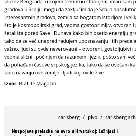
Izuzev Beograda, u kojem trenutno stanujem, imao sam pri
gradova u Srbiji i mogu da zaključim da je Srbija apsolut
interesantnih gradova, zemlja sa bogatom istorijom i ve
što je kosmopolitski grad, veoma gostoprimljiv, otvoren
šetališta pored Save i Dunava kako bih osetio energiju gra
tako da se već unapred radujem upoznavanju i tih predela 
važno, ljudi su ovde neverovatni – otvoreni, gostoljubivi 
veoma slični i počinjem da razumem i jezik, pošto sam v
da pohađam časove srpskog jezika, tako da se osećam kao
upoznavanju ove zemlje i ljudi koji ovde žive.
Izvor:
BIZLife Magazin
carlsberg
/
pivo
/
carlsberg srb
Nuspojave prelaska na evro u Hrvatskoj: Lažnjaci i