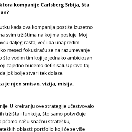
ktora kompanije Carlsberg Srbija, šta
tan?
nutku kada ova kompanija postiže izuzetno
na svim tržištima na kojima posluje. Moj
vcu daljeg rasta, već i da unapredim
oliko meseci fokusiraću se na razumevanje
go što vodim tim koji je jednako ambiciozan
koji zajedno budemo definisali. Upravo taj
a još bolje stvari tek dolaze.
a je njen smisao, vizija, misija,
nije. U kreiranju ove strategije učestvovalo
ih tržišta i funkcija, što samo potvrđuje
i ojačamo našu snažnu stratešku,
teških oblasti: portfolio koji će se više