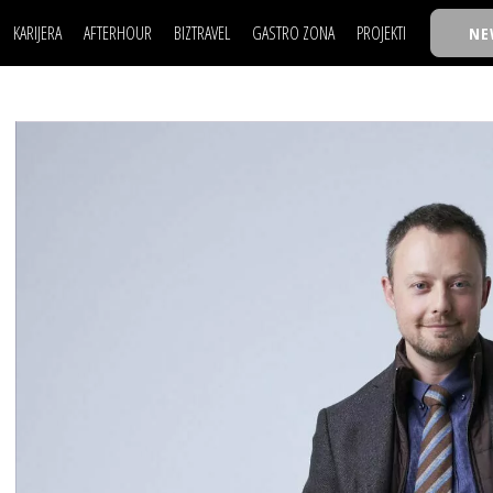
KARIJERA
AFTERHOUR
BIZTRAVEL
GASTRO ZONA
PROJEKTI
NE
POSAO
FILM I SCENA
NAJKOLEGA
LJUDI (HR)
KNJIGE
TASTY TALKS
POSAO
FILM I SCENA
NAJKOLEGA
JE
MOJ UGAO
AUTO SVET
30 ISPOD 30
LJUDI (HR)
KNJIGE
TASTY TALKS
USAVRŠAVANJE
STIL
BACK TO OFFIC
JE
MOJ UGAO
AUTO SVET
30 ISPOD 30
KNOW-HOW
WELLBEING
BIZBENDOVI
USAVRŠAVANJE
STIL
BACK TO OFFIC
BIZKOLEGIJUM
KNOW-HOW
WELLBEING
BIZBENDOVI
BMW BIZNIS LIG
BIZKOLEGIJUM
BIZLIFE WEEK
BMW BIZNIS LIG
IZJAVA GODINE
BIZLIFE WEEK
IZJAVA GODINE