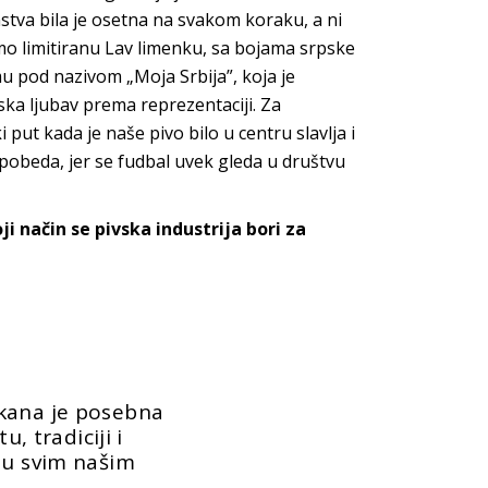
stva bila je osetna na svakom koraku, a ni
 smo limitiranu Lav limenku, sa bojama srpske
mu pod nazivom „Moja Srbija”, koja je
inska ljubav prema reprezentaciji. Za
put kada je naše pivo bilo u centru slavlja i
 pobeda, jer se fudbal uvek gleda u društvu
 način se pivska industrija bori za
kana je posebna
u, tradiciji i
 u svim našim