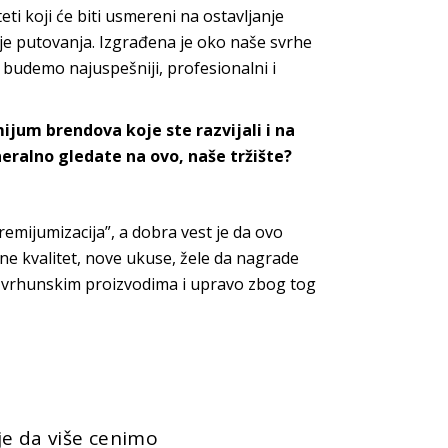
ti koji će biti usmereni na ostavljanje
ranje putovanja. Izgrađena je oko naše svrhe
 budemo najuspešniji, profesionalni i
jum brendova koje ste razvijali i na
neralno gledate na ovo, naše tržište?
remijumizacija”, a dobra vest je da ovo
cene kvalitet, nove ukuse, žele da nagrade
te vrhunskim proizvodima i upravo zbog tog
 je da više cenimo