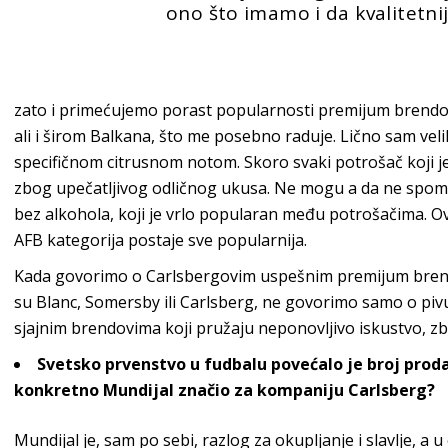
ono što imamo i da kvalitetni
zato i primećujemo porast popularnosti premijum brendova.
ali i širom Balkana, što me posebno raduje. Lično sam vel
specifičnom citrusnom notom. Skoro svaki potrošač koji 
zbog upečatljivog odličnog ukusa. Ne mogu a da ne spo
bez alkohola, koji je vrlo popularan među potrošačima. Ov
AFB kategorija postaje sve popularnija.
Kada govorimo o Carlsbergovim uspešnim premijum bren
su Blanc, Somersby ili Carlsberg, ne govorimo samo o piv
sjajnim brendovima koji pružaju neponovljivo iskustvo, z
Svetsko prvenstvo u fudbalu povećalo je broj prodat
konkretno Mundijal značio za kompaniju Carlsberg?
Mundijal je, sam po sebi, razlog za okupljanje i slavlje, a 