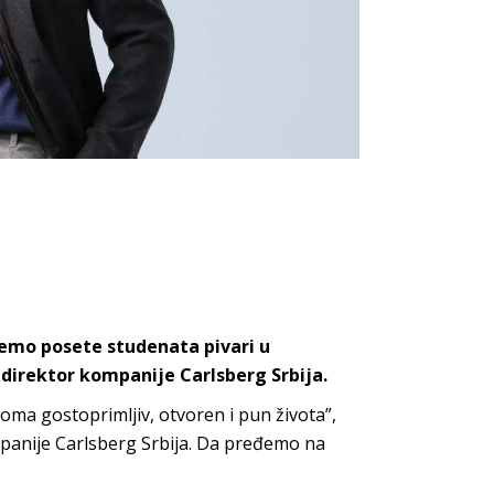
jemo posete studenata pivari u
i direktor kompanije Carlsberg Srbija.
oma gostoprimljiv, otvoren i pun života”,
mpanije Carlsberg Srbija. Da pređemo na