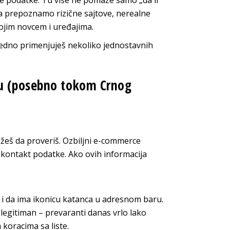
ične podatke. Tu više ne pomaže samo „da li
a prepoznamo rizične sajtove, nerealne
ojim novcem i uređajima.
ledno primenjuješ nekoliko jednostavnih
nu (posebno tokom Crnog
ožeš da proveriš. Ozbiljni e-commerce
 i kontakt podatke. Ako ovih informacija
/ i da ima ikonicu katanca u adresnom baru.
i legitiman – prevaranti danas vrlo lako
koracima sa liste.