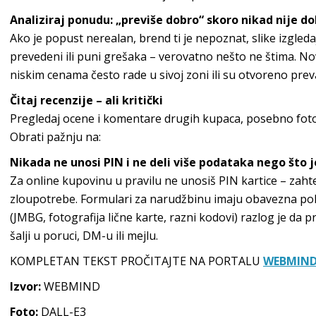
Analiziraj ponudu: „previše dobro“ skoro nikad nije d
Ako je popust nerealan, brend ti je nepoznat, slike izgleda
prevedeni ili puni grešaka – verovatno nešto ne štima. No
niskim cenama često rade u sivoj zoni ili su otvoreno prev
Čitaj recenzije – ali kritički
Pregledaj ocene i komentare drugih kupaca, posebno fotogr
Obrati pažnju na:
Nikada ne unosi PIN i ne deli više podataka nego što
Za online kupovinu u pravilu ne unosiš PIN kartice – zahte
zloupotrebe. Formulari za narudžbinu imaju obavezna po
(JMBG, fotografija lične karte, razni kodovi) razlog je da 
šalji u poruci, DM-u ili mejlu.
KOMPLETAN TEKST PROČITAJTE NA PORTALU
WEBMIND
Izvor:
WEBMIND
Foto:
DALL-E3