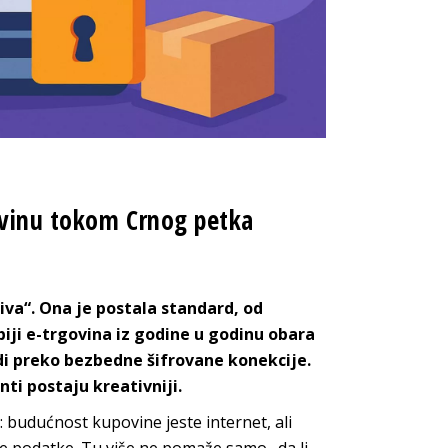
ovinu tokom Crnog petka
iva“. Ona je postala standard, od
biji e-trgovina iz godine u godinu obara
i preko bezbedne šifrovane konekcije.
anti postaju kreativniji.
 budućnost kupovine jeste internet, ali