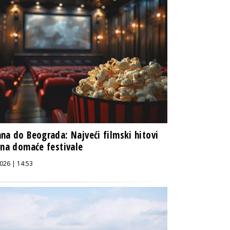
na do Beograda: Najveći filmski hitovi
 na domaće festivale
026 | 14:53