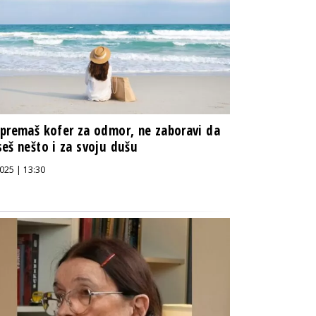
premaš kofer za odmor, ne zaboravi da
eš nešto i za svoju dušu
025 | 13:30