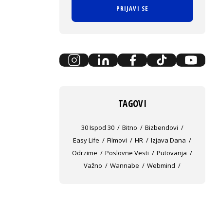
PRIJAVI SE
TAGOVI
30 Ispod 30
Bitno
Bizbendovi
Easy Life
Filmovi
HR
Izjava Dana
Odrzime
Poslovne Vesti
Putovanja
Važno
Wannabe
Webmind