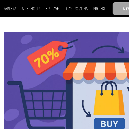
KARIJERA
AFTERHOUR
BIZTRAVEL
GASTRO ZONA
PROJEKTI
NE
POSAO
FILM I SCENA
NAJKOLEGA
LJUDI (HR)
KNJIGE
TASTY TALKS
POSAO
FILM I SCENA
NAJKOLEGA
JE
MOJ UGAO
AUTO SVET
30 ISPOD 30
LJUDI (HR)
KNJIGE
TASTY TALKS
USAVRŠAVANJE
STIL
BACK TO OFFIC
JE
MOJ UGAO
AUTO SVET
30 ISPOD 30
KNOW-HOW
WELLBEING
BIZBENDOVI
USAVRŠAVANJE
STIL
BACK TO OFFIC
BIZKOLEGIJUM
KNOW-HOW
WELLBEING
BIZBENDOVI
BMW BIZNIS LIG
BIZKOLEGIJUM
BIZLIFE WEEK
BMW BIZNIS LIG
IZJAVA GODINE
BIZLIFE WEEK
IZJAVA GODINE