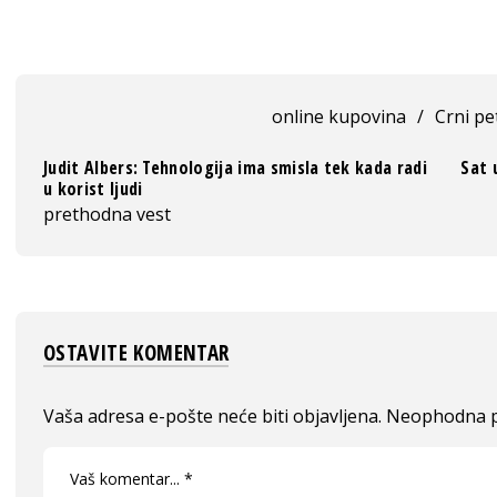
online kupovina
/
Crni pe
Judit Albers: Tehnologija ima smisla tek kada radi
Sat 
u korist ljudi
prethodna vest
OSTAVITE KOMENTAR
Vaša adresa e-pošte neće biti objavljena.
Neophodna p