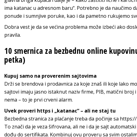
glavna briga kupaca i dalje je – kako zaštititi lične i kart
ima katanac u adresnom baru“. Potrebno je da naučimo d
ponude i sumnjive poruke, kao i da pametno rukujemo sv
Dobra vest je da se većina problema može izbeći ako dos
pravila.
10 smernica za bezbednu online kupovi
petka)
Kupuj samo na proverenim sajtovima
Drži se brendova i prodavnica za koje znaš ili koje lako m
sajtovi imaju jasno istaknut naziv firme, PIB, matični broj
nema – to je prvi crveni alarm.
Uvek proveri https i „katanac“ – ali ne staj tu
Bezbedna stranica za plaćanje treba da počinje sa https:/
To znači da je veza šifrovana, ali ne i da je sajt automatsk
dođu do sertifikata. Kombinuj ovu proveru sa svim ostalim 