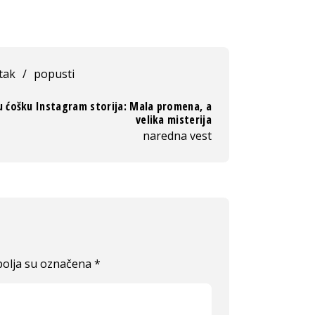
tak
/
popusti
u ćošku Instagram storija: Mala promena, a
velika misterija
naredna vest
olja su označena
*