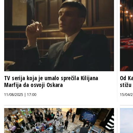
TV serija koja je umalo sprečila Kilijana
Od Ka
Marfija da osvoji Oskara
stižu
11/08/2025 | 17:00
15/04/2