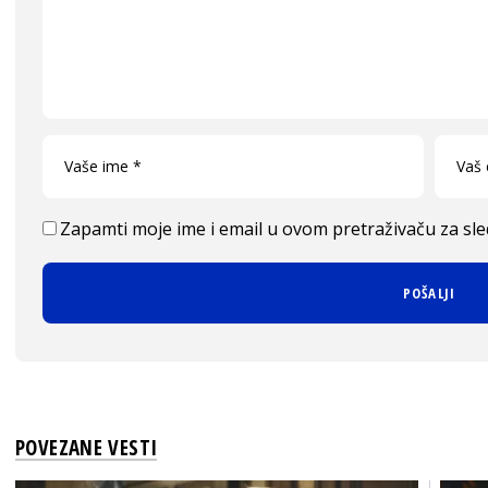
Zapamti moje ime i email u ovom pretraživaču za sl
POVEZANE VESTI