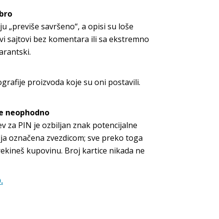
obro
ju „previše savršeno“, a opisi su loše
vi sajtovi bez komentara ili sa ekstremno
arantski.
afije proizvoda koje su oni postavili.
 je neophodno
v za PIN je ozbiljan znak potencijalne
lja označena zvezdicom; sve preko toga
prekineš kupovinu. Broj kartice nikada ne
.