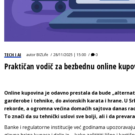
TECH I AI
autor
BIZLife
28/11/2025 | 15:00
0
Praktičan vodič za bezbednu online kup
Online kupovina je odavno prestala da bude „alternat
garderobe i tehnike, do avionskih karata i hrane. U Sr
rekorde, a ogromna većina domaćih sajtova danas rad
To znači da su tehnički uslovi sve bolji, ali i da prevar
Banke i regulatorne institucije već godinama upozoravaju: