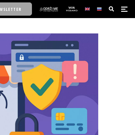
WSLETTER
E/SCHOOL
E/SCHOOL
A
A