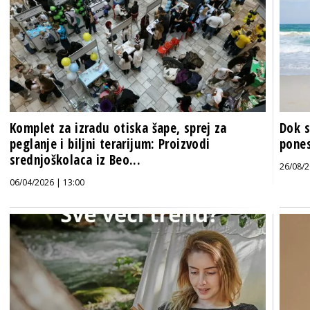
Komplet za izradu otiska šape, sprej za
Dok s
peglanje i biljni terarijum: Proizvodi
pones
srednjoškolaca iz Beo...
26/08/2
06/04/2026 | 13:00