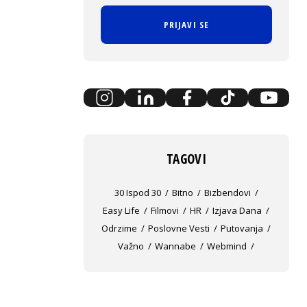
PRIJAVI SE
TAGOVI
30 Ispod 30
Bitno
Bizbendovi
Easy Life
Filmovi
HR
Izjava Dana
Odrzime
Poslovne Vesti
Putovanja
Važno
Wannabe
Webmind