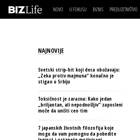
NOVO
U FOKUSU
BIZNIS
PREDUZETNIŠTVO
IZJAVA DANA
BIZNIS SCENA
VIDEO
REAL ESTATE
IZJAVA DANA
BIZNIS SCENA
BREND I KOMUNIKACI
VIDEO
REAL ESTATE
ESG & ENERGY
NAJNOVIJE
BREND I KOMUNIKACI
BANKE
ESG & ENERGY
OSIGURANJE
Svetski strip-hit koji deca obožavaju:
BANKE
„Zeka protiv majmuna“ konačno je
TECH I AI
stigao u Srbiju
OSIGURANJE
BIZNIS & SPORT
TECH I AI
Toksičnost je zarazna: Kako jedan
PULS REGIONA
„briljantan, ali nepodnošljiv“ zaposleni
BIZNIS & SPORT
može da uništi ceo tim
NOVO NA RAFU
PULS REGIONA
7 japanskih životnih filozofija koje
NOVO NA RAFU
mogu da vam pomognu da pobedite
lenjost i ostanete motivisani