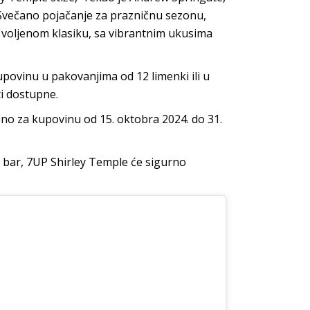
„Svečano pojačanje za prazničnu sezonu,
 voljenom klasiku, sa vibrantnim ukusima
povinu u pakovanjima od 12 limenki ili u
ti dostupne.
no za kupovinu od 15. oktobra 2024. do 31.
 bar, 7UP Shirley Temple će sigurno