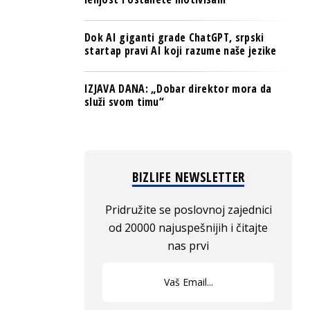
Dok AI giganti grade ChatGPT, srpski
startap pravi AI koji razume naše jezike
IZJAVA DANA: „Dobar direktor mora da
služi svom timu“
BIZLIFE NEWSLETTER
Pridružite se poslovnoj zajednici
od 20000 najuspešnijih i čitajte
nas prvi