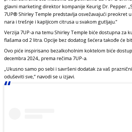
glavni marketing direktor kompanije Keurig Dr. Pepper. 
7UP® Shirley Temple predstavlja osvežavajući preokret u
nara i trešnje i kapljicom citrusa u svakom gutljaju.“
Verzija 7UP-a na temu Shirley Temple biće dostupna za ku
flašama od 2 litra. Opcije bez dodatog šećera takođe će bi
Ovo piće inspirisano bezalkoholnim koktelom biće dostup
decembra 2024., prema rečima 7UP-a.
„Ukusno samo po sebi i savršeni dodatak za vaš praznični
oduševiti sve,“ navodi se u izjavi.