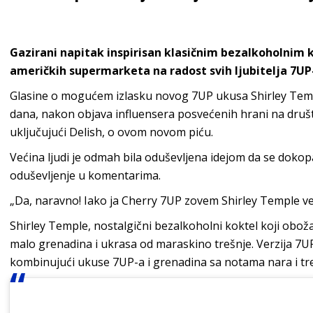
Gazirani napitak inspirisan klasičnim bezalkoholnim 
američkih supermarketa na radost svih ljubitelja 7UP
Glasine o mogućem izlasku novog 7UP ukusa Shirley Temp
dana, nakon objava influensera posvećenih hrani na društ
uključujući Delish, o ovom novom piću.
Većina ljudi je odmah bila oduševljena idejom da se dokop
oduševljenje u komentarima.
„Da, naravno! Iako ja Cherry 7UP zovem Shirley Temple već
Shirley Temple, nostalgični bezalkoholni koktel koji oboža
malo grenadina i ukrasa od maraskino trešnje. Verzija 7UP-
kombinujući ukuse 7UP-a i grenadina sa notama nara i tre