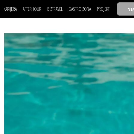
KARIJERA
AFTERHOUR
BIZTRAVEL
GASTRO ZONA
PROJEKTI
NE
POSAO
FILM I SCENA
NAJKOLEGA
LJUDI (HR)
KNJIGE
TASTY TALKS
POSAO
FILM I SCENA
NAJKOLEGA
JE
MOJ UGAO
AUTO SVET
30 ISPOD 30
LJUDI (HR)
KNJIGE
TASTY TALKS
USAVRŠAVANJE
STIL
BACK TO OFFIC
JE
MOJ UGAO
AUTO SVET
30 ISPOD 30
KNOW-HOW
WELLBEING
BIZBENDOVI
USAVRŠAVANJE
STIL
BACK TO OFFIC
BIZKOLEGIJUM
KNOW-HOW
WELLBEING
BIZBENDOVI
BMW BIZNIS LIG
BIZKOLEGIJUM
BIZLIFE WEEK
BMW BIZNIS LIG
IZJAVA GODINE
BIZLIFE WEEK
IZJAVA GODINE