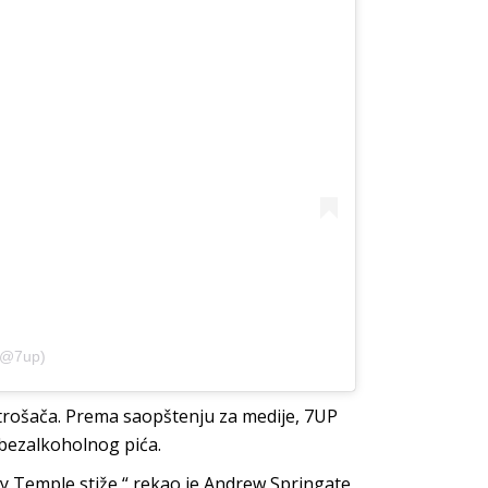
(@7up)
otrošača. Prema saopštenju za medije, 7UP
 bezalkoholnog pića.
 Temple stiže,“ rekao je Andrew Springate,