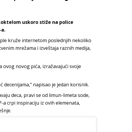
koktelom uskoro stiže na police
-a.
le kruže internetom poslednjih nekoliko
venim mrežama i izveštaja raznih medija,
a ovog novog pića, izražavajući svoje
 decenijama,“ napisao je jedan korisnik.
vaju deca, pravi se od limun-limeta sode,
a crpi inspiraciju iz ovih elemenata,
šnje.