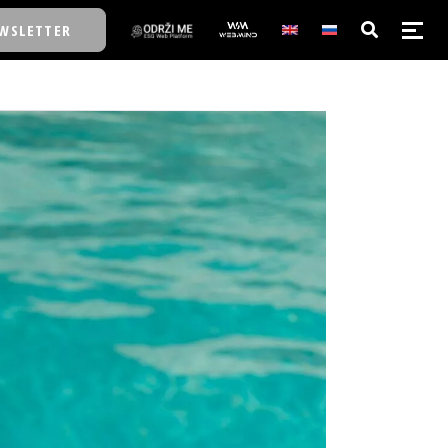
WSLETTER
E/SCHOOL
E/SCHOOL
A
A