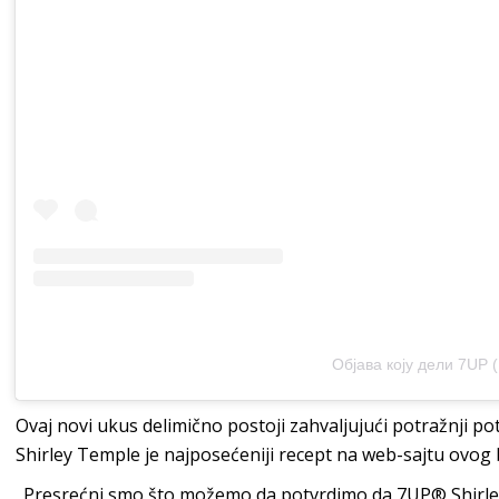
Објава коју дели 7UP 
Ovaj novi ukus delimično postoji zahvaljujući potražnji p
Shirley Temple je najposećeniji recept na web-sajtu ovog
„Presrećni smo što možemo da potvrdimo da 7UP® Shirley