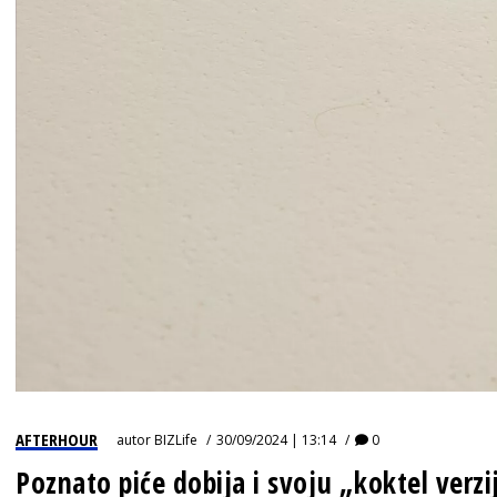
AFTERHOUR
autor
BIZLife
30/09/2024 | 13:14
0
Poznato piće dobija i svoju „koktel verzi