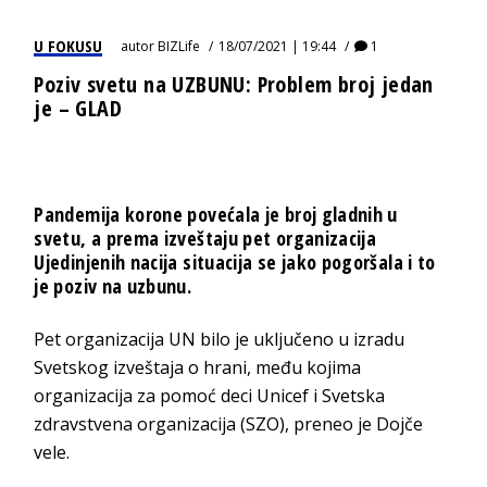
U FOKUSU
autor
BIZLife
18/07/2021 | 19:44
1
Poziv svetu na UZBUNU: Problem broj jedan
je – GLAD
Pandemija korone povećala je broj gladnih u
svetu, a prema izveštaju pet organizacija
Ujedinjenih nacija situacija se jako pogoršala i to
je poziv na uzbunu.
Pet organizacija UN bilo je uključeno u izradu
Svetskog izveštaja o hrani, među kojima
organizacija za pomoć deci Unicef i Svetska
zdravstvena organizacija (SZO), preneo je Dojče
vele.