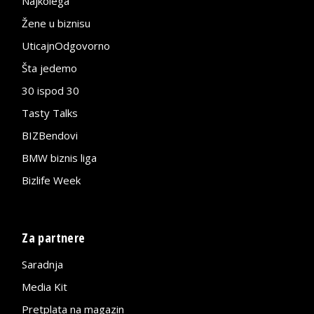
Najkolega
Žene u biznisu
UticajnOdgovorno
Šta jedemo
30 ispod 30
Tasty Talks
BIZBendovi
BMW biznis liga
Bizlife Week
Za partnere
Saradnja
Media Kit
Pretplata na magazin