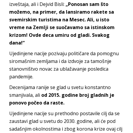
izveštaja, ali i Dejvid Bisli:
„Ponosan sam što
možemo, na primer, da lansiramo rakete sa
svemirskim turistima na Mesec. Ali, u isto
vreme na Zemlji se suočavamo sa istinskom
krizom! Ovde deca umiru od gladi. Svakog
dana!“
Ujedinjene nacije pozivaju političare da pomognu
siromašnim zemljama i da izdvoje za tamošnje
stanovništvo novac za ublažavanje posledica
pandemije.
Decenijama ranije se glad u svetu konstantno
smanjivala, ali
od 2015. godine broj gladnih je
ponovo počeo da raste.
Ujedinjene nacije su prethodno postavile cilj da se
zaustavi glad u svetu do 2030. godine, ali će pod
sadašnjim okolnostima i zbog korona krize ovaj cilj