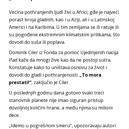
Većina pothranjenih ljudi živi u Africi, gđe je najveći
porast broja gladnih, kao i u Aziji, ali i u Latinskoj
Americi i na Karibima. U tim zemljama se ili ratuje ili
su pogođene ekstremnim klimatskim prilikama, što
dovodi do suša ili poplava.
Dominik Ciler iz Fonda za pomoć Ujedinjenih nacija
Ifad kaže da mnogi žive kao da ne postoji sutra.
Konstatuje kako to uništava osnovu za život i
dovodi do gladi i pothranjenosti.
„To mora
prestati!“
, zaključio je Ciler.
U poslednjih godinu dana gotovo svaki treći
stanovnik planete nije imao siguran pristup
dovoljnoj količini hrane, a među njima su milioni
dece.
„Idemo u pogrešnom smeru“, upozoravaju autori