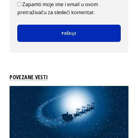
Zapamti moje ime i email u ovom
pretraživaču za sledeći komentar.
POVEZANE VESTI