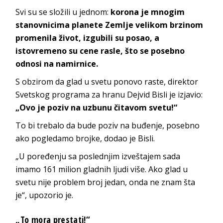
Svi su se složili u jednom:
korona je mnogim
stanovnicima planete Zemlje velikom brzinom
promenila život, izgubili su posao, a
istovremeno su cene rasle, što se posebno
odnosi na namirnice.
S obzirom da glad u svetu ponovo raste, direktor
Svetskog programa za hranu Dejvid Bisli je izjavio:
„Ovo je poziv na uzbunu čitavom svetu!“
To bi trebalo da bude poziv na buđenje, posebno
ako pogledamo brojke, dodao je Bisli.
„U poređenju sa poslednjim izveštajem sada
imamo 161 milion gladnih ljudi više. Ako glad u
svetu nije problem broj jedan, onda ne znam šta
je“, upozorio je.
„To mora prestati!“