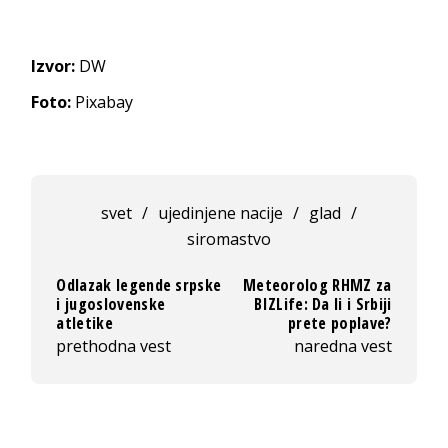
Izvor:
DW
Foto:
Pixabay
svet
/
ujedinjene nacije
/
glad
/
siromastvo
Odlazak legende srpske
Meteorolog RHMZ za
i jugoslovenske
BIZLife: Da li i Srbiji
atletike
prete poplave?
prethodna vest
naredna vest