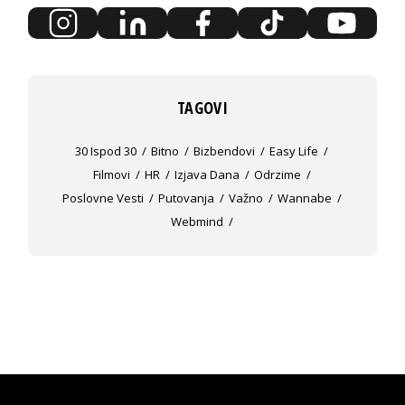
TAGOVI
30 Ispod 30
Bitno
Bizbendovi
Easy Life
Filmovi
HR
Izjava Dana
Odrzime
Poslovne Vesti
Putovanja
Važno
Wannabe
Webmind