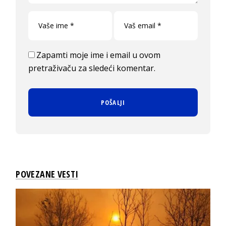
Zapamti moje ime i email u ovom
pretraživaču za sledeći komentar.
POVEZANE VESTI