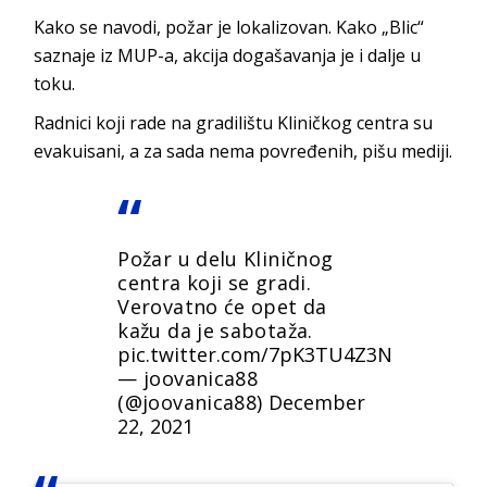
Kako se navodi, požar je lokalizovan. Kako „Blic“
saznaje iz MUP-a, akcija dogašavanja je i dalje u
toku.
Radnici koji rade na gradilištu Kliničkog centra su
evakuisani, a za sada nema povređenih, pišu mediji.
Požar u delu Kliničnog
centra koji se gradi.
Verovatno će opet da
kažu da je sabotaža.
pic.twitter.com/7pK3TU4Z3N
— joovanica88
(@joovanica88)
December
22, 2021