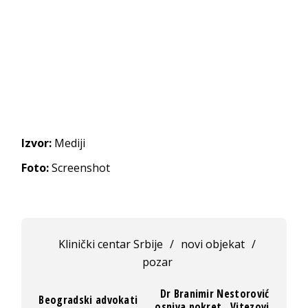
Izvor:
Mediji
Foto:
Screenshot
Klinički centar Srbije
/
novi objekat
/
pozar
Dr Branimir Nestorović
Beogradski advokati
osniva pokret „Vitezovi