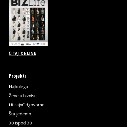
ČITAJ ONLINE
Projekti
Najkolega
Žene u biznisu
UticajnOdgovorno
Šta jedemo
30 ispod 30