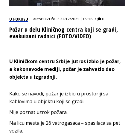
U FOKUSU
autor
BIZLife
22/12/2021 | 09:18
0
Požar u delu Kliničnog centra koji se gradi,
evakuisani radnici (FOTO/VIDEO)
U Kliničkom centru Srbije jutros izbio je požar,
a kakonavode mediji, požar je zahvatio deo
objekta u izgradnji.
Kako se navodi, požar je izbio u prostoriji sa
kablovima u objektu koji se gradi.
Nije poznat uzrok požara.
Na licu mesta je 26 vatrogasaca – spasilaca sa pet
vozila.