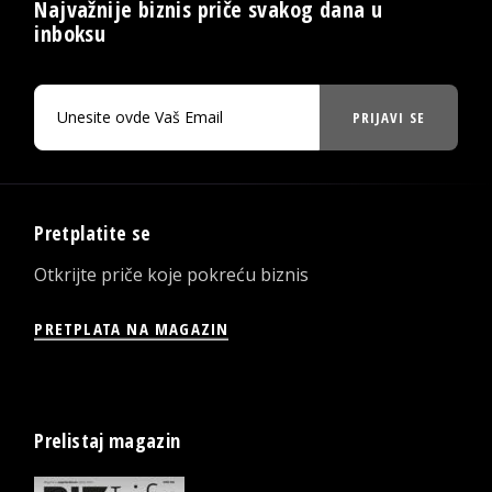
Najvažnije biznis priče svakog dana u
inboksu
PRIJAVI SE
Pretplatite se
Otkrijte priče koje pokreću biznis
PRETPLATA NA MAGAZIN
Prelistaj magazin