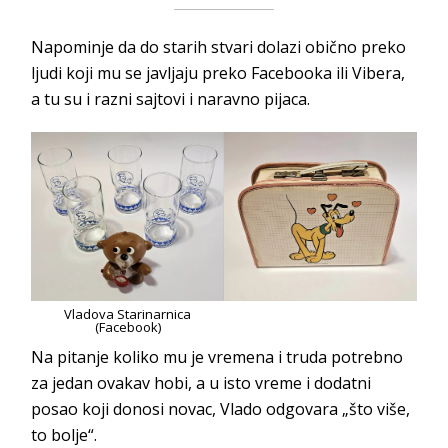
Napominje da do starih stvari dolazi obično preko
ljudi koji mu se javljaju preko Facebooka ili Vibera,
a tu su i razni sajtovi i naravno pijaca.
Vladova Starinarnica
(Facebook)
Na pitanje koliko mu je vremena i truda potrebno
za jedan ovakav hobi, a u isto vreme i dodatni
posao koji donosi novac, Vlado odgovara „što više,
to bolje“.