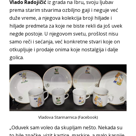
Vlado Radojičić
iz grada na Ibru
,
svoju ljubav
prema starim stvarima ozbiljno gaji i neguje već
duže vreme, a njegova kolekcija broji hiljade i
hiljade predmeta za koje ne biste rekli da još uvek
negde postoje. U njegovom svetu, prošlost nisu
samo reči i sećanja, već konkretne stvari koje on
otkupljuje i prodaje onima koje nostalgija i dalje
golica.
Vladova Starinarnica (Facebook)
„Oduvek sam voleo da skupljam nešto. Nekada su
to bile značke, vizit kartice, markice, a malo kasnije