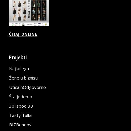
ČITAJ ONLINE
Projekti
Najkolega
Žene u biznisu
UticajnOdgovorno
Šta jedemo
30 ispod 30
Tasty Talks
BIZBendovi