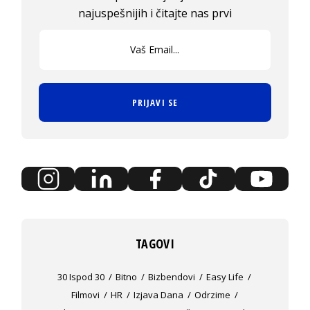
najuspešnijih i čitajte nas prvi
PRIJAVI SE
TAGOVI
30 Ispod 30
Bitno
Bizbendovi
Easy Life
Filmovi
HR
Izjava Dana
Odrzime