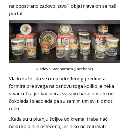
na obostrano zadovoljstvo“, objašnjava on za naš
portal.
Vladova Starinarnica (Facebook)
Vlado kaže i da se cena određenog predmeta
formira pre svega na osnovu toga koliko je neka
stvar retka jer kao deca, svi smo bacali omote od
čokolada i sladoleda pa su samim tim svi ti omoti
retki.
„Kada su u pitanju šoljice od krema, treba naći
neku koja nije oštećena, jer niko ne želi imati