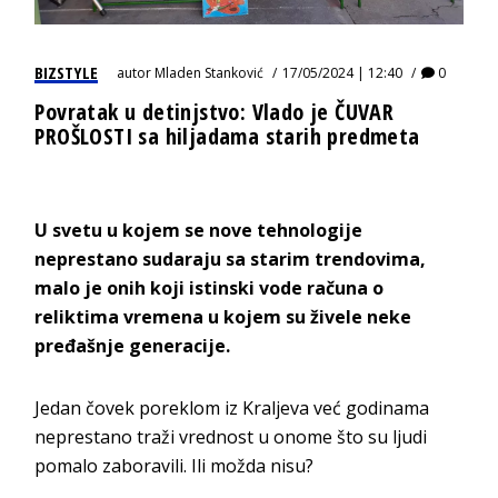
BIZSTYLE
autor
Mladen Stanković
17/05/2024 | 12:40
0
Povratak u detinjstvo: Vlado je ČUVAR
PROŠLOSTI sa hiljadama starih predmeta
U svetu u kojem se nove tehnologije
neprestano sudaraju sa starim trendovima,
malo je onih koji istinski vode računa o
reliktima vremena u kojem su živele neke
pređašnje generacije.
Jedan čovek poreklom iz Kraljeva već godinama
neprestano traži vrednost u onome što su ljudi
pomalo zaboravili. Ili možda nisu?