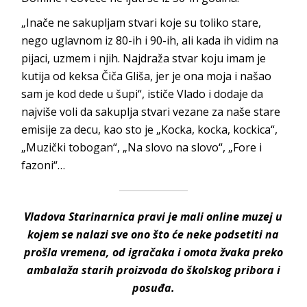
„Inače ne sakupljam stvari koje su toliko stare,
nego uglavnom iz 80-ih i 90-ih, ali kada ih vidim na
pijaci, uzmem i njih. Najdraža stvar koju imam je
kutija od keksa Čiča Gliša, jer je ona moja i našao
sam je kod dede u šupi“, ističe Vlado i dodaje da
najviše voli da sakuplja stvari vezane za naše stare
emisije za decu, kao sto je „Kocka, kocka, kockica“,
„Muzički tobogan“, „Na slovo na slovo“, „Fore i
fazoni“…
Vladova Starinarnica pravi je mali online muzej u
kojem se nalazi sve ono što će neke podsetiti na
prošla vremena, od igračaka i omota žvaka preko
ambalaža starih proizvoda do školskog pribora i
posuđa.