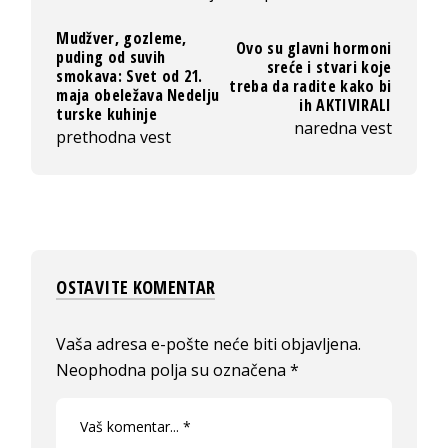
Mudžver, gozleme,
Ovo su glavni hormoni
puding od suvih
sreće i stvari koje
smokava: Svet od 21.
treba da radite kako bi
maja obeležava Nedelju
ih AKTIVIRALI
turske kuhinje
naredna vest
prethodna vest
OSTAVITE KOMENTAR
Vaša adresa e-pošte neće biti objavljena.
Neophodna polja su označena
*