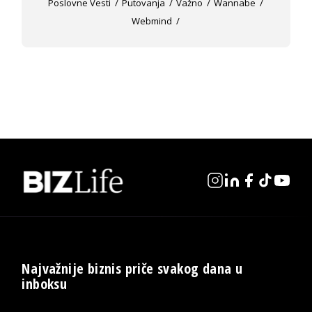
Poslovne Vesti
Putovanja
Važno
Wannabe
Webmind
Najvažnije biznis priče svakog dana u
inboksu