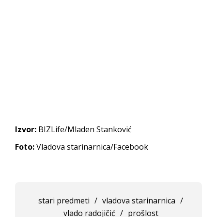
Izvor:
BIZLife/Mladen Stanković
Foto:
Vladova starinarnica/Facebook
stari predmeti
/
vladova starinarnica
/
vlado radojičić
/
prošlost