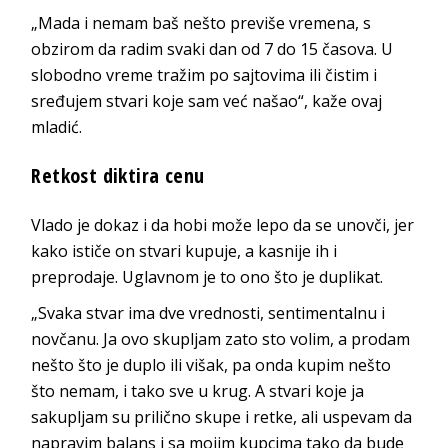
„Mada i nemam baš nešto previše vremena, s
obzirom da radim svaki dan od 7 do 15 časova. U
slobodno vreme tražim po sajtovima ili čistim i
sređujem stvari koje sam već našao“, kaže ovaj
mladić.
Retkost diktira cenu
Vlado je dokaz i da hobi može lepo da se unovči, jer
kako ističe on stvari kupuje, a kasnije ih i
preprodaje. Uglavnom je to ono što je duplikat.
„Svaka stvar ima dve vrednosti, sentimentalnu i
novčanu. Ja ovo skupljam zato sto volim, a prodam
nešto što je duplo ili višak, pa onda kupim nešto
što nemam, i tako sve u krug. A stvari koje ja
sakupljam su prilično skupe i retke, ali uspevam da
napravim balans i sa mojim kupcima tako da bude