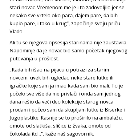
stari novac. Vremenom me je i to zadovoljilo jer se
nekako sve vrtelo oko para, dajem pare, da bih
kupio pare, i tako u krug“, započinje svoju priču
Vlado.
Ali tu se njegova opsesija starinama nije zaustavila.
Napominje da je novac bio samo početak njegovog
putovanja u prošlost.
„Kada bih išao na pijacu u potrazi za starim
novcem, uvek bih ugledao neke stare lutke ili
igračke koje sam ja imao kada sam bio mali. To je
počelo sve više da me privlači i onda sam jednog
dana rešio da veći deo kolekcije starog novca
prodam i počeo sam da skupljam lutke iz Biserke i
Jugoplastike. Kasnije se to proširilo na ambalažu,
omote od slatkiša, sličice iz žvaka, omote od
čokolada itd…“, kaže naš sagovornik.