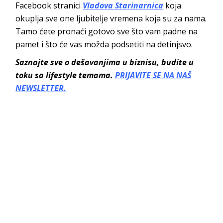
Facebook stranici
Vladova Starinarnica
koja
okuplja sve one ljubitelje vremena koja su za nama.
Tamo ćete pronaći gotovo sve što vam padne na
pamet i što će vas možda podsetiti na detinjsvo.
Saznajte sve o dešavanjima u biznisu, budite u
toku sa lifestyle temama.
PRIJAVITE SE NA NAŠ
NEWSLETTER.