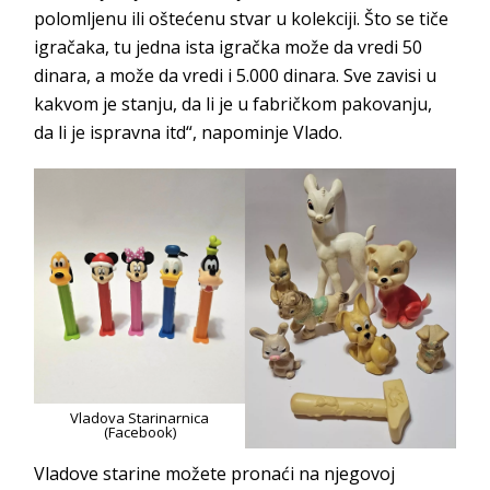
polomljenu ili oštećenu stvar u kolekciji. Što se tiče
igračaka, tu jedna ista igračka može da vredi 50
dinara, a može da vredi i 5.000 dinara. Sve zavisi u
kakvom je stanju, da li je u fabričkom pakovanju,
da li je ispravna itd“, napominje Vlado.
Vladova Starinarnica
(Facebook)
Vladove starine možete pronaći na njegovoj