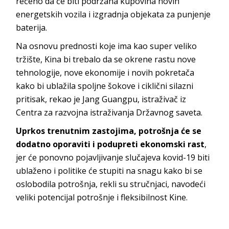
rečeno da će biti podržana kupovina novih
energetskih vozila i izgradnja objekata za punjenje
baterija.
Na osnovu prednosti koje ima kao super veliko
tržište, Kina bi trebalo da se okrene rastu nove
tehnologije, nove ekonomije i novih pokretača
kako bi ublažila spoljne šokove i ciklični silazni
pritisak, rekao je Jang Guangpu, istraživač iz
Centra za razvojna istraživanja Državnog saveta.
Uprkos trenutnim zastojima, potrošnja će se
dodatno oporaviti i podupreti ekonomski rast
,
jer će ponovno pojavljivanje slučajeva kovid-19 biti
ublaženo i politike će stupiti na snagu kako bi se
oslobodila potrošnja, rekli su stručnjaci, navodeći
veliki potencijal potrošnje i fleksibilnost Kine.