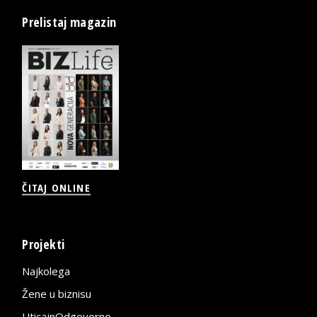
Prelistaj magazin
ČITAJ ONLINE
Projekti
Najkolega
Žene u biznisu
UticajnOdgovorno