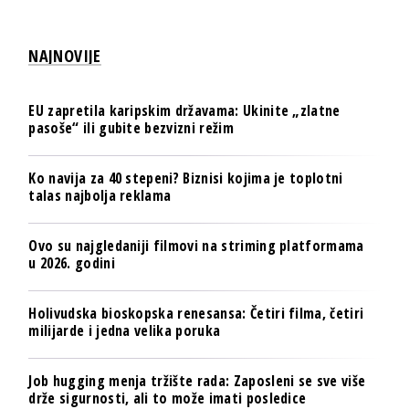
NAJNOVIJE
EU zapretila karipskim državama: Ukinite „zlatne
pasoše“ ili gubite bezvizni režim
Ko navija za 40 stepeni? Biznisi kojima je toplotni
talas najbolja reklama
Ovo su najgledaniji filmovi na striming platformama
u 2026. godini
Holivudska bioskopska renesansa: Četiri filma, četiri
milijarde i jedna velika poruka
Job hugging menja tržište rada: Zaposleni se sve više
drže sigurnosti, ali to može imati posledice