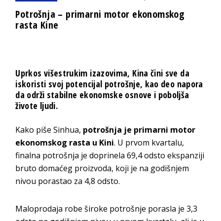
Potrošnja – primarni motor ekonomskog
rasta Kine
Uprkos višestrukim izazovima, Kina čini sve da
iskoristi svoj potencijal potrošnje, kao deo napora
da održi stabilne ekonomske osnove i poboljša
živote ljudi.
Kako piše Sinhua,
potrošnja je primarni motor
ekonomskog rasta u Kini
. U prvom kvartalu,
finalna potrošnja je doprinela 69,4 odsto ekspanziji
bruto domaćeg proizvoda, koji je na godišnjem
nivou porastao za 4,8 odsto.
Maloprodaja robe široke potrošnje porasla je 3,3