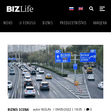
NOVO
U FOKUSU
BIZNIS
PREDUZETNIŠTVO
KARIJERA
BIZNIS SCENA
autor
BIZLife
09/05/2022 | 18:05
0