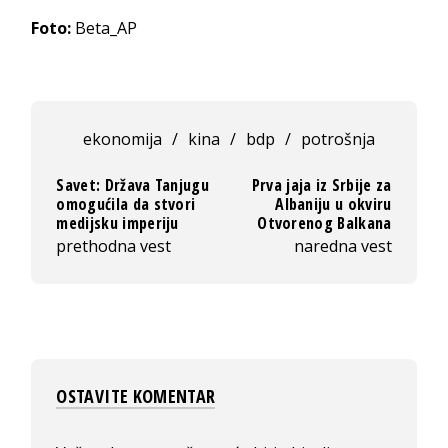
Foto:
Beta_AP
ekonomija
/
kina
/
bdp
/
potrošnja
Savet: Država Tanjugu
Prva jaja iz Srbije za
omogućila da stvori
Albaniju u okviru
medijsku imperiju
Otvorenog Balkana
prethodna vest
naredna vest
OSTAVITE KOMENTAR