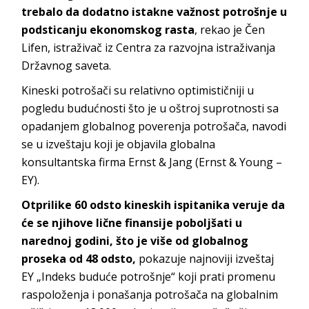
trebalo da dodatno istakne važnost potrošnje u
podsticanju ekonomskog rasta
, rekao je Čen
Lifen, istraživač iz Centra za razvojna istraživanja
Državnog saveta.
Kineski potrošači su relativno optimističniji u
pogledu budućnosti što je u oštroj suprotnosti sa
opadanjem globalnog poverenja potrošača, navodi
se u izveštaju koji je objavila globalna
konsultantska firma Ernst & Jang (Ernst & Young –
EY).
Otprilike 60 odsto kineskih ispitanika veruje da
će se njihove lične finansije poboljšati u
narednoj godini, što je više od globalnog
proseka od 48 odsto,
pokazuje najnoviji izveštaj
EY „Indeks buduće potrošnje“ koji prati promenu
raspoloženja i ponašanja potrošača na globalnim