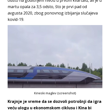
odsto na godišnjem nivou u prvom kvartalu, ali je u
martu opala za 3,5 odsto, što je prvi pad od
avgusta 2020, zbog ponovnog izbijanja slučajeva
kovid-19.
Kineski maglev (screenshot)
Krajnje je vreme da se dozvoli potrošnji da igra
veću ulogu u ekonomskom ciklusu i Kina bi