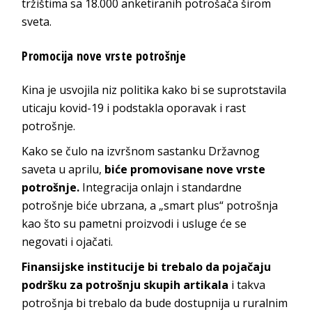
tržištima sa 18.000 anketiranih potrošača širom
sveta.
Promocija nove vrste potrošnje
Kina je usvojila niz politika kako bi se suprotstavila
uticaju kovid-19 i podstakla oporavak i rast
potrošnje.
Kako se čulo na izvršnom sastanku Državnog
saveta u aprilu,
biće promovisane nove vrste
potrošnje.
Integracija onlajn i standardne
potrošnje biće ubrzana, a „smart plus“ potrošnja
kao što su pametni proizvodi i usluge će se
negovati i ojačati.
Finansijske institucije bi trebalo da pojačaju
podršku za potrošnju skupih artikala
i takva
potrošnja bi trebalo da bude dostupnija u ruralnim