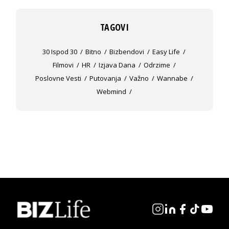
TAGOVI
30 Ispod 30
Bitno
Bizbendovi
Easy Life
Filmovi
HR
Izjava Dana
Odrzime
Poslovne Vesti
Putovanja
Važno
Wannabe
Webmind