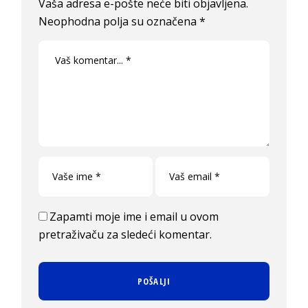
Vaša adresa e-pošte neće biti objavljena.
Neophodna polja su označena
*
Zapamti moje ime i email u ovom
pretraživaču za sledeći komentar.