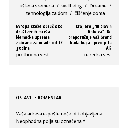
ušteda vremena
/
wellbeing
/
Dreame
/
tehnologija za dom
/
čišćenje doma
Evropa steže obruč oko
Kraj ere „10 plavih
društvenih mreža –
linkova”: Ko
Nemačka sprema
preporučuje vaš brend
zabranu za mlađe od 13
kada kupac prvo pita
godina
AI?
prethodna vest
naredna vest
OSTAVITE KOMENTAR
Vaša adresa e-pošte neće biti objavljena.
Neophodna polja su označena
*