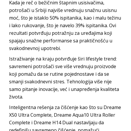
Kada je reč o bežičnim štapnim usisivačima,
potrošači u Srbiji najviše vrednuju snažnu usisnu
moć, što je istaklo 50% ispitanika, kao i malu težinu
i lako rukovanje, što je navelo 39% ispitanika. Ovi
rezultati potvrđuju potražnju za uređajima koji
spajaju snažne performanse sa praktičnošću u
svakodnevnoj upotrebi.
Istraživanje na kraju potvrđuje širi lifestyle trend:
savremeni potrošači sve više vrednuju proizvode
koji pomažu da se rutine pojednostave i da se
smanji svakodnevni stres. Tehnologija više nije
samo pitanje inovacije, već i unapređenja kvaliteta
života.
Inteligentna rešenja za čišćenje kao što su Dreame
X50 Ultra Complete, Dreame Aqua10 Ultra Roller
Complete i Dreame H14 Dual nastavljaju da
redefinišu savremeno čišćenje, pomažući