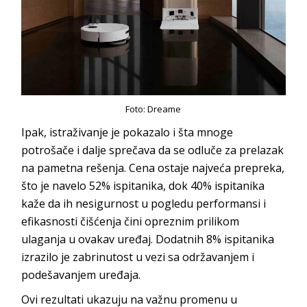
Foto: Dreame
Ipak, istraživanje je pokazalo i šta mnoge
potrošače i dalje sprečava da se odluče za prelazak
na pametna rešenja. Cena ostaje najveća prepreka,
što je navelo 52% ispitanika, dok 40% ispitanika
kaže da ih nesigurnost u pogledu performansi i
efikasnosti čišćenja čini opreznim prilikom
ulaganja u ovakav uređaj. Dodatnih 8% ispitanika
izrazilo je zabrinutost u vezi sa održavanjem i
podešavanjem uređaja.
Ovi rezultati ukazuju na važnu promenu u