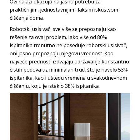
Ovi nalazi ukazuju na jasnu potrebu za
praktičnijim, jednostavnijim i lakšim iskustvom
čišćenja doma.
Robotski usisivači sve više se prepoznaju kao
rešenje za ovaj problem. Iako više od 80%
ispitanika trenutno ne poseduje robotski usisivač,
oni jasno prepoznaju njegovu vrednost. Kao
najveće prednosti izdvajaju održavanje konstantno
čistih podova uz minimalan trud, što je navelo 53%
ispitanika, kao i uštedu vremena u svakodnevnom
čišćenju, koju je istaklo 38% ispitanika.