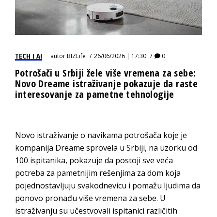
TECH I AI
autor
BIZLife
26/06/2026 | 17:30
0
Potrošači u Srbiji žele više vremena za sebe:
Novo Dreame istraživanje pokazuje da raste
interesovanje za pametne tehnologije
Novo istraživanje o navikama potrošača koje je
kompanija Dreame sprovela u Srbiji, na uzorku od
100 ispitanika, pokazuje da postoji sve veća
potreba za pametnijim rešenjima za dom koja
pojednostavljuju svakodnevicu i pomažu ljudima da
ponovo pronađu više vremena za sebe. U
istraživanju su učestvovali ispitanici različitih