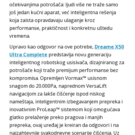
očekivanjima potrošača: ljudi više ne traže samo
još jedan kućni aparat, već inteligentna rešenja
koja zaista opravdavaju ulaganje kroz
performanse, praktičnost i konkretnu uštedu
vremena.
Upravo kao odgovor na ove potrebe,
Dreame X50
Ultra Complete
predstavlja novu generaciju
inteligentnog robotskog usisivača, dizajniranog za
potrošače koji traže premijum performanse bez
kompromisa. Opremljen Vormax™ usisnom
snagom do 20.000Pa, naprednom VersaLift
navigacijom za lakše čišćenje ispod niskog
nameštaja, inteligentnim izbegavanjem prepreka i
inovativnim ProLeap™ sistemom koji omogućava
glatko prelaženje preko pragova i manjih
prepreka, ovaj uređaj je kreiran da odgovori i na
najzahtevnije svakodnevne scenarije čišćenja. Uz