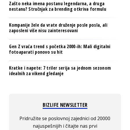
Zašto neka imena postanu legendarna, a druga
nestanu? Stručnjak za brending otkriva formulu
Kompanije žele da vrate druženje posle posla, ali
zaposleni više nisu zainteresovani
Gen Z vraća trend s početka 2000-ih: Mali digitalni
fotoaparati ponovo su hit
Kratke i napete: 7 triler serija sa jednom sezonom
idealnih za vikend gledanje
BIZLIFE NEWSLETTER
Pridružite se poslovnoj zajednici od 20000
najuspešnijih i čitajte nas prvi