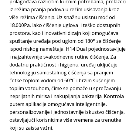
prilagođava različitim kućnim potrebama, prelazeći
iz režima pranja podova u režim usisavanja kroz
više režima čišćenja. Uz snažnu usisnu moć od
18.000Pa, lako čišćenje uglova i teško dostupnih
prostora, kao i inovativni dizajn koji omogućava
spuštanje uređaja pod uglom od 180° za čišćenje
ispod niskog nameštaja, H14 Dual pojednostavljuje
i najzahtevnije svakodnevne rutine čišćenja. Za
dodatnu praktičnost i higijenu, uređaj uključuje
tehnologiju samostalnog čišćenja sa pranjem
četke toplom vodom od 60°C i brzim sušenjem
toplim vazduhom, čime se pomaže u sprečavanju
neprijatnih mirisa i nakupljanja bakterija. Kontrola
putem aplikacije omogućava inteligentnije,
personalizovanije i jednostavnije iskustvo čišćenja,
ostavljajući korisnicima više vremena za trenutke
koji su zaista važni.