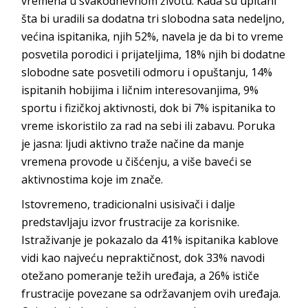
vremena u svakodnevnom životu. Kada su upitani
šta bi uradili sa dodatna tri slobodna sata nedeljno,
većina ispitanika, njih 52%, navela je da bi to vreme
posvetila porodici i prijateljima, 18% njih bi dodatne
slobodne sate posvetili odmoru i opuštanju, 14%
ispitanih hobijima i ličnim interesovanjima, 9%
sportu i fizičkoj aktivnosti, dok bi 7% ispitanika to
vreme iskoristilo za rad na sebi ili zabavu. Poruka
je jasna: ljudi aktivno traže načine da manje
vremena provode u čišćenju, a više baveći se
aktivnostima koje im znače.
Istovremeno, tradicionalni usisivači i dalje
predstavljaju izvor frustracije za korisnike.
Istraživanje je pokazalo da 41% ispitanika kablove
vidi kao najveću nepraktičnost, dok 33% navodi
otežano pomeranje težih uređaja, a 26% ističe
frustracije povezane sa održavanjem ovih uređaja.