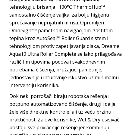
tehnologiju brisanja i 100°C ThermoHub™
samostalno čišćenje valjka, za bolju higijenu i
sprečavanje neprijatnih mirisa. Opremljen
OmniSight™ pametnom navigacijom, zaštitom
tepiha kroz AutoSeal™ Roller Guard sistem i
tehnologijom protiv zapetljavanja dlaka, Dreame
Aqua10 Ultra Roller Complete se lako prilagođava
različitim tipovima podova i svakodnevnim
potrebama čišćenja, pružajući pametnije,
jednostavnije i intuitivnije iskustvo uz minimalnu
intervenciju korisnika.
Dok neki potrošači biraju robotska rešenja i
potpuno automatizovano čišćenje, drugi i dalje
žele više direktne kontrole, ali uz veću brzinu i
praktičnost. Za ove korisnike, Wet & Dry usisivači
postaju sve privlačnije rešenje jer kombinuju