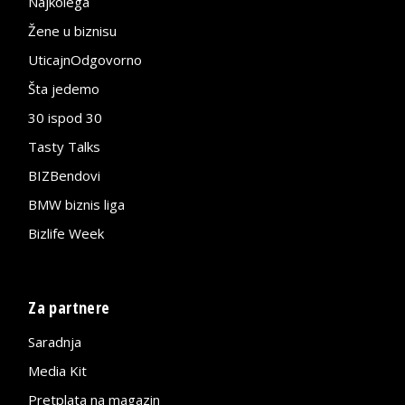
Najkolega
Žene u biznisu
UticajnOdgovorno
Šta jedemo
30 ispod 30
Tasty Talks
BIZBendovi
BMW biznis liga
Bizlife Week
Za partnere
Saradnja
Media Kit
Pretplata na magazin