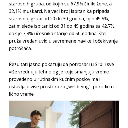
starosnih grupa, od kojih su 67,9% činile žene, a
32,1% muškarci. Najveći broj ispitanika pripada
starosnoj grupi od 20 do 30 godina, njih 49,5%,
zatim slede ispitanici od 31 do 49 godina sa 42,7%,
dok je 7,8% učesnika starije od 50 godina, što
pruža vredan uvid u savremene navike i očekivanja
potrošača.
Rezultati jasno pokazuju da potrošači u Srbiji sve
više vrednuju tehnologije koje smanjuju vreme
provedeno u rutinskim kućnim poslovima i
ostavljaju više prostora za „wellbeing“, porodicu i
lično vreme.