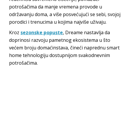
potrošačima da manje vremena provode u
održavanju doma, a više posvećujući se sebi, svojoj
porodici i trenucima u kojima najviše uživaju.
Kroz
sezonske popuste
, Dreame nastavlja da
doprinosi razvoju pametnog ekosistema u što
većem broju domaćinstava, čineći naprednu smart
home tehnologiju dostupnijom svakodnevnim
potrošačima.