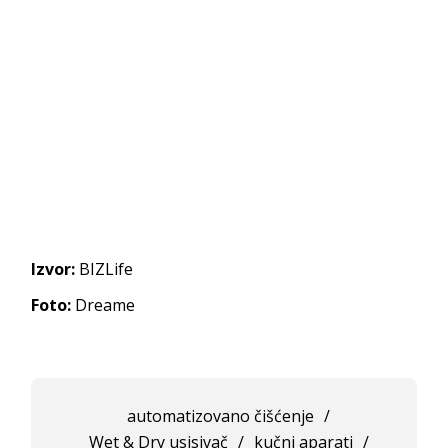
Izvor:
BIZLife
Foto:
Dreame
automatizovano čišćenje
/
Wet & Dry usisivač
/
kučni aparati
/