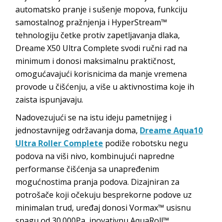
automatsko pranje i sušenje mopova, funkciju
samostalnog pražnjenja i HyperStream™
tehnologiju četke protiv zapetljavanja dlaka,
Dreame X50 Ultra Complete svodi ručni rad na
minimum i donosi maksimalnu praktičnost,
omogućavajući korisnicima da manje vremena
provode u čišćenju, a više u aktivnostima koje ih
zaista ispunjavaju.
Nadovezujući se na istu ideju pametnijeg i
jednostavnijeg održavanja doma,
Dreame Aqua10
Ultra Roller Complete
podiže robotsku negu
podova na viši nivo, kombinujući napredne
performanse čišćenja sa unapređenim
mogućnostima pranja podova. Dizajniran za
potrošače koji očekuju besprekorne podove uz
minimalan trud, uređaj donosi Vormax™ usisnu
snagu od 30.000Pa, inovativnu AquaRoll™