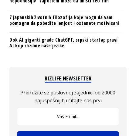
nepodnošljiv“ zaposleni može da uništi ceo tim
7 japanskih životnih filozofija koje mogu da vam
pomognu da pobedite lenjost i ostanete motivisani
Dok AI giganti grade ChatGPT, srpski startap pravi
AI koji razume naše jezike
BIZLIFE NEWSLETTER
Pridružite se poslovnoj zajednici od 20000
najuspešnijih i čitajte nas prvi