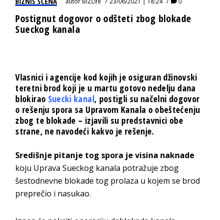
BIZNIS SCENA
autor
BIZLife
23/06/2021 | 18:24
0
Postignut dogovor o odšteti zbog blokade
Sueckog kanala
Vlasnici i agencije kod kojih je osiguran džinovski
teretni brod koji je u martu gotovo nedelju dana
blokirao
Suecki kanal
, postigli su načelni dogovor
o rešenju spora sa Upravom Kanala o obeštećenju
zbog te blokade – izjavili su predstavnici obe
strane, ne navodeći kakvo je rešenje.
Središnje pitanje tog spora je visina naknade
koju Uprava Sueckog kanala potražuje zbog
šestodnevne blokade tog prolaza u kojem se brod
preprečio i nasukao.