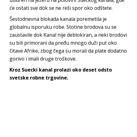
će ostati sve dok se ne reši spor oko odštete.
Šestodnevna blokada kanala poremetila je
globalnu isporuku robe. Stotine brodova su se
zaustavile dok Kanal nije deblokiran, a neki brodovi
su bili primorani da pređu mnogo duži put oko
čitave Afrike, zbog čega su morali da plate dodatno
gorivo i imali druge troškove.
Kroz Suecki kanal prolazi oko deset odsto
svetske robne trgovine.