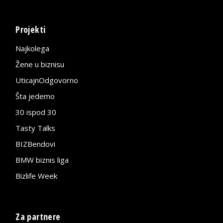
Projekti
Najkolega
Žene u biznisu
UticajnOdgovorno
Šta jedemo
30 ispod 30
Tasty Talks
BIZBendovi
BMW biznis liga
Bizlife Week
Za partnere