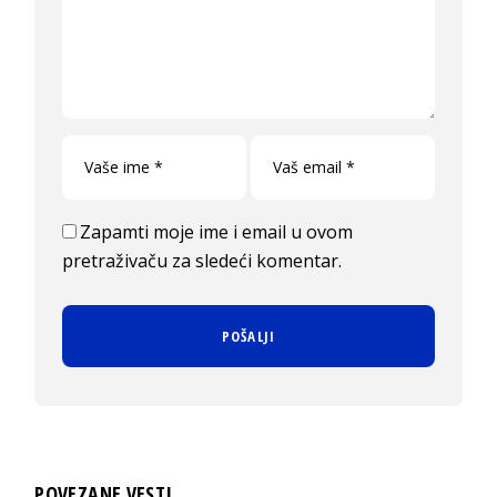
Zapamti moje ime i email u ovom
pretraživaču za sledeći komentar.
POVEZANE VESTI