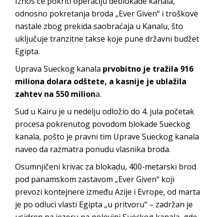
Iznos će pokriti operaciju deblokade kanala,
odnosno pokretanja broda „Ever Given“ i troškove
nastale zbog prekida saobraćaja u Kanalu, što
uključuje tranzitne takse koje pune državni budžet
Egipta.
Uprava Sueckog kanala
prvobitno je tražila 916
miliona dolara odštete, a kasnije je ublažila
zahtev na 550 milion
a.
Sud u Kairu je u nedelju odložio do 4. jula početak
procesa pokrenutog povodom blokade Sueckog
kanala, pošto je pravni tim Uprave Sueckog kanala
naveo da razmatra ponudu vlasnika broda.
Osumnjičeni krivac za blokadu, 400-metarski brod
pod panamskom zastavom „Ever Given“ koji
prevozi kontejnere između Azije i Evrope, od marta
je po odluci vlasti Egipta „u pritvoru“ – zadržan je
usidren na jezeru na polovini Sueckog kanala, gde