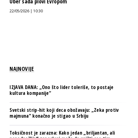
Uber sada plovi Evropom
22/05/2026 | 10:30
NAJNOVIJE
IZJAVA DANA: „Ono što lider toleriše, to postaje
kultura kompanije“
Svetski strip-hit koji deca obožavaju: „Zeka protiv
majmuna“ konačno je stigao u Srbiju
Toksičnost je zarazna: Kako jedan „briljantan, ali