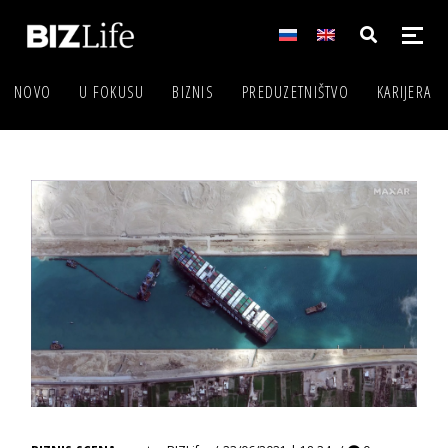
NOVO
U FOKUSU
BIZNIS
PREDUZETNIŠTVO
KARIJERA