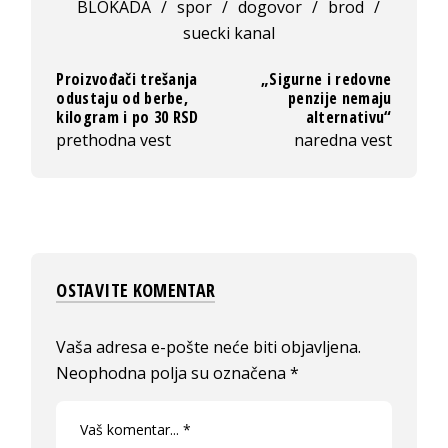
BLOKADA
/
spor
/
dogovor
/
brod
/
suecki kanal
Proizvođači trešanja
„Sigurne i redovne
odustaju od berbe,
penzije nemaju
kilogram i po 30 RSD
alternativu“
prethodna vest
naredna vest
OSTAVITE KOMENTAR
Vaša adresa e-pošte neće biti objavljena.
Neophodna polja su označena
*