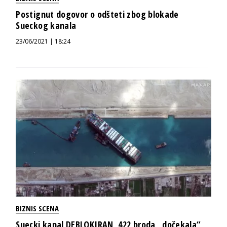
Postignut dogovor o odšteti zbog blokade
Sueckog kanala
23/06/2021 | 18:24
BIZNIS SCENA
Suecki kanal DEBLOKIRAN, 422 broda „dočekala“