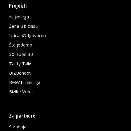
Projekti
Najkolega
Žene u biznisu
UticajnOdgovorno
Šta jedemo
30 ispod 30
Tasty Talks
BIZBendovi
BMW biznis liga
Bizlife Week
Za partnere
Saradnja