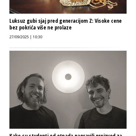
Luksuz gubi sjaj pred generacijom Z: Visoke cene
bez pokrića više ne prolaze
27/09/2025 | 10:30
Kako su studenti od otpada napravili proizvod za