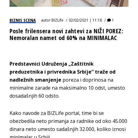
BIZNIS SCENA
autor
BIZLife
02/02/2021 | 11:18
1
Posle frilensera novi zahtevi za NIŽI POREZ:
Nemoralan namet od 60% na MINIMALAC
Predstavnici Udruženja „Zaštitnik
preduzetnika i privrednika Srbije“ traže od
nadležnih smanjenje
poreza i doprinosa na
minimalne zarade na maksimalno 10 odst, umesto
dosadašnjih 60 odsto.
Kako navode za BIZLife portal, time bi se
obezbedila neto primanja za radnike od oko 45.000
dinara neto umesto sadašnjih 32.000, koliko iznosi
minimalac u Srbiji.