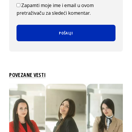
Zapamti moje ime i email u ovom
pretraživaču za sledeći komentar.
POVEZANE VESTI