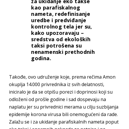
za ukidanje eko takse
kao parafiskalnog
nameta, redefinisanje
uredbe i predviđanje
kontrolnog tela jer su,
kako upozoravaju –
sredstva od ekoloških
taksi potrošena su
nenamenski prethodnih
godina.
Takođe, ovo udruženje koje, prema rečima Amon
okuplja 14.000 privrednika iz svih delatnosti,
iniciralo je da se otpišu porezi i doprinosi koji su
odloženi od prošle godine i sad dospevaju na
naplatu jer su privrednici merama u cilju suzbijanja
epidemije korona virusa bili onemogućeni da rade.
Zalažu se i za ukidanje parafiskalnih nameta poput