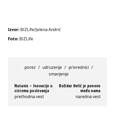
Izvor:
BIZLife/Jelena Andrić
Foto:
BIZLife
porez
/
udruzenje
/
privrednici
/
smanjenje
Nutanix – Inovacije u
Božidar Đelić je ponovo
sistemu poslovanja
među nama
prethodna vest
naredna vest