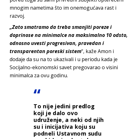
mnogim nametima što im onemogućava rast i
razvoj.
„Zato smatramo da treba smanjiti poreze i
doprinose na minimalce na maksimalno 10 odsto,
odnosno uvesti progresivan, pravedan i
transparentan poreski sistem
“, kaže Amon i
dodaje da su na to ukazivali i u periodu kada je
Socijalno-ekonomski savet pregovarao o visini
minimalca za ovu godinu.
To nije jedini predlog
koji je dalo ovo
udruženje, a neki od njih
su i inicijativa koju su
podneli Ustavnom sudu