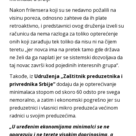
Nakon frilensera koji su se nedavno požalili na
visinu poreza, odnosno zahteve da ih plate
retroaktivno, i predstavnici ovog druženja izveli su
računicu da nema razloga za toliko opterećenje
onih koji zarađuju tek toliko da nisu ni na čijem
teretu „jer novca ima na pretek tamo gde država
ne želi da ga naplati jer se sistemski dozvoljava da
taj novac završi kod pojedinih interesnih grupa“.
Takođe, iz
Udruženja „Zaštitnik preduzetnika i
privrednika Srbije“
dodaju da je opterećivanje
minimalaca stopom od skoro 60 odsto pre svega
nemoralno, a zatim i ekonomski pogrešno jer su
preduzetnici i vlasnici mikro preduzeća većinom
radnici u svojim preduzećima.
„U uređenim ekonomijama minimalci se ne
oporezuju i ne terete visokim doprinosima, a