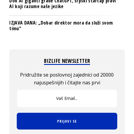
Dok AI giganti grade ChatGPT, srpski startap pravi
AI koji razume naše jezike
IZJAVA DANA: „Dobar direktor mora da služi svom
timu“
BIZLIFE NEWSLETTER
Pridružite se poslovnoj zajednici od 20000
najuspešnijih i čitajte nas prvi
PRIJAVI SE