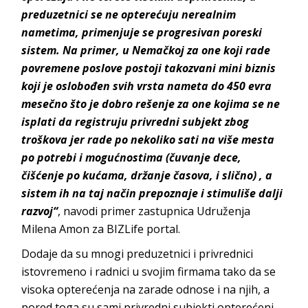
preduzetnici se ne opterećuju nerealnim
nametima, primenjuje se progresivan poreski
sistem. Na primer, u Nemačkoj za one koji rade
povremene poslove postoji takozvani mini biznis
koji je oslobođen svih vrsta nameta do 450 evra
mesečno što je dobro rešenje za one kojima se ne
isplati da registruju privredni subjekt zbog
troškova jer rade po nekoliko sati na više mesta
po potrebi i mogućnostima (čuvanje dece,
čišćenje po kućama, držanje časova, i slično) , a
sistem ih na taj način prepoznaje i stimuliše dalji
razvoj“
, navodi primer zastupnica Udruženja
Milena Amon za BIZLife portal.
Dodaje da su mnogi preduzetnici i privrednici
istovremeno i radnici u svojim firmama tako da se
visoka opterećenja na zarade odnose i na njih, a
pored toga su sami privredni subjekti opterećeni