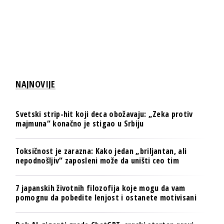
NAJNOVIJE
Svetski strip-hit koji deca obožavaju: „Zeka protiv
majmuna“ konačno je stigao u Srbiju
Toksičnost je zarazna: Kako jedan „briljantan, ali
nepodnošljiv“ zaposleni može da uništi ceo tim
7 japanskih životnih filozofija koje mogu da vam
pomognu da pobedite lenjost i ostanete motivisani