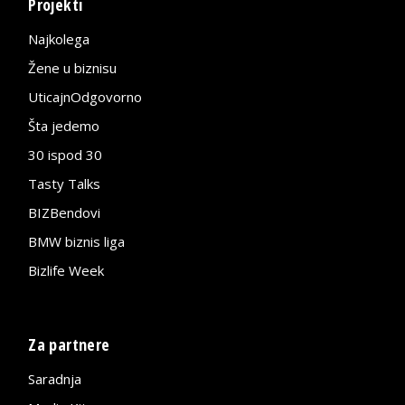
Projekti
Najkolega
Žene u biznisu
UticajnOdgovorno
Šta jedemo
30 ispod 30
Tasty Talks
BIZBendovi
BMW biznis liga
Bizlife Week
Za partnere
Saradnja