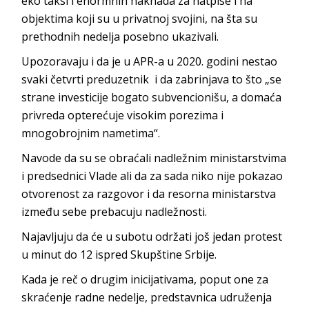
eko taksi i enormnih naknada za natpise i na
objektima koji su u privatnoj svojini, na šta su
prethodnih nedelja posebno ukazivali.
Upozoravaju i da je u APR-a u 2020. godini nestao
svaki četvrti preduzetnik i da zabrinjava to što „se
strane investicije bogato subvencionišu, a domaća
privreda opterećuje visokim porezima i
mnogobrojnim nametima“.
Navode da su se obraćali nadležnim ministarstvima
i predsednici Vlade ali da za sada niko nije pokazao
otvorenost za razgovor i da resorna ministarstva
između sebe prebacuju nadležnosti.
Najavljuju da će u subotu održati još jedan protest
u minut do 12 ispred Skupštine Srbije.
Kada je reč o drugim inicijativama, poput one za
skraćenje radne nedelje, predstavnica udruženja