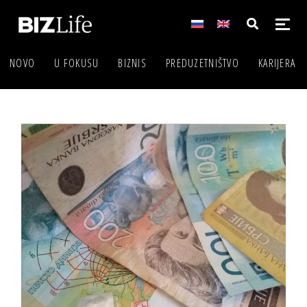
NOVO
U FOKUSU
BIZNIS
PREDUZETNIŠTVO
KARIJERA