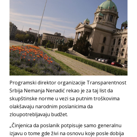
Programski direktor organizacije Transparentnost
Srbija Nemanja Nenadić rekao je za taj list da
skupštinske norme u vezi sa putnim troškovima
olakšavaju narodnim poslanicima da
zloupotrebljavaju budžet.
„Činjenica da poslanik potpisuje samo generalnu
izjavu o tome gde živi na osnovu koje posle dobija