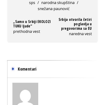
sps
/
narodna skupština
/
snežana paunović
Srbija otvorila četiri
„Samo u Srbiji EKOLOZI
poglavlja u
TUKU ljude“
pregovorima sa EU
prethodna vest
naredna vest
Komentari