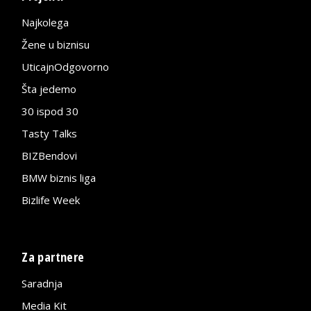
Najkolega
Žene u biznisu
UticajnOdgovorno
Šta jedemo
30 ispod 30
Tasty Talks
BIZBendovi
BMW biznis liga
Bizlife Week
Za partnere
Saradnja
Media Kit