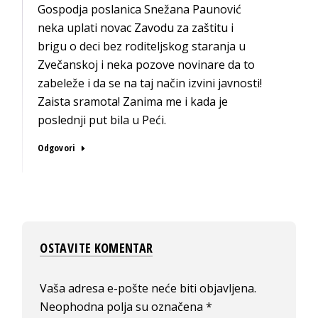
Gospodja poslanica Snežana Paunović
neka uplati novac Zavodu za zaštitu i
brigu o deci bez roditeljskog staranja u
Zvečanskoj i neka pozove novinare da to
zabeleže i da se na taj način izvini javnosti!
Zaista sramota! Zanima me i kada je
poslednji put bila u Peći.
Odgovori
OSTAVITE KOMENTAR
Vaša adresa e-pošte neće biti objavljena.
Neophodna polja su označena
*