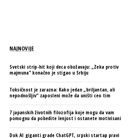
NAJNOVIJE
Svetski strip-hit koji deca obožavaju: „Zeka protiv
majmuna“ konačno je stigao u Srbiju
Toksičnost je zarazna: Kako jedan „briljantan, ali
nepodnošljiv“ zaposleni može da uništi ceo tim
7 japanskih životnih filozofija koje mogu da vam
pomognu da pobedite lenjost i ostanete motivisani
Dok AI giganti grade ChatGPT, srpski startap pravi