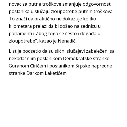
novac za putne troškove smanjuje odgovornost
poslanika u slučaju zloupotrebe putnih troškova.
To znači da praktično ne dokazuje koliko
kilometara prelazi da bi došao na sednicu u
parlamentu. Zbog toga se često i događaju
zloupotrebe“, kazao je Nenadić.
List je podsetio da su slični slučajevi zabeleženi sa
nekadašnjim poslanikom Demokratske stranke
Goranom Ćirićem i poslanikom Srpske napredne
stranke Darkom Laketićem.