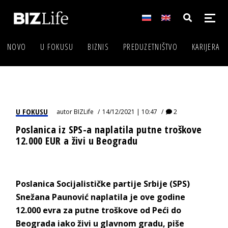
NOVO
U FOKUSU
BIZNIS
PREDUZETNIŠTVO
KARIJERA
U FOKUSU
autor
BIZLife
14/12/2021 | 10:47
2
Poslanica iz SPS-a naplatila putne troškove
12.000 EUR a živi u Beogradu
Poslanica Socijalističke partije Srbije (SPS)
Snežana Paunović naplatila je ove godine
12.000 evra za putne troškove od Peći do
Beograda iako živi u glavnom gradu, piše