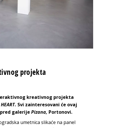
tivnog projekta
teraktivnog kreativnog projekta
 HEART.
Svi zainteresovani će ovaj
ispred galerije
Pizana,
Portonovi.
ogradska umetnica slikaće na panel