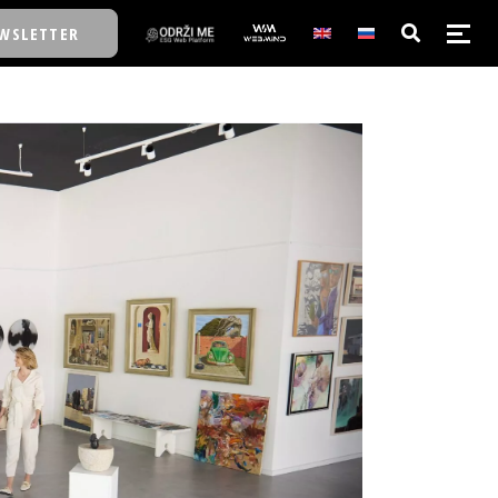
WSLETTER
E/SCHOOL
E/SCHOOL
A
A