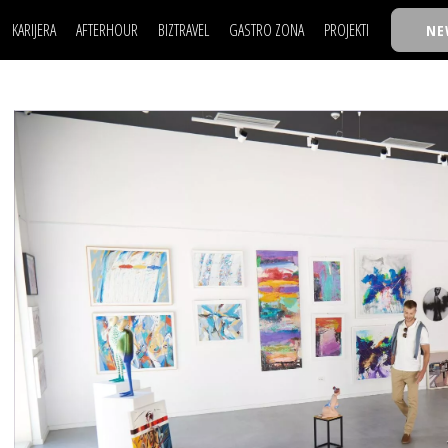
KARIJERA
AFTERHOUR
BIZTRAVEL
GASTRO ZONA
PROJEKTI
NE
POSAO
FILM I SCENA
NAJKOLEGA
LJUDI (HR)
KNJIGE
TASTY TALKS
POSAO
FILM I SCENA
NAJKOLEGA
JE
MOJ UGAO
AUTO SVET
30 ISPOD 30
LJUDI (HR)
KNJIGE
TASTY TALKS
USAVRŠAVANJE
STIL
BACK TO OFFIC
JE
MOJ UGAO
AUTO SVET
30 ISPOD 30
KNOW-HOW
WELLBEING
BIZBENDOVI
USAVRŠAVANJE
STIL
BACK TO OFFIC
BIZKOLEGIJUM
KNOW-HOW
WELLBEING
BIZBENDOVI
BMW BIZNIS LIG
BIZKOLEGIJUM
BIZLIFE WEEK
BMW BIZNIS LIG
IZJAVA GODINE
BIZLIFE WEEK
IZJAVA GODINE