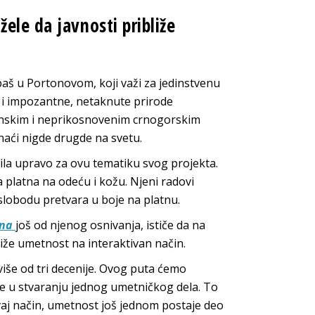
ele da javnosti približe
baš u Portonovom, koji važi za jedinstvenu
o i impozantne, netaknute prirode
eranskim i neprikosnovenim crnogorskim
naći nigde drugde na svetu.
ila upravo za ovu tematiku svog projekta.
a platna na odeću i kožu. Njeni radovi
i slobodu pretvara u boje na platnu.
ana
još od njenog osnivanja, ističe da na
liže umetnost na interaktivan način.
 više od tri decenije. Ovog puta ćemo
 u stvaranju jednog umetničkog dela. To
vaj način, umetnost još jednom postaje deo