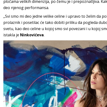
pločama velikih dimenzija, po čemu je i prepoznatljiva. Kak
deo njenog performansa.
„Svi smo mi deo jedne velike celine i upravo to želim da 
prolaznik i posetilac će tako dobiti priliku da pogleda du
svetu, kao deo celine u kojoj smo svi povezani i u kojoj s
istakla je
Ninkovićeva
.