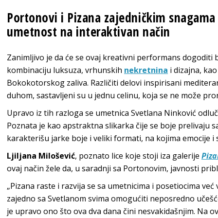
Portonovi i Pizana zajedničkim snagama ž
umetnost na interaktivan način
Zanimljivo je da će se ovaj kreativni performans dogoditi 
kombinaciju luksuza, vrhunskih
nekretnina
i dizajna, ka
Bokokotorskog zaliva. Različiti delovi inspirisani medit
duhom, sastavljeni su u jednu celinu, koja se ne može pro
Upravo iz tih razloga se umetnica Svetlana Ninković odluč
Poznata je kao apstraktna slikarka čije se boje prelivaju s
karakterišu jarke boje i veliki formati, na kojima emocije 
Ljiljana Milošević
, poznato lice koje stoji iza galerije
Piz
ovaj način žele da, u saradnji sa Portonovim, javnosti prib
„Pizana raste i razvija se sa umetnicima i posetiocima već
zajedno sa Svetlanom svima omogućiti neposredno učešće
je upravo ono što ova dva dana čini nesvakidašnjim. Na o