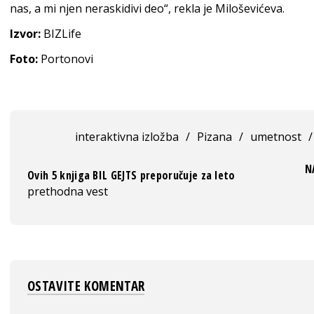
nas, a mi njen neraskidivi deo“, rekla je Miloševićeva.
Izvor:
BIZLife
Foto:
Portonovi
interaktivna izložba
/
Pizana
/
umetnost
/
N
Ovih 5 knjiga BIL GEJTS preporučuje za leto
prethodna vest
OSTAVITE KOMENTAR