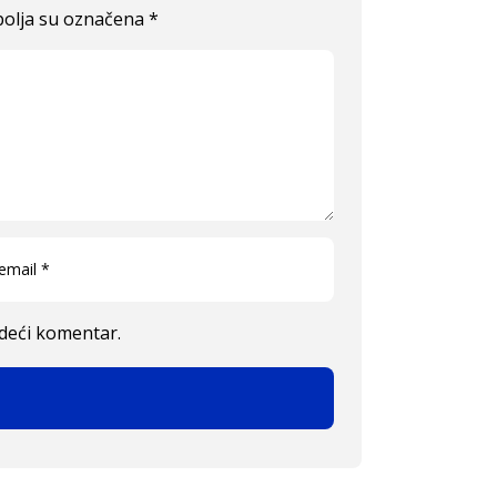
olja su označena
*
edeći komentar.