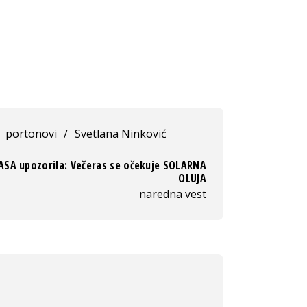
portonovi
/
Svetlana Ninković
ASA upozorila: Večeras se očekuje SOLARNA
OLUJA
naredna vest