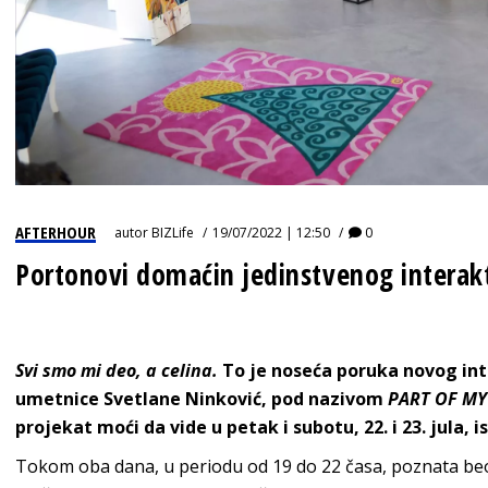
AFTERHOUR
autor
BIZLife
19/07/2022 | 12:50
0
Portonovi domaćin jedinstvenog interak
Svi smo mi deo, a celina.
To je noseća poruka novog in
umetnice Svetlane Ninković, pod nazivom
PART OF MY
projekat moći da vide u petak i subotu, 22. i 23. jula, 
Tokom oba dana, u periodu od 19 do 22 časa, poznata be