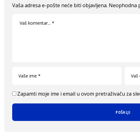
Vaša adresa e-pošte neće biti objavljena.
Neophodna p
Zapamti moje ime i email u ovom pretraživaču za sl