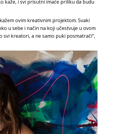
o kaže, i svi prisutni imaće priliku da budu
pokažem ovim kreativnim projektom. Svaki
boko u sebe i način na koji učestvuje u ovom
mo svi kreatori, a ne samo puki posmatrači“,