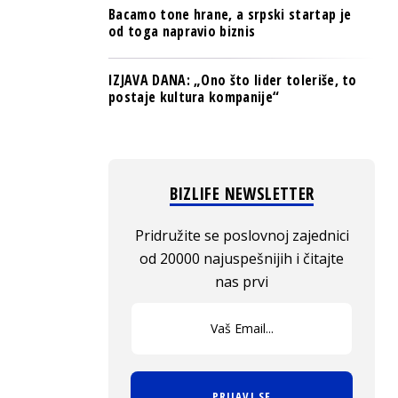
Bacamo tone hrane, a srpski startap je
od toga napravio biznis
IZJAVA DANA: „Ono što lider toleriše, to
postaje kultura kompanije“
BIZLIFE NEWSLETTER
Pridružite se poslovnoj zajednici
od 20000 najuspešnijih i čitajte
nas prvi
PRIJAVI SE