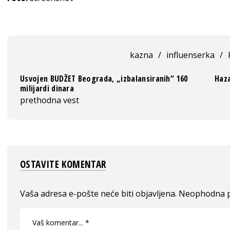
kazna
/
influenserka
/
Usvojen BUDŽET Beograda, „izbalansiranih“ 160
Haza
milijardi dinara
prethodna vest
OSTAVITE KOMENTAR
Vaša adresa e-pošte neće biti objavljena.
Neophodna p