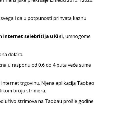
ke finansijske prekršaje između 2019. i 2020.
 svega i da u potpunosti prihvata kaznu
 internet selebritija u Kini
, umnogome
ona dolara.
zna u rasponu od 0,6 do 4 puta veće sume
internet trgovinu. Njena aplikacija Taobao
likom broju strimera.
od uživo strimova na Taobau prošle godine