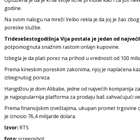
Optužena je da je krila svoje lične prihode kao i za još ne
godine.
Na svom nalogu na mreži Veibo rekla je da joj je žao zbog
poreske službe.
Tridesešestogodišnja Vija postala je jedan od najvećih
potpomognuta snažnim rastom onlajn kupovine.
Izbegla je da plati porez na prihod u vrednosti od 100 mili
Prema kineskim poreskim zakonima, njoj je naplaćena ka
izbegnutog poreza.
Hangdžou je dom Alibabe, jedne od najvećih kompanija za 
je najpopularnija platforma za prodaju baš zahvaćujući ve
Prema finansijskim izveštajima, ukupan promet trgovine 
je iznosio 76,4 milijarde dolara.
Izvor:
RTS
Foto:
screenshot