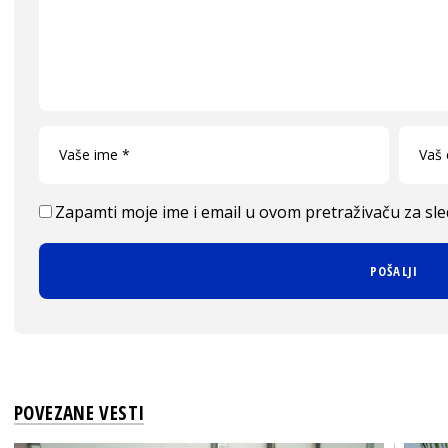
Zapamti moje ime i email u ovom pretraživaču za sl
POVEZANE VESTI