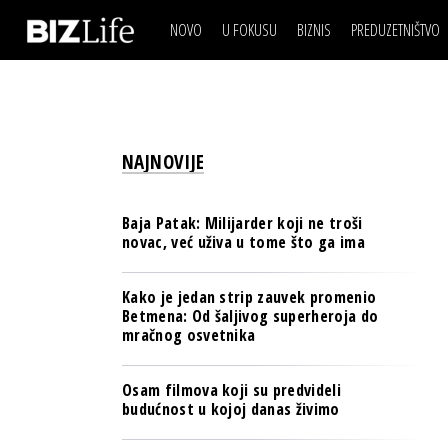
NOVO
U FOKUSU
BIZNIS
PREDUZETNIŠTVO
IZJAVA DANA
BIZNIS SCENA
VIDEO
REAL ESTATE
IZJAVA DANA
BIZNIS SCENA
BREND I KOMUNIKACI
VIDEO
REAL ESTATE
ESG & ENERGY
NAJNOVIJE
BREND I KOMUNIKACI
BANKE
ESG & ENERGY
OSIGURANJE
Baja Patak: Milijarder koji ne troši
BANKE
novac, već uživa u tome što ga ima
TECH I AI
OSIGURANJE
BIZNIS & SPORT
Kako je jedan strip zauvek promenio
TECH I AI
Betmena: Od šaljivog superheroja do
PULS REGIONA
mračnog osvetnika
BIZNIS & SPORT
NOVO NA RAFU
PULS REGIONA
Osam filmova koji su predvideli
budućnost u kojoj danas živimo
NOVO NA RAFU