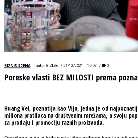
BIZNIS SCENA
autor
BIZLife
21/12/2021 | 19:07
0
Poreske vlasti BEZ MILOSTI prema pozn
Huang Vei, poznatija kao Vija, jedna je od najpoznatij
miliona pratilaca na društvenim mrežama, a svoju popu
za prodaju i promociju raznih proizvoda.