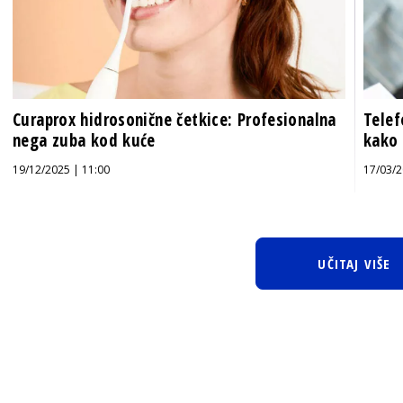
Curaprox hidrosonične četkice: Profesionalna
Telef
nega zuba kod kuće
kako 
19/12/2025 | 11:00
17/03/2
UČITAJ VIŠE