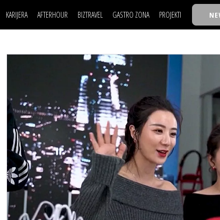
KARIJERA
AFTERHOUR
BIZTRAVEL
GASTRO ZONA
PROJEKTI
NE
POSAO
FILM I SCENA
NAJKOLEGA
LJUDI (HR)
KNJIGE
TASTY TALKS
POSAO
FILM I SCENA
NAJKOLEGA
JE
MOJ UGAO
AUTO SVET
30 ISPOD 30
LJUDI (HR)
KNJIGE
TASTY TALKS
USAVRŠAVANJE
STIL
BACK TO OFFIC
JE
MOJ UGAO
AUTO SVET
30 ISPOD 30
KNOW-HOW
WELLBEING
BIZBENDOVI
USAVRŠAVANJE
STIL
BACK TO OFFIC
BIZKOLEGIJUM
KNOW-HOW
WELLBEING
BIZBENDOVI
BMW BIZNIS LIG
BIZKOLEGIJUM
BIZLIFE WEEK
BMW BIZNIS LIG
IZJAVA GODINE
BIZLIFE WEEK
IZJAVA GODINE