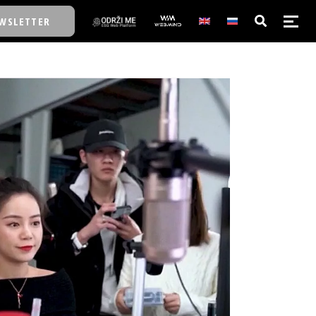
WSLETTER
E/SCHOOL
E/SCHOOL
A
A