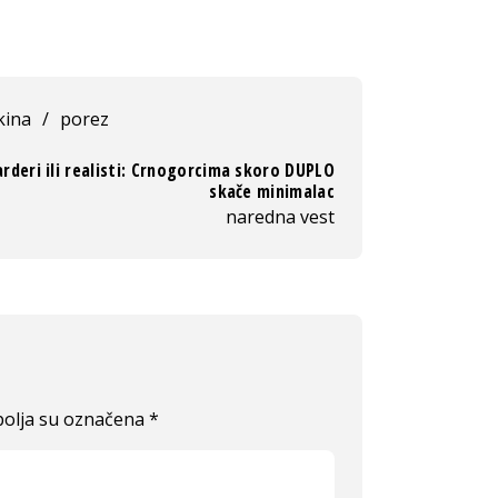
kina
/
porez
rderi ili realisti: Crnogorcima skoro DUPLO
skače minimalac
naredna vest
olja su označena
*