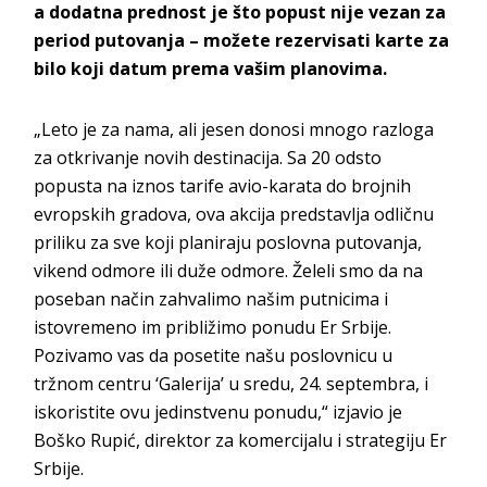
a dodatna prednost je što popust nije vezan za
period putovanja – možete rezervisati karte za
bilo koji datum prema vašim planovima.
„Leto je za nama, ali jesen donosi mnogo razloga
za otkrivanje novih destinacija. Sa 20 odsto
popusta na iznos tarife avio-karata do brojnih
evropskih gradova, ova akcija predstavlja odličnu
priliku za sve koji planiraju poslovna putovanja,
vikend odmore ili duže odmore. Želeli smo da na
poseban način zahvalimo našim putnicima i
istovremeno im približimo ponudu Er Srbije.
Pozivamo vas da posetite našu poslovnicu u
tržnom centru ‘Galerija’ u sredu, 24. septembra, i
iskoristite ovu jedinstvenu ponudu,“ izjavio je
Boško Rupić, direktor za komercijalu i strategiju Er
Srbije.