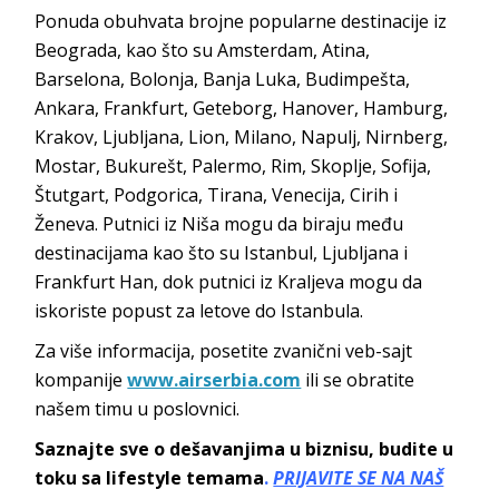
Ponuda obuhvata brojne popularne destinacije iz
Beograda, kao što su Amsterdam, Atina,
Barselona, Bolonja, Banja Luka, Budimpešta,
Ankara, Frankfurt, Geteborg, Hanover, Hamburg,
Krakov, Ljubljana, Lion, Milano, Napulj, Nirnberg,
Mostar, Bukurešt, Palermo, Rim, Skoplje, Sofija,
Štutgart, Podgorica, Tirana, Venecija, Cirih i
Ženeva. Putnici iz Niša mogu da biraju među
destinacijama kao što su Istanbul, Ljubljana i
Frankfurt Han, dok putnici iz Kraljeva mogu da
iskoriste popust za letove do Istanbula.
Za više informacija, posetite zvanični veb-sajt
kompanije
www.airserbia.com
ili se obratite
našem timu u poslovnici.
Saznajte sve o dešavanjima u biznisu, budite u
toku sa lifestyle temama
.
PRIJAVITE SE NA NAŠ