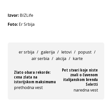
Izvor:
BIZLife
Foto:
Er Srbija
er srbija
/
galerija
/
letovi
/
popust
/
air serbia
/
akcija
/
karte
Pet stvari koje niste
Zlato obara rekorde:
znali o čuvenom
cena zlata na
italijanskom brendu
istorijskom maksimumu
Seletti
prethodna vest
naredna vest