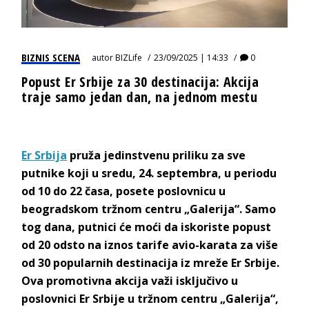
BIZNIS SCENA
autor
BIZLife
23/09/2025 | 14:33
0
Popust Er Srbije za 30 destinacija: Akcija
traje samo jedan dan, na jednom mestu
Er Srbija
pruža jedinstvenu priliku za sve
putnike koji u sredu, 24. septembra, u periodu
od 10 do 22 časa, posete poslovnicu u
beogradskom tržnom centru „Galerija“. Samo
tog dana, putnici će moći da iskoriste popust
od 20 odsto na iznos tarife avio-karata za više
od 30 popularnih destinacija iz mreže Er Srbije.
Ova promotivna akcija važi isključivo u
poslovnici Er Srbije u tržnom centru „Galerija“,