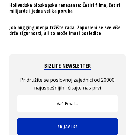
Holivudska bioskopska renesansa: Četiri filma, četiri
milijarde i jedna velika poruka
Job hugging menja tržište rada: Zaposleni se sve više
drže sigurnosti, ali to može imati posledice
BIZLIFE NEWSLETTER
Pridružite se poslovnoj zajednici od 20000
najuspešnijih i čitajte nas prvi
PRIJAVI SE