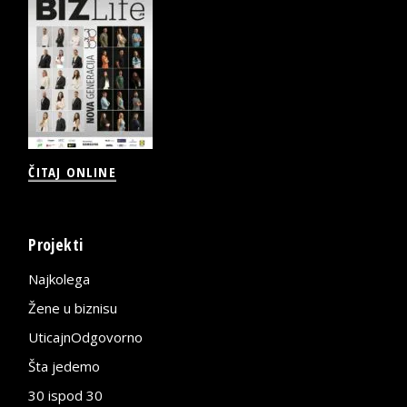
ČITAJ ONLINE
Projekti
Najkolega
Žene u biznisu
UticajnOdgovorno
Šta jedemo
30 ispod 30