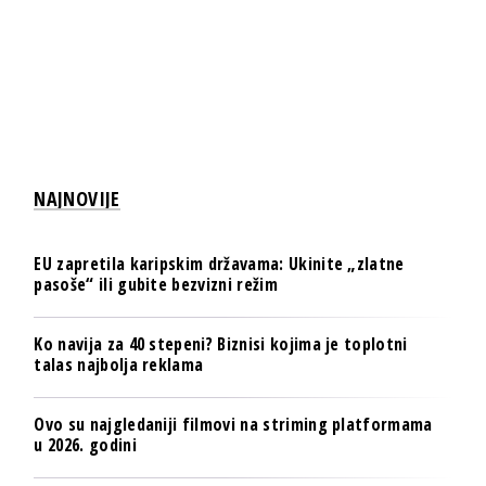
NAJNOVIJE
EU zapretila karipskim državama: Ukinite „zlatne
pasoše“ ili gubite bezvizni režim
Ko navija za 40 stepeni? Biznisi kojima je toplotni
talas najbolja reklama
Ovo su najgledaniji filmovi na striming platformama
u 2026. godini