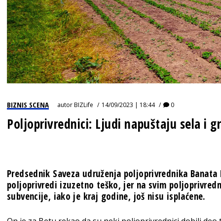
BIZNIS SCENA
autor
BIZLife
14/09/2023 | 18:44
0
Poljoprivrednici: Ljudi napuštaju sela i
Predsednik Saveza udruženja poljoprivrednika Banata D
poljoprivredi izuzetno teško, jer na svim poljoprivre
subvencije, iako je kraj godine, još nisu isplaćene.