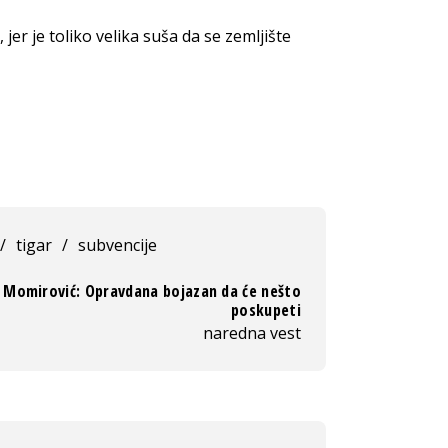
jer je toliko velika suša da se zemljište
/
tigar
/
subvencije
Momirović: Opravdana bojazan da će nešto
poskupeti
naredna vest