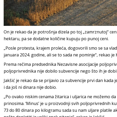
On je rekao da je potrošnja dizela po toj „zamrznutoj“ ceni
hektaru, pa se dodatne količine kupuju po punoj ceni.
„Posle protesta, krajem proleća, dogovorili smo se sa vlado
januara 2024. godine, ali se to sada ne pominje“, rekao je 
Prema rečima predsednika Nezavisne asocijacije poljoprivre
poljoprivrednika nije dobilo subvencije nego što ih je dobi
Jakšić je rekao da se prijavio za subvencije prvi dan kada 
i da još ni dinara nije dobio.
„Po ovako niskim cenama žitarica i uljarica ne možemo da
prinosima. ‘Minus’ je u proizvodnji svih poljoprivrednih k
73 do 80 dinara po kilogramu sada su nam uljare platile ak