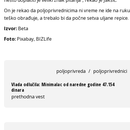
nešto doplatiti je veliki znak pitanja“, rekao je Jakšić.
On je rekao da poljoprivrednicima ni vreme ne ide na ruku, 
teško obrađuje, a trebalo bi da počne setva uljane repice.
Izvor:
Beta
Foto:
Pixabay, BIZLife
poljoprivreda
/
poljoprivrednici
Vlada odlučila: Minimalac od naredne godine 47.154
dinara
prethodna vest