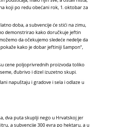
h podsticaja, malo njih sve, a ostali ništa,
na koji po redu obećani rok, 1. oktobar za
zlatno doba, a subvencije će stići na zimu,
ično demonstrirao kako doručkuje jeftin
u, možemo da očekujemo sledeće nedelje da
 pokaže kako je dobar jeftiniji šampon“,
 su cene poljoprivrednih proizvoda toliko
seme, đubrivo i dizel izuzetno skupi.
ni napuštaju i gradove i sela i odlaze u
a, dva puta skuplji nego u Hrvatskoj jer
litru, a subvencije 300 evra po hektaru, a u