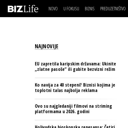
NOVO
U FOKUSU
BIZNIS
PREDUZETNIŠTVO
IZJAVA DANA
BIZNIS SCENA
VIDEO
REAL ESTATE
IZJAVA DANA
BIZNIS SCENA
BREND I KOMUNIKACI
VIDEO
REAL ESTATE
ESG & ENERGY
NAJNOVIJE
BREND I KOMUNIKACI
BANKE
ESG & ENERGY
OSIGURANJE
EU zapretila karipskim državama: Ukinite
BANKE
„zlatne pasoše“ ili gubite bezvizni režim
TECH I AI
OSIGURANJE
BIZNIS & SPORT
Ko navija za 40 stepeni? Biznisi kojima je
TECH I AI
toplotni talas najbolja reklama
PULS REGIONA
BIZNIS & SPORT
NOVO NA RAFU
Ovo su najgledaniji filmovi na striming
PULS REGIONA
platformama u 2026. godini
NOVO NA RAFU
Holivudska bioskopska renesansa: Četiri