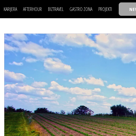
KARIJERA
AFTERHOUR
BIZTRAVEL
GASTRO ZONA
PROJEKTI
NE
POSAO
FILM I SCENA
NAJKOLEGA
LJUDI (HR)
KNJIGE
TASTY TALKS
POSAO
FILM I SCENA
NAJKOLEGA
JE
MOJ UGAO
AUTO SVET
30 ISPOD 30
LJUDI (HR)
KNJIGE
TASTY TALKS
USAVRŠAVANJE
STIL
BACK TO OFFIC
JE
MOJ UGAO
AUTO SVET
30 ISPOD 30
KNOW-HOW
WELLBEING
BIZBENDOVI
USAVRŠAVANJE
STIL
BACK TO OFFIC
BIZKOLEGIJUM
KNOW-HOW
WELLBEING
BIZBENDOVI
BMW BIZNIS LIG
BIZKOLEGIJUM
BIZLIFE WEEK
BMW BIZNIS LIG
IZJAVA GODINE
BIZLIFE WEEK
IZJAVA GODINE