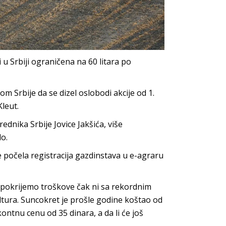
 u Srbiji ograničena na 60 litara po
m Srbije da se dizel oslobodi akcije od 1.
Kleut.
dnika Srbije Jovice Jakšića, više
lo.
je počela registracija gazdinstava u e-agraru
 pokrijemo troškove čak ni sa rekordnim
ultura. Suncokret je prošle godine koštao od
ontnu cenu od 35 dinara, a da li će još