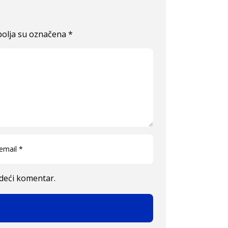
olja su označena
*
edeći komentar.