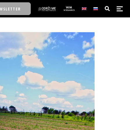
WSLETTER
E/SCHOOL
E/SCHOOL
A
A