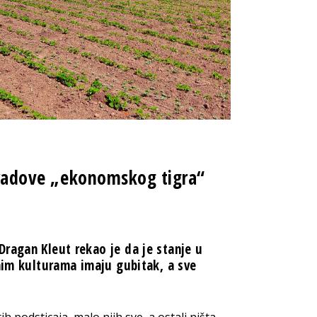
 gradove „ekonomskog tigra“
ragan Kleut rekao je da je stanje u
dnim kulturama imaju gubitak, a sve