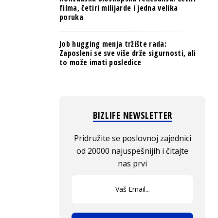
filma, četiri milijarde i jedna velika
poruka
Job hugging menja tržište rada:
Zaposleni se sve više drže sigurnosti, ali
to može imati posledice
BIZLIFE NEWSLETTER
Pridružite se poslovnoj zajednici
od 20000 najuspešnijih i čitajte
nas prvi