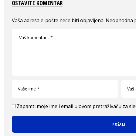
OSTAVITE KOMENTAR
Vaša adresa e-pošte neće biti objavljena.
Neophodna p
Zapamti moje ime i email u ovom pretraživaču za sl