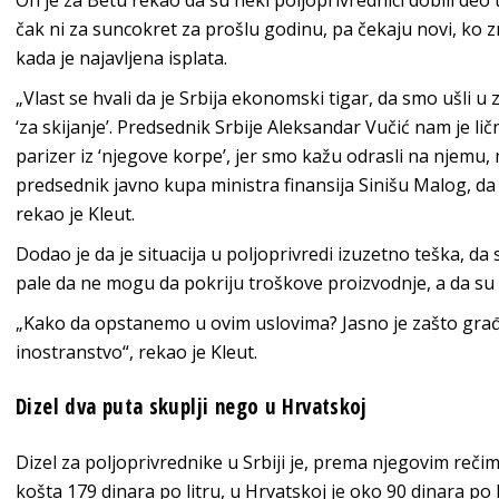
On je za Betu rekao da su neki poljoprivrednici dobili deo ti
čak ni za suncokret za prošlu godinu, pa čekaju novi, ko z
kada je najavljena isplata.
„Vlast se hvali da je Srbija ekonomski tigar, da smo ušli u 
‘za skijanje’. Predsednik Srbije Aleksandar Vučić nam je l
parizer iz ‘njegove korpe’, jer smo kažu odrasli na njem
predsednik javno kupa ministra finansija Sinišu Malog, da
rekao je Kleut.
Dodao je da je situacija u poljoprivredi izuzetno teška, da
pale da ne mogu da pokriju troškove proizvodnje, a da su 
„Kako da opstanemo u ovim uslovima? Jasno je zašto građa
inostranstvo“, rekao je Kleut.
Dizel dva puta skuplji nego u Hrvatskoj
Dizel za poljoprivrednike u Srbiji je, prema njegovim rečim
košta 179 dinara po litru, u Hrvatskoj je oko 90 dinara po 