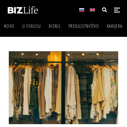
NOVO
U FOKUSU
BIZNIS
PREDUZETNIŠTVO
KARIJERA