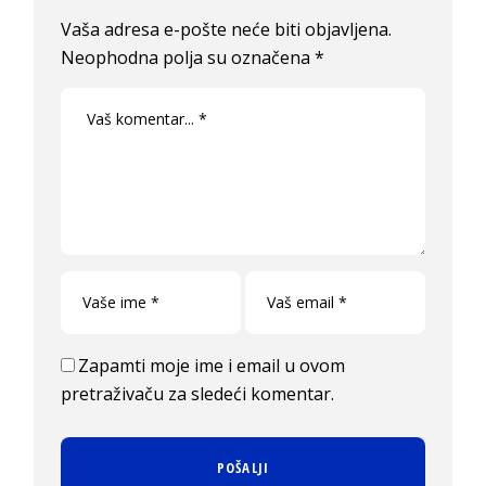
Vaša adresa e-pošte neće biti objavljena.
Neophodna polja su označena
*
Zapamti moje ime i email u ovom
pretraživaču za sledeći komentar.