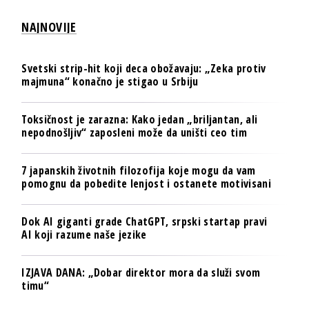
NAJNOVIJE
Svetski strip-hit koji deca obožavaju: „Zeka protiv
majmuna“ konačno je stigao u Srbiju
Toksičnost je zarazna: Kako jedan „briljantan, ali
nepodnošljiv“ zaposleni može da uništi ceo tim
7 japanskih životnih filozofija koje mogu da vam
pomognu da pobedite lenjost i ostanete motivisani
Dok AI giganti grade ChatGPT, srpski startap pravi
AI koji razume naše jezike
IZJAVA DANA: „Dobar direktor mora da služi svom
timu“