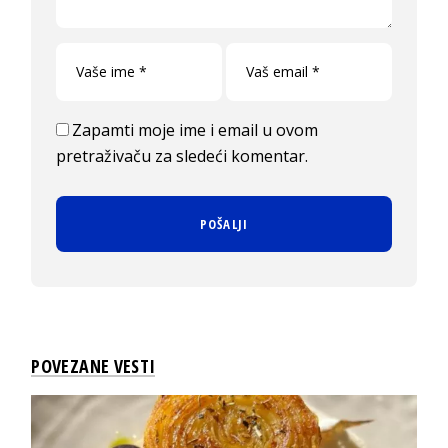
Zapamti moje ime i email u ovom
pretraživaču za sledeći komentar.
POVEZANE VESTI