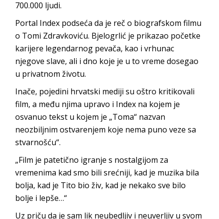
700.000 ljudi.
Portal Index podseća da je reč o biografskom filmu
o Tomi Zdravkoviću. Bjelogrlić je prikazao početke
karijere legendarnog pevača, kao i vrhunac
njegove slave, ali i dno koje je u to vreme dosegao
u privatnom životu.
Inače, pojedini hrvatski mediji su oštro kritikovali
film, a među njima upravo i Index na kojem je
osvanuo tekst u kojem je „Toma“ nazvan
neozbiljnim ostvarenjem koje nema puno veze sa
stvarnošću“.
„Film je patetično igranje s nostalgijom za
vremenima kad smo bili srećniji, kad je muzika bila
bolja, kad je Tito bio živ, kad je nekako sve bilo
bolje i lepše…“
Uz priču da je sam lik neubedljiv i neuverljiv u svom