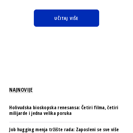
UČITAJ VIŠE
NAJNOVIJE
Holivudska bioskopska renesansa: Četiri filma, četiri
milijarde i jedna velika poruka
Job hugging menja tržište rada: Zaposleni se sve više