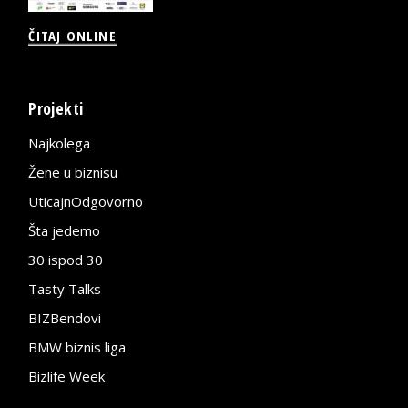
ČITAJ ONLINE
Projekti
Najkolega
Žene u biznisu
UticajnOdgovorno
Šta jedemo
30 ispod 30
Tasty Talks
BIZBendovi
BMW biznis liga
Bizlife Week