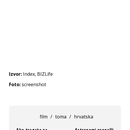
Izvor:
Index, BIZLife
Foto:
screenshot
film
/
toma
/
hrvatska
Ako tragate za
Astronomi pronašli