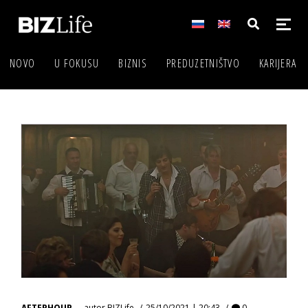
NOVO
U FOKUSU
BIZNIS
PREDUZETNIŠTVO
KARIJERA
AFTERHOUR
autor
BIZLife
25/10/2021 | 20:43
0