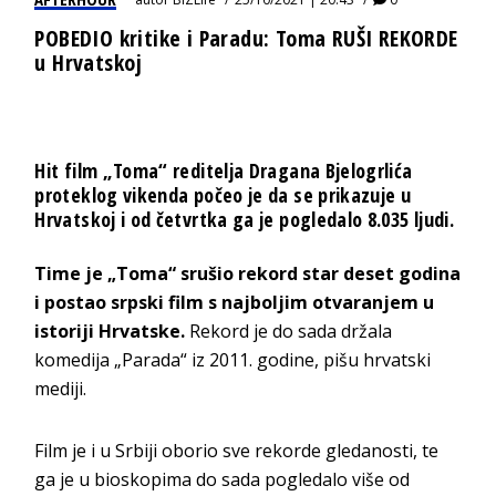
POBEDIO kritike i Paradu: Toma RUŠI REKORDE
u Hrvatskoj
Hit film „Toma“ reditelja Dragana Bjelogrlića
proteklog vikenda počeo je da se prikazuje u
Hrvatskoj i od četvrtka ga je pogledalo 8.035 ljudi.
Time je „Toma“ srušio rekord star deset godina
i postao srpski film s najboljim otvaranjem u
istoriji Hrvatske.
Rekord je do sada držala
komedija „Parada“ iz 2011. godine, pišu hrvatski
mediji.
Film je i u Srbiji oborio sve rekorde gledanosti, te
ga je u bioskopima do sada pogledalo više od