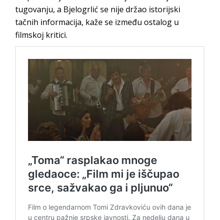
tugovanju, a Bjelogrlić se nije držao istorijski
tačnih informacija, kaže se između ostalog u
filmskoj kritici.