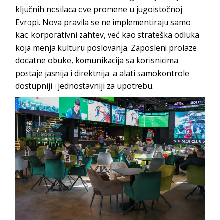
ključnih nosilaca ove promene u jugoistočnoj
Evropi. Nova pravila se ne implementiraju samo
kao korporativni zahtev, već kao strateška odluka
koja menja kulturu poslovanja. Zaposleni prolaze
dodatne obuke, komunikacija sa korisnicima
postaje jasnija i direktnija, a alati samokontrole
dostupniji i jednostavniji za upotrebu.