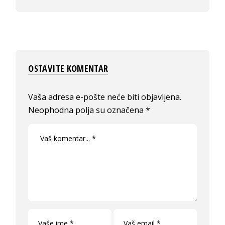
OSTAVITE KOMENTAR
Vaša adresa e-pošte neće biti objavljena.
Neophodna polja su označena
*