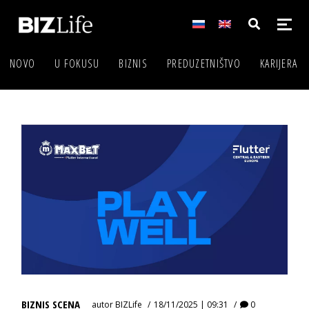
NOVO
U FOKUSU
BIZNIS
PREDUZETNIŠTVO
KARIJERA
BIZNIS SCENA
autor
BIZLife
18/11/2025 | 09:31
0