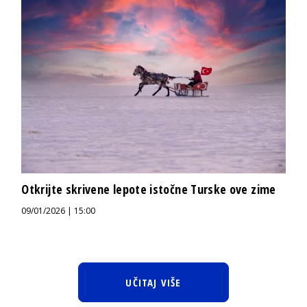
Otkrijte skrivene lepote istočne Turske ove zime
09/01/2026 | 15:00
UČITAJ VIŠE