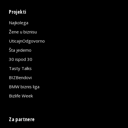
Projekti
Najkolega
Žene u biznisu
UticajnOdgovorno
Šta jedemo
30 ispod 30
Tasty Talks
BIZBendovi
BMW biznis liga
Bizlife Week
Za partnere