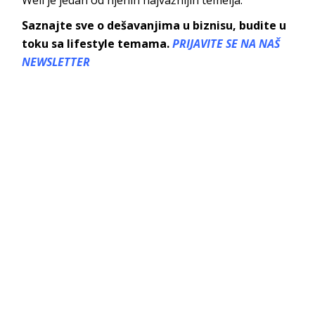
Saznajte sve o dešavanjima u biznisu, budite u
toku sa lifestyle temama.
PRIJAVITE SE NA NAŠ
NEWSLETTER