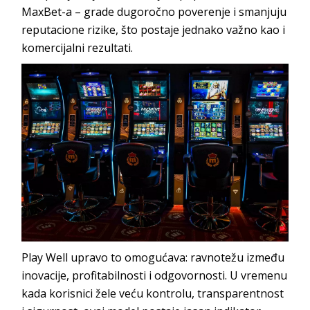
MaxBet-a – grade dugoročno poverenje i smanjuju
reputacione rizike, što postaje jednako važno kao i
komercijalni rezultati.
Play Well upravo to omogućava: ravnotežu između
inovacije, profitabilnosti i odgovornosti. U vremenu
kada korisnici žele veću kontrolu, transparentnost