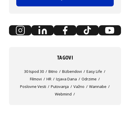
TAGOVI
30 Ispod 30
Bitno
Bizbendovi
Easy Life
Filmovi
HR
Izjava Dana
Odrzime
Poslovne Vesti
Putovanja
Važno
Wannabe
Webmind