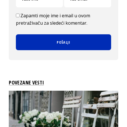
Zapamti moje ime i email u ovom
pretraživaču za sledeći komentar.
POVEZANE VESTI