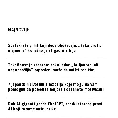
NAJNOVIJE
Svetski strip-hit koji deca obožavaju: „Zeka protiv
majmuna“ konačno je stigao u Srbiju
Toksičnost je zarazna: Kako jedan „briljantan, ali
nepodnošljiv“ zaposleni može da uništi ceo tim
7 japanskih životnih filozofija koje mogu da vam
pomognu da pobedite lenjost i ostanete motivisani
Dok AI giganti grade ChatGPT, srpski startap pravi
AI koji razume naše jezike