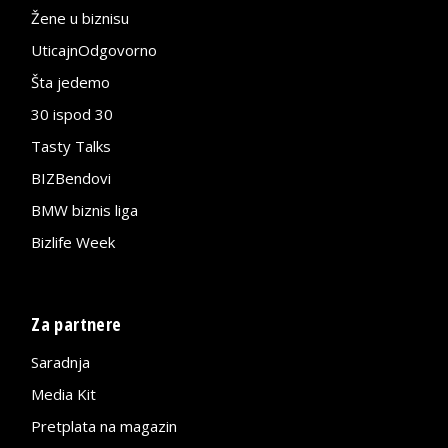
Žene u biznisu
UticajnOdgovorno
Šta jedemo
30 ispod 30
Tasty Talks
BIZBendovi
BMW biznis liga
Bizlife Week
Za partnere
Saradnja
Media Kit
Pretplata na magazin