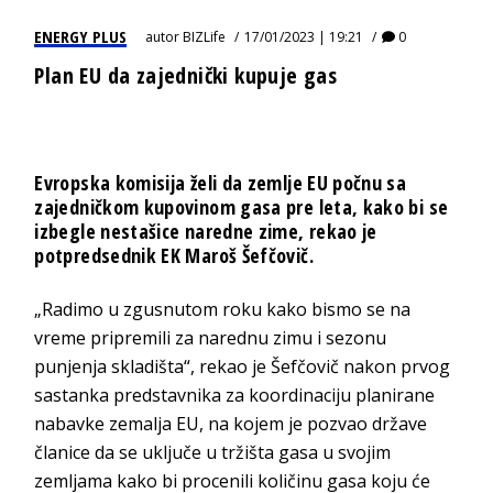
ENERGY PLUS
autor
BIZLife
17/01/2023 | 19:21
0
Plan EU da zajednički kupuje gas
Evropska komisija želi da zemlje EU počnu sa
zajedničkom kupovinom gasa pre leta, kako bi se
izbegle nestašice naredne zime, rekao je
potpredsednik EK Maroš Šefčovič.
„Radimo u zgusnutom roku kako bismo se na
vreme pripremili za narednu zimu i sezonu
punjenja skladišta“, rekao je Šefčovič nakon prvog
sastanka predstavnika za koordinaciju planirane
nabavke zemalja EU, na kojem je pozvao države
članice da se uključe u tržišta gasa u svojim
zemljama kako bi procenili količinu gasa koju će