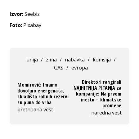
Izvor:
Seebiz
Foto:
Pixabay
unija
/
zima
/
nabavka
/
komsija
/
GAS
/
evropa
Direktori rangirali
Momirović: Imamo
NAJHITNIJA PITANJA za
dovoljno energenata,
kompanije: Na prvom
skladišta robnih rezervi
mestu – klimatske
su puna do vrha
promene
prethodna vest
naredna vest