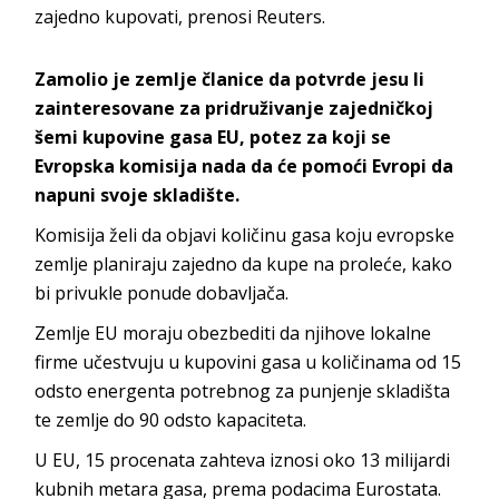
zajedno kupovati, prenosi Reuters.
Zamolio je zemlje članice da potvrde jesu li
zainteresovane za pridruživanje zajedničkoj
šemi kupovine gasa EU, potez za koji se
Evropska komisija nada da će pomoći Evropi da
napuni svoje skladište.
Komisija želi da objavi količinu gasa koju evropske
zemlje planiraju zajedno da kupe na proleće, kako
bi privukle ponude dobavljača.
Zemlje EU moraju obezbediti da njihove lokalne
firme učestvuju u kupovini gasa u količinama od 15
odsto energenta potrebnog za punjenje skladišta
te zemlje do 90 odsto kapaciteta.
U EU, 15 procenata zahteva iznosi oko 13 milijardi
kubnih metara gasa, prema podacima Eurostata.