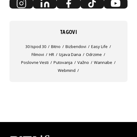
TAGOVI
30 Ispod 30
Bitno
Bizbendovi
Easy Life
Filmovi
HR
Izjava Dana
Odrzime
Poslovne Vesti
Putovanja
Važno
Wannabe
Webmind