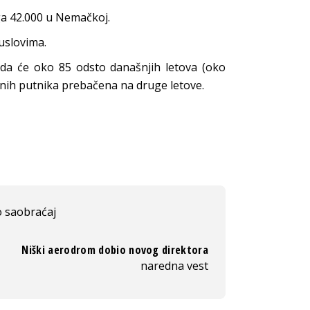
ga 42.000 u Nemačkoj.
uslovima.
 da će oko 85 odsto današnjih letova (oko
đenih putnika prebačena na druge letove.
o saobraćaj
Niški aerodrom dobio novog direktora
naredna vest