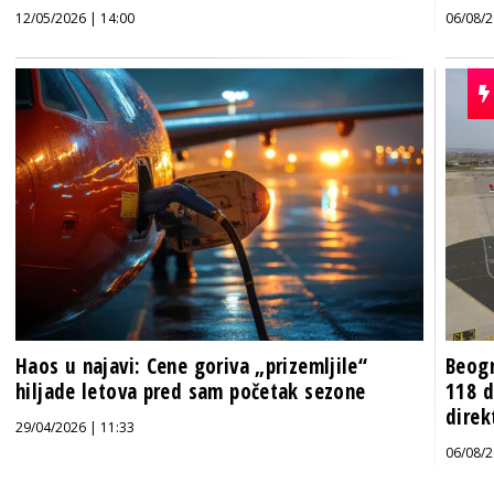
12/05/2026 | 14:00
06/08/2
Haos u najavi: Cene goriva „prizemljile“
Beogr
hiljade letova pred sam početak sezone
118 d
direk
29/04/2026 | 11:33
06/08/2