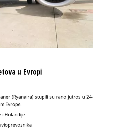
etova u Evropi
ner (Ryanaira) stupili su rano jutros u 24-
om Evrope.
 i Holandije.
g avioprevoznika.