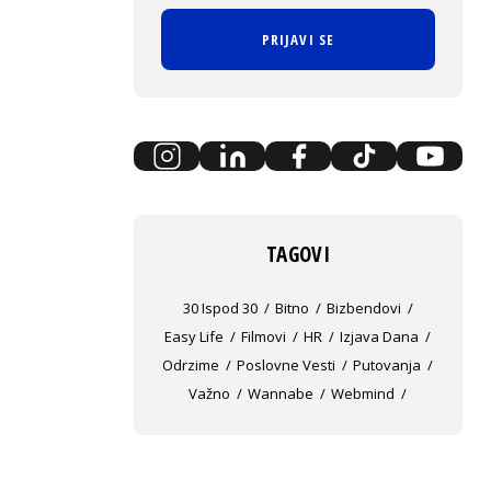
PRIJAVI SE
TAGOVI
30 Ispod 30
Bitno
Bizbendovi
Easy Life
Filmovi
HR
Izjava Dana
Odrzime
Poslovne Vesti
Putovanja
Važno
Wannabe
Webmind