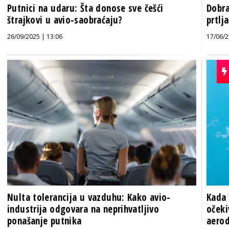
Putnici na udaru: Šta donose sve češći
Dobra
štrajkovi u avio-saobraćaju?
prtlj
26/09/2025 | 13:06
17/06/2
Nulta tolerancija u vazduhu: Kako avio-
Kada 
industrija odgovara na neprihvatljivo
očeki
ponašanje putnika
aerod