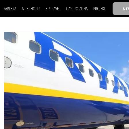
KARIJERA
AFTERHOUR
BIZTRAVEL
GASTRO ZONA
PROJEKTI
NE
POSAO
FILM I SCENA
NAJKOLEGA
LJUDI (HR)
KNJIGE
TASTY TALKS
POSAO
FILM I SCENA
NAJKOLEGA
JE
MOJ UGAO
AUTO SVET
30 ISPOD 30
LJUDI (HR)
KNJIGE
TASTY TALKS
USAVRŠAVANJE
STIL
BACK TO OFFIC
JE
MOJ UGAO
AUTO SVET
30 ISPOD 30
KNOW-HOW
WELLBEING
BIZBENDOVI
USAVRŠAVANJE
STIL
BACK TO OFFIC
BIZKOLEGIJUM
KNOW-HOW
WELLBEING
BIZBENDOVI
BMW BIZNIS LIG
BIZKOLEGIJUM
BIZLIFE WEEK
BMW BIZNIS LIG
IZJAVA GODINE
BIZLIFE WEEK
IZJAVA GODINE