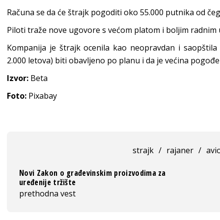
Računa se da će štrajk pogoditi oko 55.000 putnika od če
Piloti traže nove ugovore s većom platom i boljim radnim 
Kompanija je štrajk ocenila kao neopravdan i saopštila
2.000 letova) biti obavljeno po planu i da je većina pogo
Izvor:
Beta
Foto:
Pixabay
strajk
/
rajaner
/
avi
Novi Zakon o grаđevinskim proizvodimа za
uređenije tržište
prethodna vest