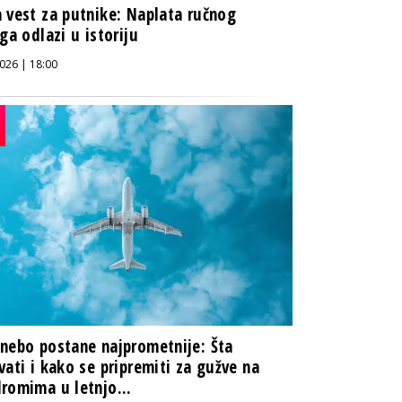
 vest za putnike: Naplata ručnog
aga odlazi u istoriju
026 | 18:00
nebo postane najprometnije: Šta
vati i kako se pripremiti za gužve na
romima u letnjo...