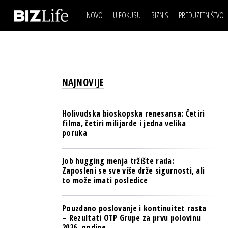
NOVO
U FOKUSU
BIZNIS
PREDUZETNIŠTVO
IZJAVA DANA
BIZNIS SCENA
VIDEO
REAL ESTATE
IZJAVA DANA
BIZNIS SCENA
BREND I KOMUNIKACI
VIDEO
REAL ESTATE
ESG & ENERGY
NAJNOVIJE
BREND I KOMUNIKACI
BANKE
ESG & ENERGY
OSIGURANJE
Holivudska bioskopska renesansa: Četiri
BANKE
filma, četiri milijarde i jedna velika
TECH I AI
poruka
OSIGURANJE
BIZNIS & SPORT
TECH I AI
Job hugging menja tržište rada:
PULS REGIONA
Zaposleni se sve više drže sigurnosti, ali
BIZNIS & SPORT
to može imati posledice
NOVO NA RAFU
PULS REGIONA
Pouzdano poslovanje i kontinuitet rasta
NOVO NA RAFU
– Rezultati OTP Grupe za prvu polovinu
2026. godine