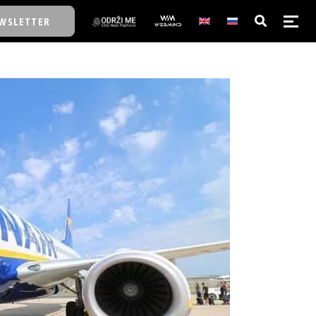
WSLETTER
E/SCHOOL
E/SCHOOL
A
A