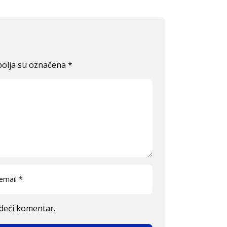
olja su označena
*
edeći komentar.