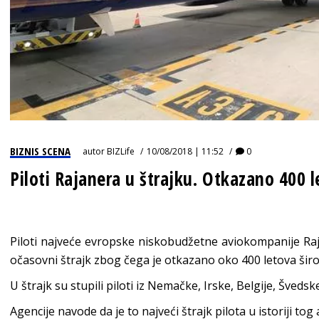
BIZNIS SCENA
autor
BIZLife
10/08/2018 | 11:52
0
Piloti Rajanera u štrajku. Otkazano 400 l
Piloti najveće evropske niskobudžetne aviokompanije Raja
očasovni štrajk zbog čega je otkazano oko 400 letova šir
U štrajk su stupili piloti iz Nemačke, Irske, Belgije, Švedske
Agencije navode da je to najveći štrajk pilota u istoriji to