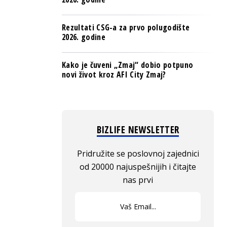
Rezultati CSG-a za prvo polugodište
2026. godine
Kako je čuveni „Zmaj“ dobio potpuno
novi život kroz AFI City Zmaj?
BIZLIFE NEWSLETTER
Pridružite se poslovnoj zajednici
od 20000 najuspešnijih i čitajte
nas prvi