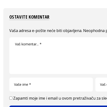
OSTAVITE KOMENTAR
Vaša adresa e-pošte neće biti objavljena.
Neophodna p
Zapamti moje ime i email u ovom pretraživaču za sl