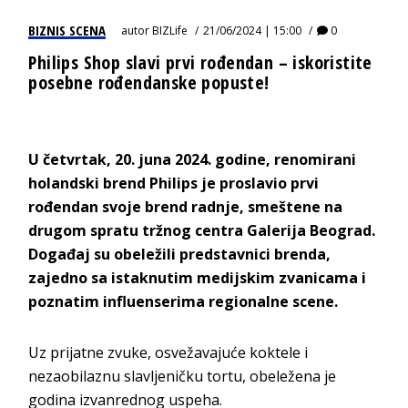
BIZNIS SCENA
autor
BIZLife
21/06/2024 | 15:00
0
Philips Shop slavi prvi rođendan – iskoristite
posebne rođendanske popuste!
U četvrtak, 20. juna 2024. godine, renomirani
holandski brend Philips je proslavio prvi
rođendan svoje brend radnje, smeštene na
drugom spratu tržnog centra Galerija Beograd.
Događaj su obeležili predstavnici brenda,
zajedno sa istaknutim medijskim zvanicama i
poznatim influenserima regionalne scene.
Uz prijatne zvuke, osvežavajuće koktele i
nezaobilaznu slavljeničku tortu, obeležena je
godina izvanrednog uspeha.