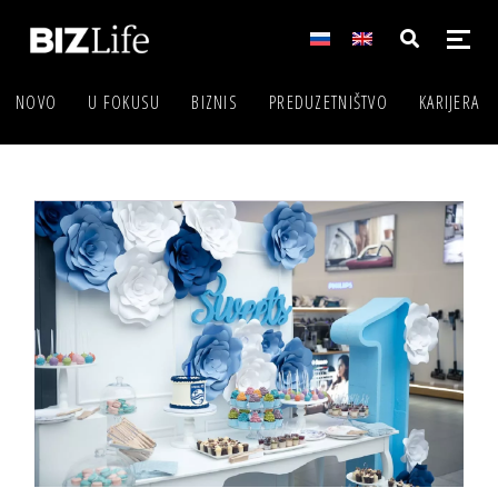
NOVO
U FOKUSU
BIZNIS
PREDUZETNIŠTVO
KARIJERA