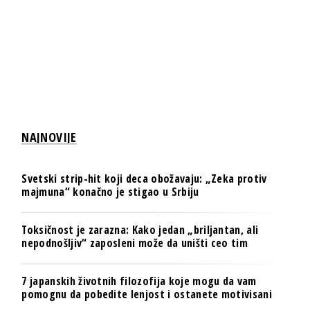
NAJNOVIJE
Svetski strip-hit koji deca obožavaju: „Zeka protiv
majmuna“ konačno je stigao u Srbiju
Toksičnost je zarazna: Kako jedan „briljantan, ali
nepodnošljiv“ zaposleni može da uništi ceo tim
7 japanskih životnih filozofija koje mogu da vam
pomognu da pobedite lenjost i ostanete motivisani