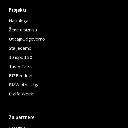
Projekti
Najkolega
Žene u biznisu
UticajnOdgovorno
Šta jedemo
30 ispod 30
Tasty Talks
BIZBendovi
BMW biznis liga
Bizlife Week
Za partnere