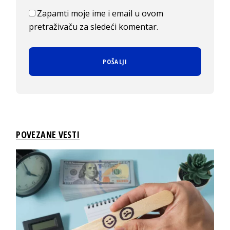
Zapamti moje ime i email u ovom
pretraživaču za sledeći komentar.
POVEZANE VESTI