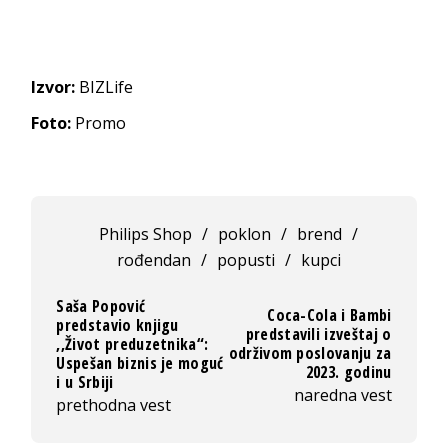
Izvor:
BIZLife
Foto:
Promo
Philips Shop
/
poklon
/
brend
/
rođendan
/
popusti
/
kupci
Saša Popović
Coca-Cola i Bambi
predstavio knjigu
predstavili izveštaj o
,,Život preduzetnika“:
održivom poslovanju za
Uspešan biznis je moguć
2023. godinu
i u Srbiji
naredna vest
prethodna vest