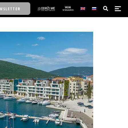
WSLETTER
E/SCHOOL
E/SCHOOL
A
A