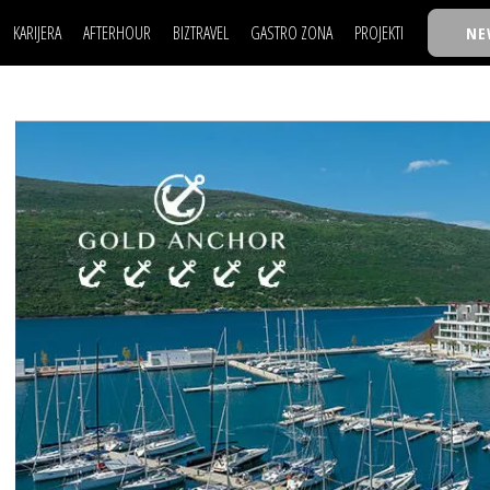
KARIJERA
AFTERHOUR
BIZTRAVEL
GASTRO ZONA
PROJEKTI
NE
POSAO
FILM I SCENA
NAJKOLEGA
LJUDI (HR)
KNJIGE
TASTY TALKS
POSAO
FILM I SCENA
NAJKOLEGA
JE
MOJ UGAO
AUTO SVET
30 ISPOD 30
LJUDI (HR)
KNJIGE
TASTY TALKS
USAVRŠAVANJE
STIL
BACK TO OFFIC
JE
MOJ UGAO
AUTO SVET
30 ISPOD 30
KNOW-HOW
WELLBEING
BIZBENDOVI
USAVRŠAVANJE
STIL
BACK TO OFFIC
BIZKOLEGIJUM
KNOW-HOW
WELLBEING
BIZBENDOVI
BMW BIZNIS LIG
BIZKOLEGIJUM
BIZLIFE WEEK
BMW BIZNIS LIG
IZJAVA GODINE
BIZLIFE WEEK
IZJAVA GODINE