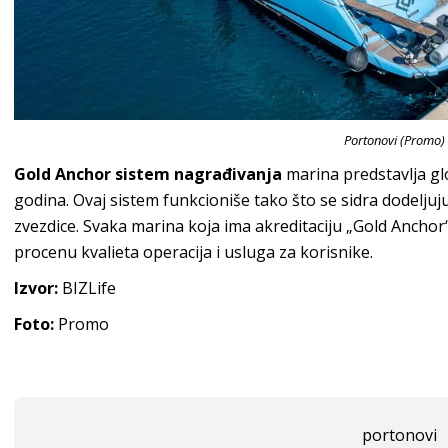
Portonovi (Promo)
Gold Anchor sistem nagrađivanja
marina predstavlja glo
godina. Ovaj sistem funkcioniše tako što se sidra dodeljuju
zvezdice. Svaka marina koja ima akreditaciju „Gold Anchor
procenu kvalieta operacija i usluga za korisnike.
Izvor:
BIZLife
Foto:
Promo
portonovi