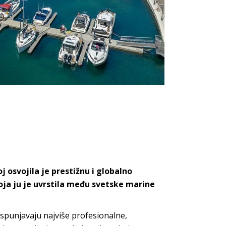
 osvojila je prestižnu i globalno
oja ju je uvrstila među svetske marine
ispunjavaju najviše profesionalne,