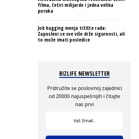
filma, četiri milijarde i jedna velika
poruka
Job hugging menja tržište rada:
Zaposleni se sve više drže sigurnosti, ali
to može imati posledice
BIZLIFE NEWSLETTER
Pridružite se poslovnoj zajednici
od 20000 najuspešnijih i čitajte
nas prvi