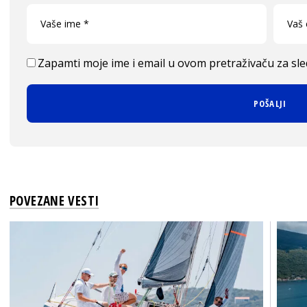
Zapamti moje ime i email u ovom pretraživaču za sl
POVEZANE VESTI