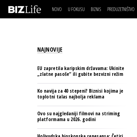
NOVO
U FOKUSU
BIZNIS
PREDUZETNIŠTVO
IZJAVA DANA
BIZNIS SCENA
VIDEO
REAL ESTATE
IZJAVA DANA
BIZNIS SCENA
BREND I KOMUNIKACI
VIDEO
REAL ESTATE
ESG & ENERGY
NAJNOVIJE
BREND I KOMUNIKACI
BANKE
ESG & ENERGY
OSIGURANJE
EU zapretila karipskim državama: Ukinite
BANKE
„zlatne pasoše“ ili gubite bezvizni režim
TECH I AI
OSIGURANJE
BIZNIS & SPORT
Ko navija za 40 stepeni? Biznisi kojima je
TECH I AI
toplotni talas najbolja reklama
PULS REGIONA
BIZNIS & SPORT
NOVO NA RAFU
Ovo su najgledaniji filmovi na striming
PULS REGIONA
platformama u 2026. godini
NOVO NA RAFU
Holivudska bioskopska renesansa: Četiri