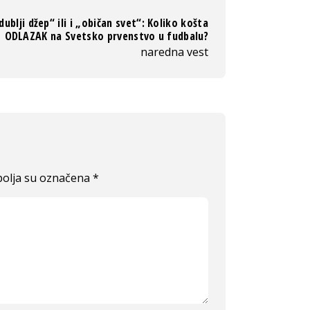
dublji džep“ ili i „običan svet“: Koliko košta
ODLAZAK na Svetsko prvenstvo u fudbalu?
naredna vest
olja su označena
*