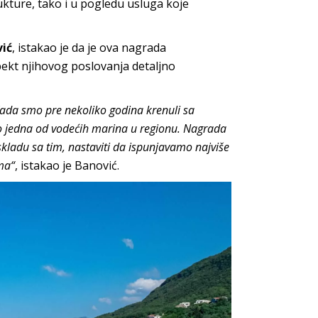
kture, tako i u pogledu usluga koje
vić
, istakao je da je ova nagrada
ekt njihovog poslovanja detaljno
Kada smo pre nekoliko godina krenuli sa
o jedna od vodećih marina u regionu. Nagrada
skladu sa tim, nastaviti da ispunjavamo najviše
ma“
, istakao je Banović.