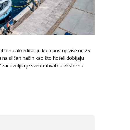
balnu akreditaciju koja postoji više od 25
 na sličan način kao što hoteli dobijaju
“ zadovoljila je sveobuhvatnu eksternu