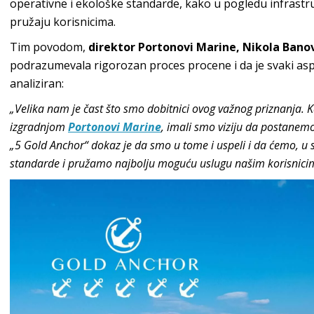
operativne i ekološke standarde, kako u pogledu infrastru
pružaju korisnicima.
Tim povodom,
direktor Portonovi Marine, Nikola Bano
podrazumevala rigorozan proces procene i da je svaki asp
analiziran:
„Velika nam je čast što smo dobitnici ovog važnog priznanja. 
izgradnjom
Portonovi Marine
, imali smo viziju da postanem
„5 Gold Anchor“ dokaz je da smo u tome i uspeli i da ćemo, u 
standarde i pružamo najbolju moguću uslugu našim korisnici