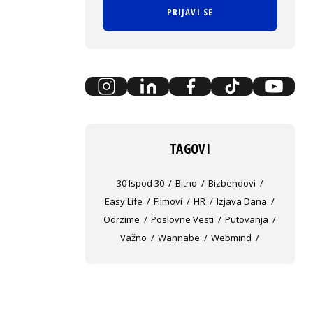
PRIJAVI SE
TAGOVI
30 Ispod 30
Bitno
Bizbendovi
Easy Life
Filmovi
HR
Izjava Dana
Odrzime
Poslovne Vesti
Putovanja
Važno
Wannabe
Webmind