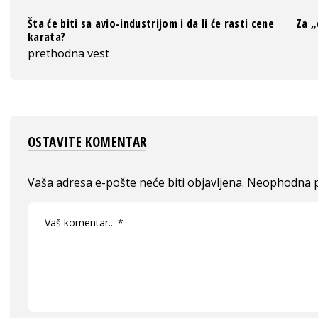
Šta će biti sa avio-industrijom i da li će rasti cene
Za „
karata?
prethodna vest
OSTAVITE KOMENTAR
Vaša adresa e-pošte neće biti objavljena.
Neophodna p