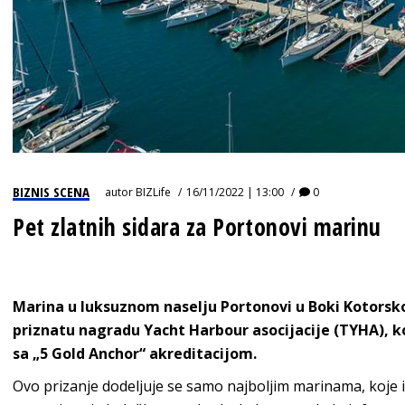
BIZNIS SCENA
autor
BIZLife
16/11/2022 | 13:00
0
Pet zlatnih sidara za Portonovi marinu
Marina u luksuznom naselju Portonovi u Boki Kotorskoj
priznatu nagradu Yacht Harbour asocijacije (TYHA), k
sa „5 Gold Anchor“ akreditacijom.
Ovo prizanje dodeljuje se samo najboljim marinama, koje 