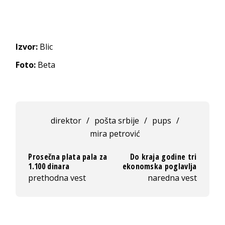
Izvor:
Blic
Foto:
Beta
direktor
/
pošta srbije
/
pups
/
mira petrović
Prosečna plata pala za
Do kraja godine tri
1.100 dinara
ekonomska poglavlja
prethodna vest
naredna vest