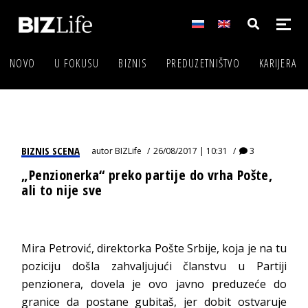
NOVO
U FOKUSU
BIZNIS
PREDUZETNIŠTVO
KARIJERA
BIZNIS SCENA
autor
BIZLife
26/08/2017 | 10:31
3
„Penzionerka“ preko partije do vrha Pošte,
ali to nije sve
Mira Petrović, direktorka Pošte Srbije, koja je na tu
poziciju došla zahvaljujući članstvu u Partiji
penzionera, dovela je ovo javno preduzeće do
granice da postane gubitaš, jer dobit ostvaruje