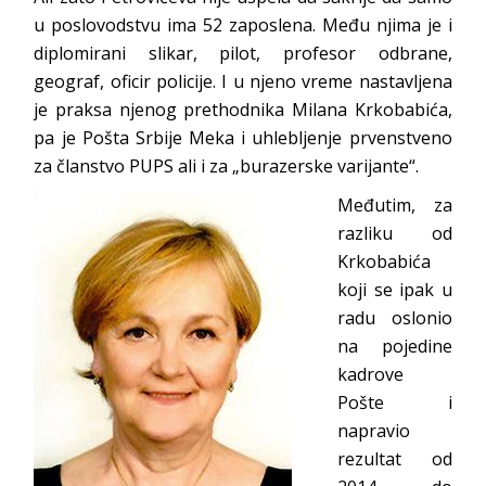
u poslovodstvu ima 52 zaposlena. Među njima je i
diplomirani slikar, pilot, profesor odbrane,
geograf, oficir policije. I u njeno vreme nastavljena
je praksa njenog prethodnika Milana Krkobabića,
pa je Pošta Srbije Meka i uhlebljenje prvenstveno
za članstvo PUPS ali i za „burazerske varijante“.
Međutim, za
razliku od
Krkobabića
koji se ipak u
radu oslonio
na pojedine
kadrove
Pošte i
napravio
rezultat od