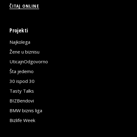
ČITAJ ONLINE
Projekti
Najkolega
Žene u biznisu
UticajnOdgovorno
Šta jedemo
30 ispod 30
Tasty Talks
BIZBendovi
BMW biznis liga
Bizlife Week