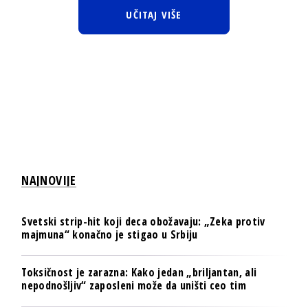
UČITAJ VIŠE
NAJNOVIJE
Svetski strip-hit koji deca obožavaju: „Zeka protiv
majmuna“ konačno je stigao u Srbiju
Toksičnost je zarazna: Kako jedan „briljantan, ali
nepodnošljiv“ zaposleni može da uništi ceo tim