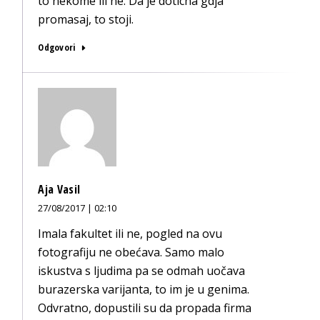
to nekome ili ne. Da je doticna gdja
promasaj, to stoji.
Odgovori
Aja Vasil
27/08/2017 | 02:10
Imala fakultet ili ne, pogled na ovu
fotografiju ne obećava. Samo malo
iskustva s ljudima pa se odmah uočava
burazerska varijanta, to im je u genima.
Odvratno, dopustili su da propada firma