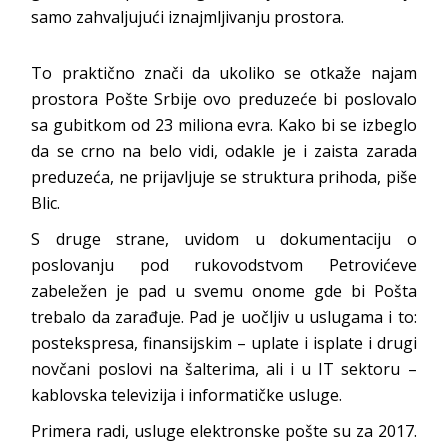
samo zahvaljujući iznajmljivanju prostora.
To praktično znači da ukoliko se otkaže najam
prostora Pošte Srbije ovo preduzeće bi poslovalo
sa gubitkom od 23 miliona evra. Kako bi se izbeglo
da se crno na belo vidi, odakle je i zaista zarada
preduzeća, ne prijavljuje se struktura prihoda, piše
Blic.
S druge strane, uvidom u dokumentaciju o
poslovanju pod rukovodstvom Petrovićeve
zabeležen je pad u svemu onome gde bi Pošta
trebalo da zarađuje. Pad je uočljiv u uslugama i to:
postekspresa, finansijskim – uplate i isplate i drugi
novčani poslovi na šalterima, ali i u IT sektoru –
kablovska televizija i informatičke usluge.
Primera radi, usluge elektronske pošte su za 2017.