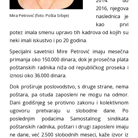
2014. do
2016, njegova
Mira Petrović (foto: Pošta Srbije)
naslednica je
kao prvi
potez imala smenu upravo tih kadrova od kojih su
neki imali iskustvo i po 20 godina.
Specijalni savetnici Mire Petrović imaju mesečna
primanja oko 150.000 dinara, dok je prosečna plata
poštanskih radnika niža od republičkog proseka i
iznosi oko 36.000 dinara.
Dok proširuje poslovodstvo, s druge strane, nema
poštara, pa otuda zaposleni ne mogu na odmor.
Dani godišnjeg se protivno zakonu i kolektivnom
ugovoru pretvaraju u slobodne dane. Po
poslednjim podacima Samostalnog sindikata
poštanskih radnika, poštari i drugi zaposleni imaju
ne dane, već 2.500 slobodnih meseci, kaže izvor iz