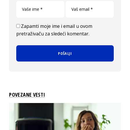
Zapamti moje ime i email u ovom
pretraživaču za sledeći komentar.
POVEZANE VESTI