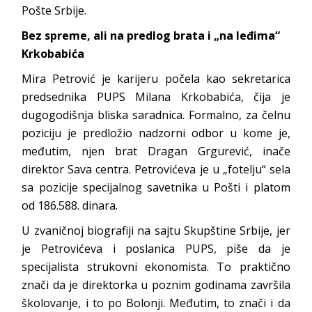
Pošte Srbije.
Bez spreme, ali na predlog brata i „na leđima“
Krkobabića
Mira Petrović je karijeru počela kao sekretarica
predsednika PUPS Milana Krkobabića, čija je
dugogodišnja bliska saradnica. Formalno, za čelnu
poziciju je predložio nadzorni odbor u kome je,
međutim, njen brat Dragan Grgurević, inače
direktor Sava centra. Petrovićeva je u „fotelju“ sela
sa pozicije specijalnog savetnika u Pošti i platom
od 186.588. dinara.
U zvaničnoj biografiji na sajtu Skupštine Srbije, jer
je Petrovićeva i poslanica PUPS, piše da je
specijalista strukovni ekonomista. To praktično
znači da je direktorka u poznim godinama završila
školovanje, i to po Bolonji. Međutim, to znači i da