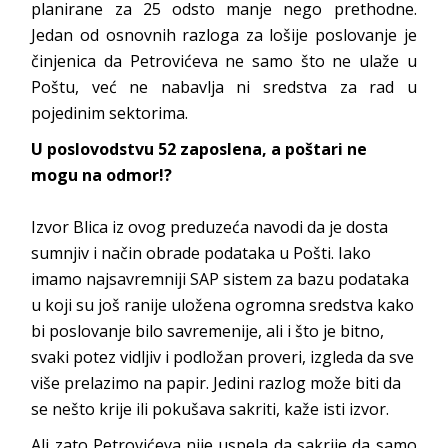
planirane za 25 odsto manje nego prethodne.
Jedan od osnovnih razloga za lošije poslovanje je
činjenica da Petrovićeva ne samo što ne ulaže u
Poštu, već ne nabavlja ni sredstva za rad u
pojedinim sektorima.
U poslovodstvu 52 zaposlena, a poštari ne
mogu na odmor!?
Izvor Blica iz ovog preduzeća navodi da je dosta
sumnjiv i način obrade podataka u Pošti. Iako
imamo najsavremniji SAP sistem za bazu podataka
u koji su još ranije uložena ogromna sredstva kako
bi poslovanje bilo savremenije, ali i što je bitno,
svaki potez vidljiv i podložan proveri, izgleda da sve
više prelazimo na papir. Jedini razlog može biti da
se nešto krije ili pokušava sakriti, kaže isti izvor.
Ali zato Petrovićeva nije uspela da sakrije da samo