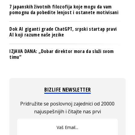
7 japanskih životnih filozofija koje mogu da vam
pomognu da pobedite lenjost i ostanete motivisani
Dok AI giganti grade ChatGPT, srpski startap pravi
AI koji razume naše jezike
IZJAVA DANA: „Dobar direktor mora da služi svom
timu“
BIZLIFE NEWSLETTER
Pridružite se poslovnoj zajednici od 20000
najuspešnijih i čitajte nas prvi