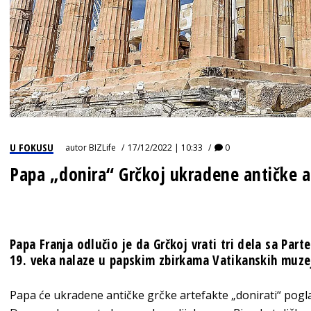
U FOKUSU
autor
BIZLife
17/12/2022 | 10:33
0
Papa „donira“ Grčkoj ukradene antičke a
Papa Franja odlučio je da Grčkoj vrati tri dela sa Par
19. veka nalaze u papskim zbirkama Vatikanskih muze
Papa će ukradene antičke grčke artefakte „donirati“ pog