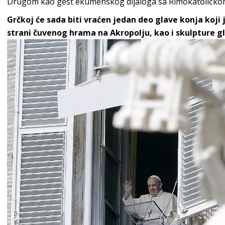
Drugom kao gest ekumenskog dijaloga sa Rimokatoličkom 
Grčkoj će sada biti vraćen jedan deo glave konja koji
strani čuvenog hrama na Akropolju, kao i skulpture 