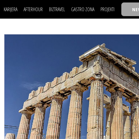
KARIJERA
AFTERHOUR
BIZTRAVEL
GASTRO ZONA
PROJEKTI
NE
POSAO
FILM I SCENA
NAJKOLEGA
LJUDI (HR)
KNJIGE
TASTY TALKS
POSAO
FILM I SCENA
NAJKOLEGA
JE
MOJ UGAO
AUTO SVET
30 ISPOD 30
LJUDI (HR)
KNJIGE
TASTY TALKS
USAVRŠAVANJE
STIL
BACK TO OFFIC
JE
MOJ UGAO
AUTO SVET
30 ISPOD 30
KNOW-HOW
WELLBEING
BIZBENDOVI
USAVRŠAVANJE
STIL
BACK TO OFFIC
BIZKOLEGIJUM
KNOW-HOW
WELLBEING
BIZBENDOVI
BMW BIZNIS LIG
BIZKOLEGIJUM
BIZLIFE WEEK
BMW BIZNIS LIG
IZJAVA GODINE
BIZLIFE WEEK
IZJAVA GODINE