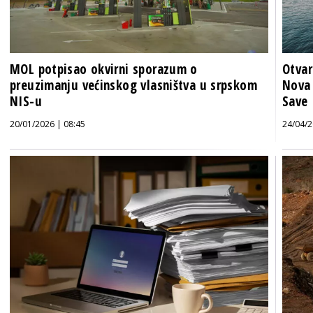
MOL potpisao okvirni sporazum o
Otvar
preuzimanju većinskog vlasništva u srpskom
Nova 
NIS-u
Save
20/01/2026 | 08:45
24/04/2