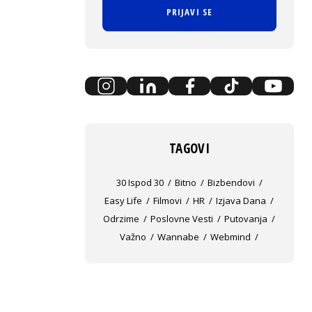
PRIJAVI SE
TAGOVI
30 Ispod 30
Bitno
Bizbendovi
Easy Life
Filmovi
HR
Izjava Dana
Odrzime
Poslovne Vesti
Putovanja
Važno
Wannabe
Webmind