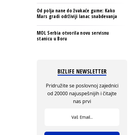
Od polja nane do žvakaće gume: Kako
Mars gradi održiviji lanac snabdevanja
MOL Serbia otvorila novu servisnu
stanicu u Boru
BIZLIFE NEWSLETTER
Pridružite se poslovnoj zajednici
od 20000 najuspešnijih i čitajte
nas prvi