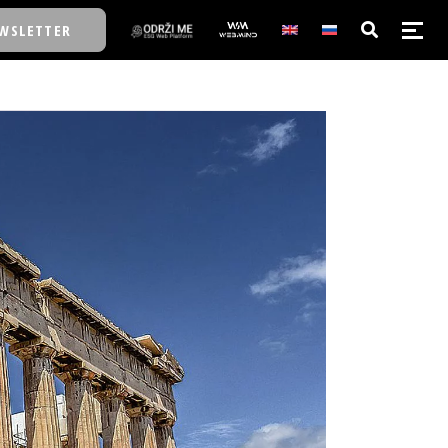
WSLETTER
E/SCHOOL
E/SCHOOL
A
A