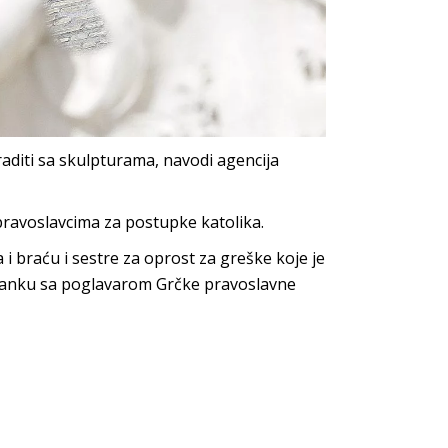
raditi sa skulpturama, navodi agencija
pravoslavcima za postupke katolika.
i braću i sestre za oprost za greške koje je
stanku sa poglavarom Grčke pravoslavne