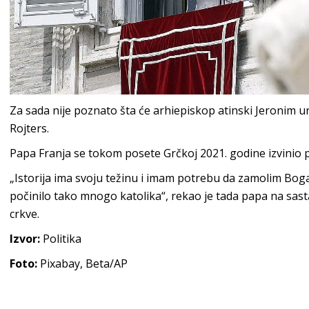
Za sada nije poznato šta će arhiepiskop atinski Jeronim u
Rojters.
Papa Franja se tokom posete Grčkoj 2021. godine izvinio 
„Istorija ima svoju težinu i imam potrebu da zamolim Boga 
počinilo tako mnogo katolika“, rekao je tada papa na sa
crkve.
Izvor:
Politika
Foto:
Pixabay, Beta/AP