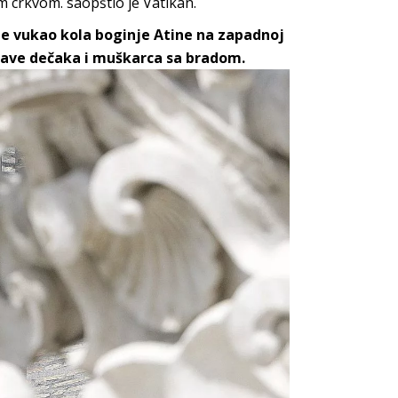
crkvom. saopštio je Vatikan.
 je vukao kola boginje Atine na zapadnoj
glave dečaka i muškarca sa bradom.