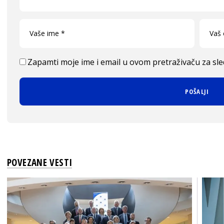
Zapamti moje ime i email u ovom pretraživaču za sl
POVEZANE VESTI