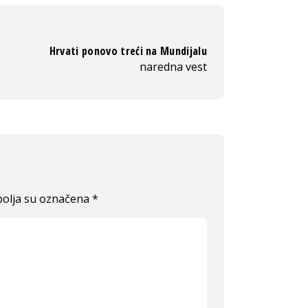
Hrvati ponovo treći na Mundijalu
naredna vest
olja su označena
*