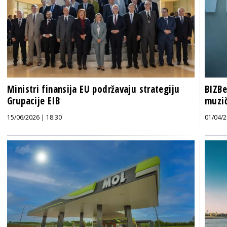
Ministri finansija EU podržavaju strategiju
BIZBe
Grupacije EIB
muzič
15/06/2026 | 18:30
01/04/2