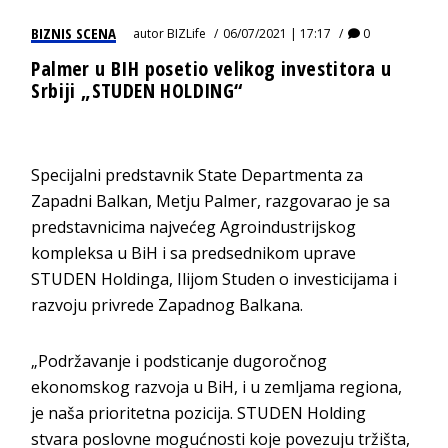
BIZNIS SCENA
autor
BIZLife
06/07/2021 | 17:17
0
Palmer u BIH posetio velikog investitora u
Srbiji „STUDEN HOLDING“
Specijalni predstavnik State Departmenta za
Zapadni Balkan, Metju Palmer, razgovarao je sa
predstavnicima najvećeg Agroindustrijskog
kompleksa u BiH i sa predsednikom uprave
STUDEN Holdinga, Ilijom Studen o investicijama i
razvoju privrede Zapadnog Balkana.
„Podržavanje i podsticanje dugoročnog
ekonomskog razvoja u BiH, i u zemljama regiona,
je naša prioritetna pozicija. STUDEN Holding
stvara poslovne mogućnosti koje povezuju tržišta,