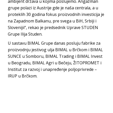
ambijent država u kojima poslujemo. Angažman
grupe polazi iz Austrije gde je naša centrala, a u
proteklih 30 godina fokus proizvodnih investicija je
na Zapadnom Balkanu, pre svega u BiH, Srbiji i
Slovenijii“, rekao je predsednik Uprave STUDEN
Grupe Ilija Studen.
U sastavu BIMAL Grupe danas posluju fabrike za
proizvodnju jestivog ulja BIMAL u Brčkom i BIMAL
SUNCE u Somboru, BIMAL Trading i BIMAL Invest
u Beogradu, BIMAL Agri u Bečeju, ŽITOPROMET i
Institut za razvoj i unapređenje poljoprivrede –
IRUP u Brčkom.