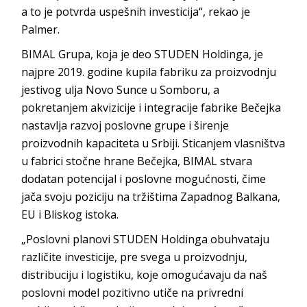
a to je potvrda uspešnih investicija“, rekao je
Palmer.
BIMAL Grupa, koja je deo STUDEN Holdinga, je
najpre 2019. godine kupila fabriku za proizvodnju
jestivog ulja Novo Sunce u Somboru, a
pokretanjem akvizicije i integracije fabrike Bečejka
nastavlja razvoj poslovne grupe i širenje
proizvodnih kapaciteta u Srbiji. Sticanjem vlasništva
u fabrici stočne hrane Bečejka, BIMAL stvara
dodatan potencijal i poslovne mogućnosti, čime
jača svoju poziciju na tržištima Zapadnog Balkana,
EU i Bliskog istoka.
„Poslovni planovi STUDEN Holdinga obuhvataju
različite investicije, pre svega u proizvodnju,
distribuciju i logistiku, koje omogućavaju da naš
poslovni model pozitivno utiče na privredni