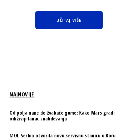
UČITAJ VIŠE
NAJNOVIJE
Od polja nane do žvakaće gume: Kako Mars gradi
održiviji lanac snabdevanja
MOL Serbia otvorila novu servisnu stanicu u Boru