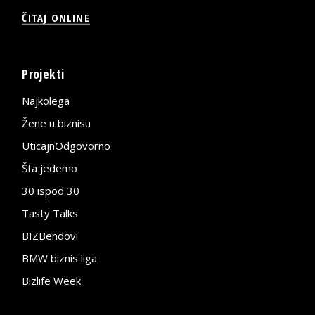
ČITAJ ONLINE
Projekti
Najkolega
Žene u biznisu
UticajnOdgovorno
Šta jedemo
30 ispod 30
Tasty Talks
BIZBendovi
BMW biznis liga
Bizlife Week