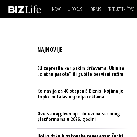
NOVO
U FOKUSU
BIZNIS
PREDUZETNIŠTVO
IZJAVA DANA
BIZNIS SCENA
VIDEO
REAL ESTATE
IZJAVA DANA
BIZNIS SCENA
BREND I KOMUNIKACI
VIDEO
REAL ESTATE
ESG & ENERGY
NAJNOVIJE
BREND I KOMUNIKACI
BANKE
ESG & ENERGY
OSIGURANJE
EU zapretila karipskim državama: Ukinite
BANKE
„zlatne pasoše“ ili gubite bezvizni režim
TECH I AI
OSIGURANJE
BIZNIS & SPORT
Ko navija za 40 stepeni? Biznisi kojima je
TECH I AI
toplotni talas najbolja reklama
PULS REGIONA
BIZNIS & SPORT
NOVO NA RAFU
Ovo su najgledaniji filmovi na striming
PULS REGIONA
platformama u 2026. godini
NOVO NA RAFU
Holivudska bioskopska renesansa: Četiri