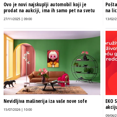
Ovo je novi najskuplji automobil koji je
Pošta
prodat na aukciji, ima ih samo pet na svetu
na lic
27/11/2025 | 09:00
13/02/2
Nevidljiva mašinerija iza vaše nove sofe
EKO S
akcij
15/07/2026 | 10:00
09/06/2