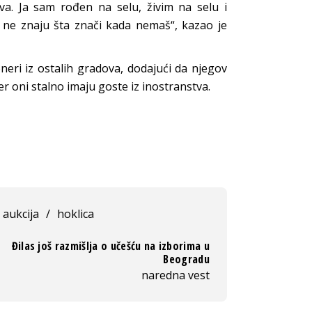
va. Ja sam rođen na selu, živim na selu i
 i ne znaju šta znači kada nemaš“, kazao je
neri iz ostalih gradova, dodajući da njegov
er oni stalno imaju goste iz inostranstva.
aukcija
/
hoklica
Đilas još razmišlja o učešću na izborima u
Beogradu
naredna vest