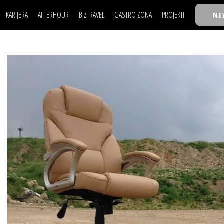
KARIJERA
AFTERHOUR
BIZTRAVEL
GASTRO ZONA
PROJEKTI
NE
POSAO
FILM I SCENA
NAJKOLEGA
LJUDI (HR)
KNJIGE
TASTY TALKS
POSAO
FILM I SCENA
NAJKOLEGA
JE
MOJ UGAO
AUTO SVET
30 ISPOD 30
LJUDI (HR)
KNJIGE
TASTY TALKS
USAVRŠAVANJE
STIL
BACK TO OFFIC
JE
MOJ UGAO
AUTO SVET
30 ISPOD 30
KNOW-HOW
WELLBEING
BIZBENDOVI
USAVRŠAVANJE
STIL
BACK TO OFFIC
BIZKOLEGIJUM
KNOW-HOW
WELLBEING
BIZBENDOVI
BMW BIZNIS LIG
BIZKOLEGIJUM
BIZLIFE WEEK
BMW BIZNIS LIG
IZJAVA GODINE
BIZLIFE WEEK
IZJAVA GODINE