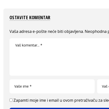
OSTAVITE KOMENTAR
Vaša adresa e-pošte neće biti objavljena.
Neophodna p
Zapamti moje ime i email u ovom pretraživaču za sl