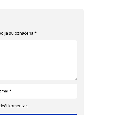
olja su označena
*
edeći komentar.