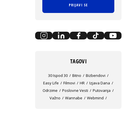
PRIJAVI SE
TAGOVI
30 Ispod 30
Bitno
Bizbendovi
Easy Life
Filmovi
HR
Izjava Dana
Odrzime
Poslovne Vesti
Putovanja
Važno
Wannabe
Webmind