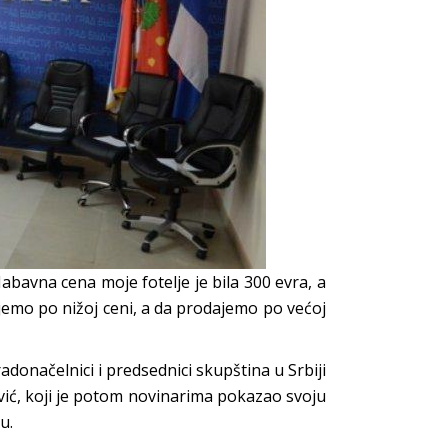
abavna cena moje fotelje je bila 300 evra, a
jemo po nižoj ceni, a da prodajemo po većoj
donačelnici i predsednici skupština u Srbiji
ović, koji je potom novinarima pokazao svoju
u.