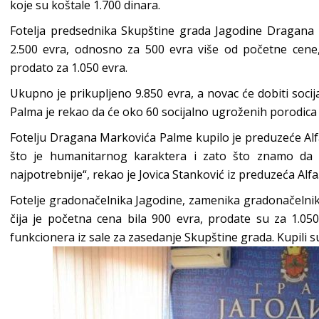
koje su koštale 1.700 dinara.
Fotelja predsednika Skupštine grada Jagodine Dragana M
2.500 evra, odnosno za 500 evra više od početne cene,
prodato za 1.050 evra.
Ukupno je prikupljeno 9.850 evra, a novac će dobiti socij
Palma je rekao da će oko 60 socijalno ugroženih porodica 
Fotelju Dragana Markovića Palme kupilo je preduzeće Alfa
što je humanitarnog karaktera i zato što znamo da ć
najpotrebnije“, rekao je Jovica Stanković iz preduzeća Alfa
Fotelje gradonačelnika Jagodine, zamenika gradonačelni
čija je početna cena bila 900 evra, prodate su za 1.050 
funkcionera iz sale za zasedanje Skupštine grada. Kupili su 