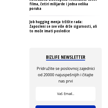
filma, četiri milijarde i jedna velika
poruka
Job hugging menja tržište rada:
Zaposleni se sve više drže sigurnosti, ali
to može imati posledice
BIZLIFE NEWSLETTER
Pridružite se poslovnoj zajednici
od 20000 najuspešnijih i čitajte
nas prvi