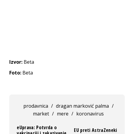
Izvor:
Beta
Foto:
Beta
prodavnica
/
dragan marković palma
/
market
/
mere
/
koronavirus
eUprava: Potvrda o
EU preti AstraZeneki
vakcinaciji i zakazivanje