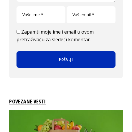
Zapamti moje ime i email u ovom
pretraživaču za sledeći komentar.
POVEZANE VESTI