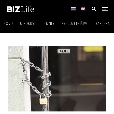
NOVO
U FOKUSU
BIZNIS
PREDUZETNIŠTVO
KARIJERA