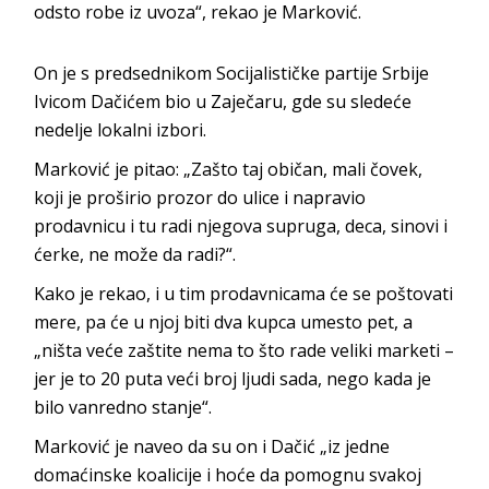
odsto robe iz uvoza“, rekao je Marković.
On je s predsednikom Socijalističke partije Srbije
Ivicom Dačićem bio u Zaječaru, gde su sledeće
nedelje lokalni izbori.
Marković je pitao: „Zašto taj običan, mali čovek,
koji je proširio prozor do ulice i napravio
prodavnicu i tu radi njegova supruga, deca, sinovi i
ćerke, ne može da radi?“.
Kako je rekao, i u tim prodavnicama će se poštovati
mere, pa će u njoj biti dva kupca umesto pet, a
„ništa veće zaštite nema to što rade veliki marketi –
jer je to 20 puta veći broj ljudi sada, nego kada je
bilo vanredno stanje“.
Marković je naveo da su on i Dačić „iz jedne
domaćinske koalicije i hoće da pomognu svakoj