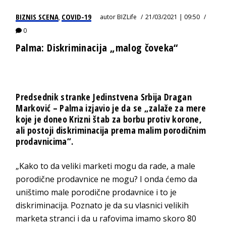
BIZNIS SCENA
COVID-19
autor
BIZLife
21/03/2021 | 09:50
,
0
Palma: Diskriminacija „malog čoveka“
Predsednik stranke Jedinstvena Srbija Dragan
Marković – Palma izjavio je da se „zalaže za mere
koje je doneo Krizni štab za borbu protiv korone,
ali postoji diskriminacija prema malim porodičnim
prodavnicima“.
„Kako to da veliki marketi mogu da rade, a male
porodične prodavnice ne mogu? I onda ćemo da
uništimo male porodične prodavnice i to je
diskriminacija. Poznato je da su vlasnici velikih
marketa stranci i da u rafovima imamo skoro 80