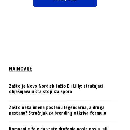
NAJNOVIJE
Zašto je Novo Nordisk tužio Eli Lilly: stručnjaci
objašnjavaju šta stoji iza spora
Zašto neka imena postanu legendarna, a druga
nestanu? Stručnjak za brending otkriva formulu
Kompanije žele da vrate druženje posle posla, ali