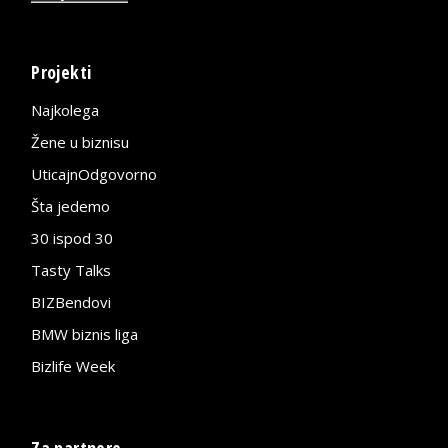
Projekti
Najkolega
Žene u biznisu
UticajnOdgovorno
Šta jedemo
30 ispod 30
Tasty Talks
BIZBendovi
BMW biznis liga
Bizlife Week