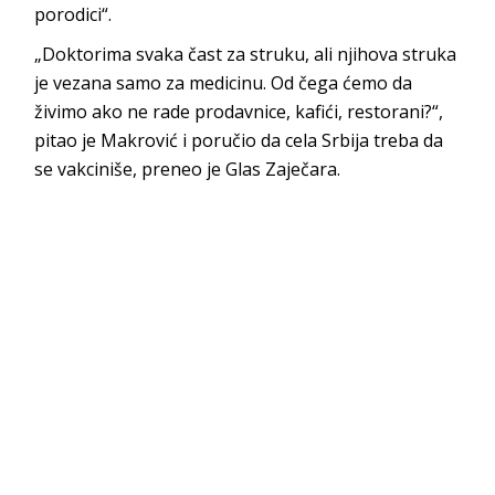
porodici“.
„Doktorima svaka čast za struku, ali njihova struka
je vezana samo za medicinu. Od čega ćemo da
živimo ako ne rade prodavnice, kafići, restorani?“,
pitao je Makrović i poručio da cela Srbija treba da
se vakciniše, preneo je Glas Zaječara.