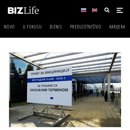
NOVO
U FOKUSU
BIZNIS
PREDUZETNIŠTVO
KARIJERA