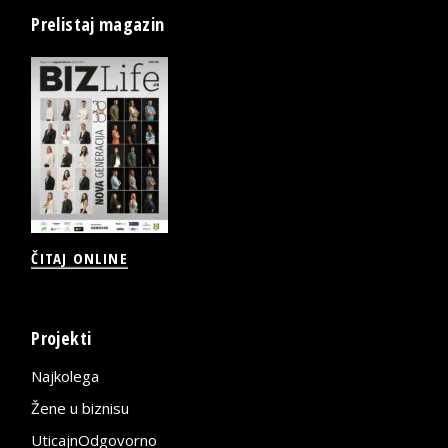
Prelistaj magazin
ČITAJ ONLINE
Projekti
Najkolega
Žene u biznisu
UticajnOdgovorno