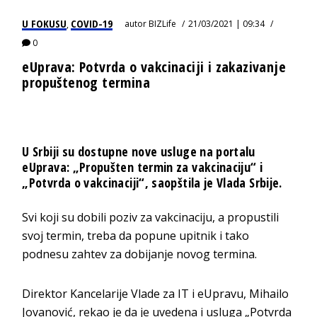
U FOKUSU
COVID-19
autor
BIZLife
21/03/2021 | 09:34
,
0
eUprava: Potvrda o vakcinaciji i zakazivanje
propuštenog termina
U Srbiji su dostupne nove usluge na portalu
eUprava: „Propušten termin za vakcinaciju“ i
„Potvrda o vakcinaciji“, saopštila je Vlada Srbije.
Svi koji su dobili poziv za vakcinaciju, a propustili
svoj termin, treba da popune upitnik i tako
podnesu zahtev za dobijanje novog termina.
Direktor Kancelarije Vlade za IT i eUpravu, Mihailo
Jovanović, rekao je da je uvedena i usluga „Potvrda