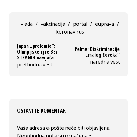
vlada
/
vakcinacija
/
portal
/
euprava
/
koronavirus
Japan „prelomio“:
Palma: Diskriminacija
Olimpijske igre BEZ
„malog čoveka“
STRANIH navijača
naredna vest
prethodna vest
OSTAVITE KOMENTAR
Vaša adresa e-pošte neće biti objavljena.
Neophodna polja su označena
*