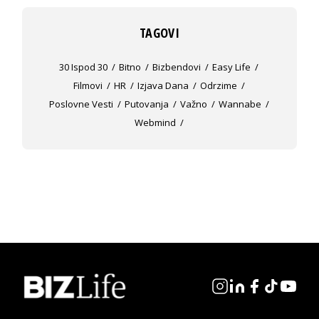
TAGOVI
30 Ispod 30
Bitno
Bizbendovi
Easy Life
Filmovi
HR
Izjava Dana
Odrzime
Poslovne Vesti
Putovanja
Važno
Wannabe
Webmind