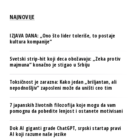
NAJNOVIJE
IZJAVA DANA: „Ono što lider toleriše, to postaje
kultura kompanije“
Svetski strip-hit koji deca obožavaju: „Zeka protiv
majmuna“ konačno je stigao u Srbiju
Toksičnost je zarazna: Kako jedan „briljantan, ali
nepodnošljiv“ zaposleni može da uništi ceo tim
7 japanskih životnih filozofija koje mogu da vam
pomognu da pobedite lenjost i ostanete motivisani
Dok AI giganti grade ChatGPT, srpski startap pravi
AI koji razume naše jezike