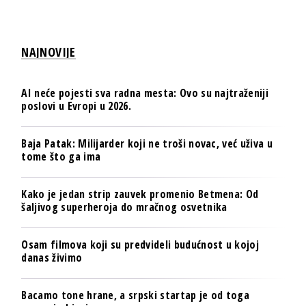
NAJNOVIJE
AI neće pojesti sva radna mesta: Ovo su najtraženiji
poslovi u Evropi u 2026.
Baja Patak: Milijarder koji ne troši novac, već uživa u
tome što ga ima
Kako je jedan strip zauvek promenio Betmena: Od
šaljivog superheroja do mračnog osvetnika
Osam filmova koji su predvideli budućnost u kojoj
danas živimo
Bacamo tone hrane, a srpski startap je od toga