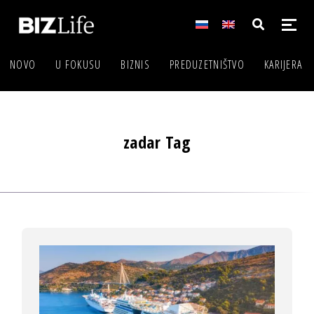
NOVO
U FOKUSU
BIZNIS
PREDUZETNIŠTVO
KARIJERA
zadar Tag