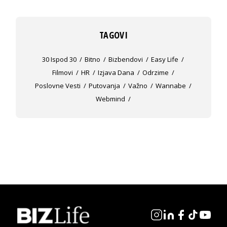
TAGOVI
30 Ispod 30
Bitno
Bizbendovi
Easy Life
Filmovi
HR
Izjava Dana
Odrzime
Poslovne Vesti
Putovanja
Važno
Wannabe
Webmind