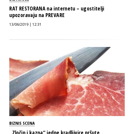
RAT RESTORANA na internetu – ugostitelji
upozoravaju na PREVARE
13/06/2019 | 12:31
BIZNIS SCENA
„Zločin i kazna“ jedne kradljivice pršute