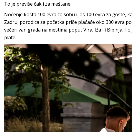
To je previše čak i za meštane.
Noćenje košta 100 evra za sobu i još 100 evra za goste, k
Zadru, porodica sa početka priče plaćaće oko 300 evra po
večeri van grada na mestima poput Vira, Iža ili Bibinja. T
plate.