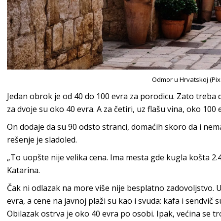
Odmor u Hrvatskoj (Pi
Jedan obrok je od 40 do 100 evra za porodicu. Zato treba d
za dvoje su oko 40 evra. A za četiri, uz flašu vina, oko 100
On dodaje da su 90 odsto stranci, domaćih skoro da i nema
rešenje je sladoled.
„To uopšte nije velika cena. Ima mesta gde kugla košta 2.
Katarina.
Čak ni odlazak na more više nije besplatno zadovoljstvo. 
evra, a cene na javnoj plaži su kao i svuda: kafa i sendvič s
Obilazak ostrva je oko 40 evra po osobi. Ipak, većina se t