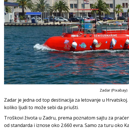
Zadar (Pixabay)
Zadar je jedna od top destinacija za letovanje u Hrvatskoj. 
koliko ljudi to može sebi da priušti.
Troškovi života u Zadru, prema poznatom sajtu za praćen
od standarda i iznose oko 2.660 evra. Samo za turu oko Kale