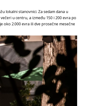
ažu lokalni stanovnici. Za sedam dana u
 večeri u centru, a između 150 i 200 evra po
o je oko 2.000 evra ili dve prosečne mesečne