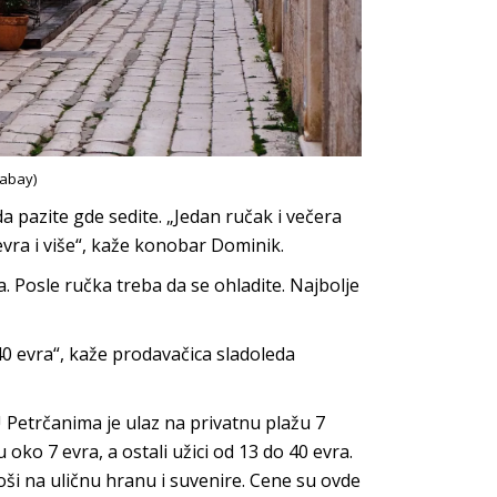
xabay)
a pazite gde sedite. „Jedan ručak i večera
 evra i više“, kaže konobar Dominik.
. Posle ručka treba da se ohladite. Najbolje
40 evra“, kaže prodavačica sladoleda
U Petrčanima je ulaz na privatnu plažu 7
u oko 7 evra, a ostali užici od 13 do 40 evra.
roši na uličnu hranu i suvenire. Cene su ovde