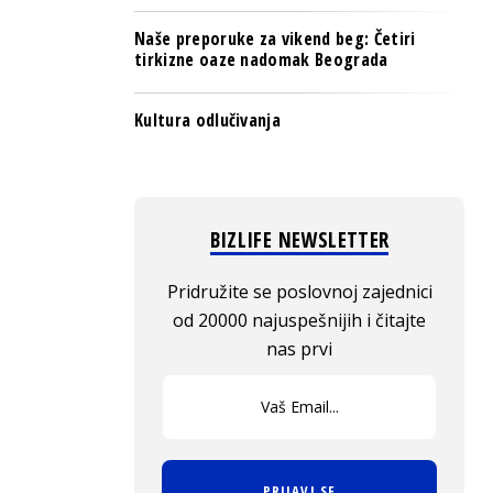
Naše preporuke za vikend beg: Četiri
tirkizne oaze nadomak Beograda
Kultura odlučivanja
BIZLIFE NEWSLETTER
Pridružite se poslovnoj zajednici
od 20000 najuspešnijih i čitajte
nas prvi
PRIJAVI SE