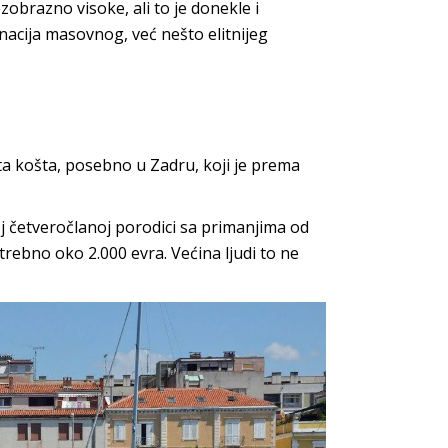
bezobrazno visoke, ali to je donekle i
nacija masovnog, već nešto elitnijeg
sta košta, posebno u Zadru, koji je prema
 četveročlanoj porodici sa primanjima od
ebno oko 2.000 evra. Većina ljudi to ne