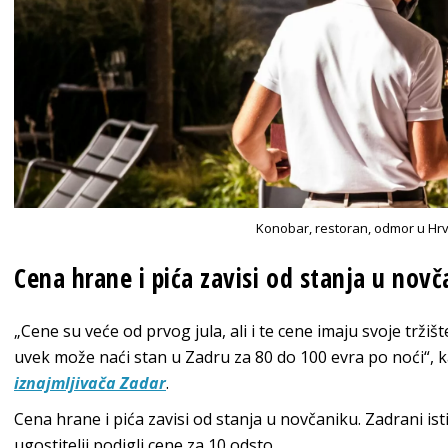
Konobar, restoran, odmor u Hrva
Cena hrane i pića zavisi od stanja u nov
„Cene su veće od prvog jula, ali i te cene imaju svoje trži
uvek može naći stan u Zadru za 80 do 100 evra po noći“,
iznajmljivača Zadar
.
Cena hrane i pića zavisi od stanja u novčaniku. Zadrani is
ugostitelji podigli cene za 10 odsto.