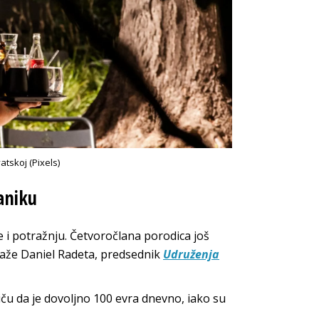
tskoj (Pixels)
čaniku
šte i potražnju. Četvoročlana porodica još
 kaže Daniel Radeta, predsednik
Udruženja
tiču da je dovoljno 100 evra dnevno, iako su