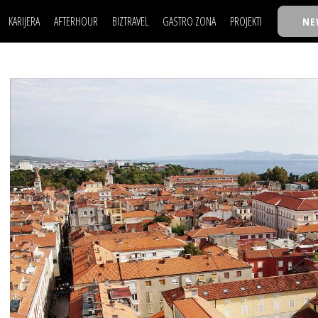
KARIJERA
AFTERHOUR
BIZTRAVEL
GASTRO ZONA
PROJEKTI
NE
POSAO
FILM I SCENA
NAJKOLEGA
LJUDI (HR)
KNJIGE
TASTY TALKS
POSAO
FILM I SCENA
NAJKOLEGA
JE
MOJ UGAO
AUTO SVET
30 ISPOD 30
LJUDI (HR)
KNJIGE
TASTY TALKS
USAVRŠAVANJE
STIL
BACK TO OFFICE/SCHOOL
JE
MOJ UGAO
AUTO SVET
30 ISPOD 30
KNOW-HOW
WELLBEING
BIZBENDOVI
USAVRŠAVANJE
STIL
BACK TO OFFICE/SCHOOL
BIZKOLEGIJUM
KNOW-HOW
WELLBEING
BIZBENDOVI
BMW BIZNIS LIGA
BIZKOLEGIJUM
BIZLIFE WEEK
BMW BIZNIS LIGA
IZJAVA GODINE
BIZLIFE WEEK
IZJAVA GODINE