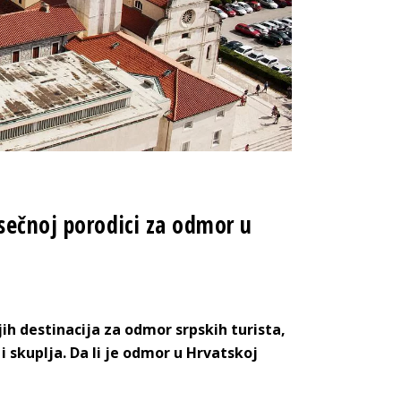
sečnoj porodici za odmor u
h destinacija za odmor srpskih turista,
 skuplja. Da li je odmor u Hrvatskoj