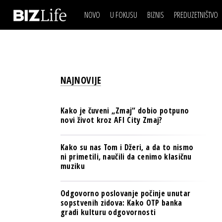
NOVO
U FOKUSU
BIZNIS
PREDUZETNIŠTVO
IZJAVA DANA
BIZNIS SCENA
VIDEO
REAL ESTATE
IZJAVA DANA
BIZNIS SCENA
BREND I KOMUNIKACI
VIDEO
REAL ESTATE
ESG & ENERGY
NAJNOVIJE
BREND I KOMUNIKACI
BANKE
ESG & ENERGY
OSIGURANJE
Kako je čuveni „Zmaj“ dobio potpuno
BANKE
novi život kroz AFI City Zmaj?
TECH I AI
OSIGURANJE
BIZNIS & SPORT
Kako su nas Tom i Džeri, a da to nismo
TECH I AI
ni primetili, naučili da cenimo klasičnu
PULS REGIONA
muziku
BIZNIS & SPORT
NOVO NA RAFU
PULS REGIONA
Odgovorno poslovanje počinje unutar
sopstvenih zidova: Kako OTP banka
NOVO NA RAFU
gradi kulturu odgovornosti