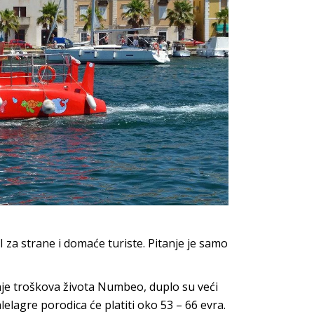
I za strane i domaće turiste. Pitanje je samo
je troškova života Numbeo, duplo su veći
lagre porodica će platiti oko 53 – 66 evra.