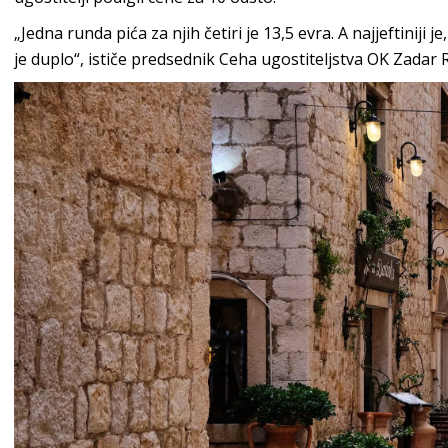
„Jedna runda pića za njih četiri je 13,5 evra. A najjeftiniji je
je duplo“, ističe predsednik Ceha ugostiteljstva OK Zadar 