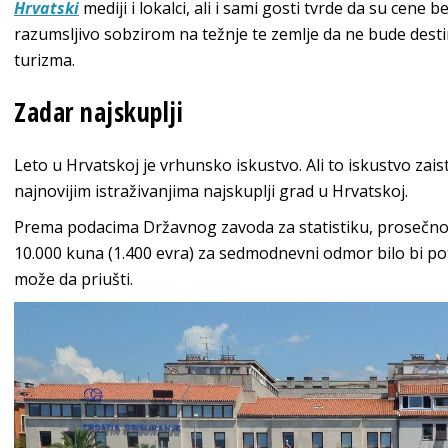
Hrvatski
mediji i lokalci, ali i sami gosti tvrde da su cene 
razumsljivo sobzirom na težnje te zemlje da ne bude desti
turizma.
Zadar najskuplji
Leto u Hrvatskoj je vrhunsko iskustvo. Ali to iskustvo zai
najnovijim istraživanjima najskuplji grad u Hrvatskoj.
Prema podacima Državnog zavoda za statistiku, prosečnoj
10.000 kuna (1.400 evra) za sedmodnevni odmor bilo bi potr
može da priušti.