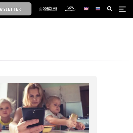
WSLETTER
E/SCHOOL
E/SCHOOL
A
A