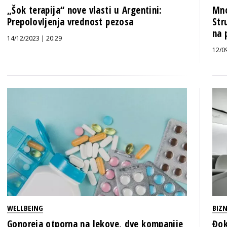
„Šok terapija“ nove vlasti u Argentini:
Mno
Prepolovljenja vrednost pezosa
Str
na 
14/12/2023 | 20:29
12/0
WELLBEING
BIZN
Gonoreja otporna na lekove, dve kompanije
Đok