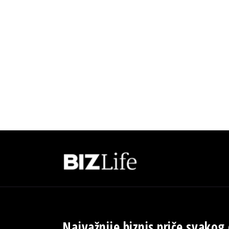
Najvažnije biznis priče svakog