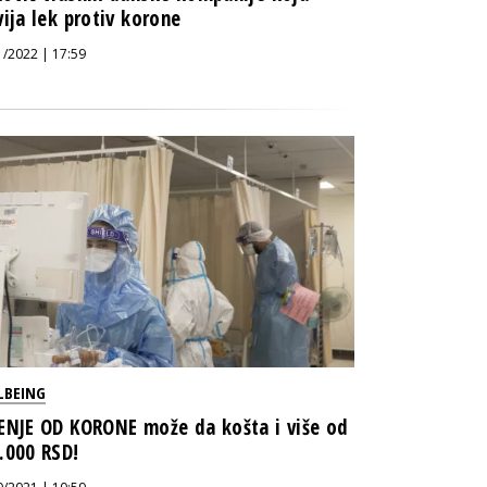
vija lek protiv korone
1/2022 | 17:59
LBEING
ENJE OD KORONE može da košta i više od
.000 RSD!