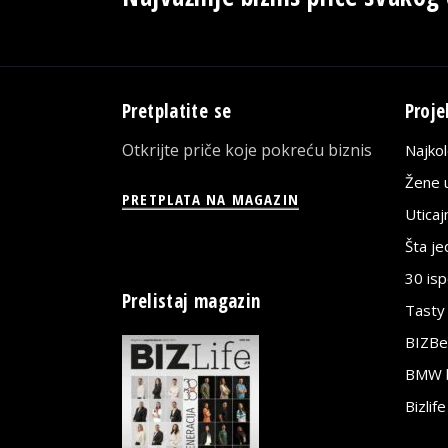
Pretplatite se
Proje
Otkrijte priče koje pokreću biznis
Najko
Žene u
PRETPLATA NA MAGAZIN
Utica
Šta j
30 is
Prelistaj magazin
Tasty
BIZBe
BMW bi
Bizlif