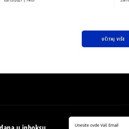
03/12/2021 | 14:07
29/1
UČITAJ VIŠE
 dana u inboksu