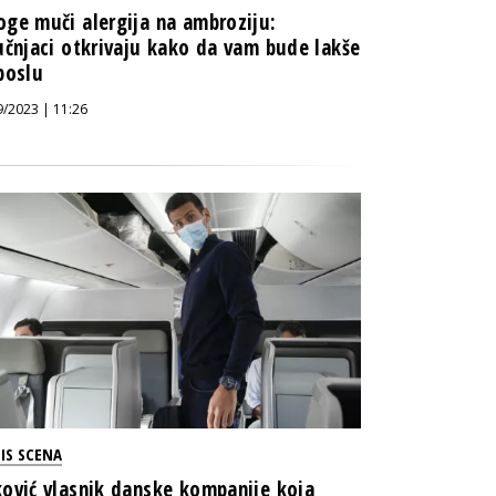
ge muči alergija na ambroziju:
učnjaci otkrivaju kako da vam bude lakše
poslu
9/2023 | 11:26
IS SCENA
ović vlasnik danske kompanije koja