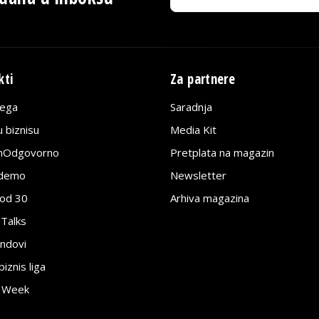
kti
Za partnere
lega
Saradnja
 biznisu
Media Kit
jnOdgovorno
Pretplata na magazin
edemo
Newsletter
pod 30
Arhiva magazina
 Talks
ndovi
znis liga
e Week