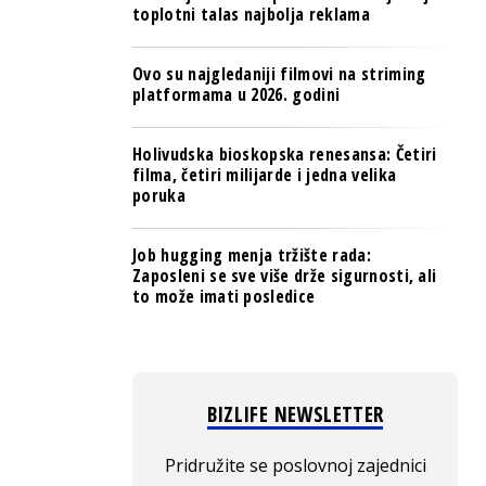
toplotni talas najbolja reklama
Ovo su najgledaniji filmovi na striming
platformama u 2026. godini
Holivudska bioskopska renesansa: Četiri
filma, četiri milijarde i jedna velika
poruka
Job hugging menja tržište rada:
Zaposleni se sve više drže sigurnosti, ali
to može imati posledice
BIZLIFE NEWSLETTER
Pridružite se poslovnoj zajednici