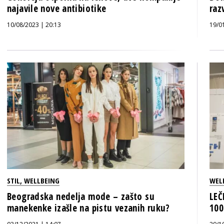
najavile nove antibiotike
raz
10/08/2023 | 20:13
19/0
STIL
,
WELLBEING
WEL
Beogradska nedelja mode – zašto su
LEČ
manekenke izašle na pistu vezanih ruku?
100