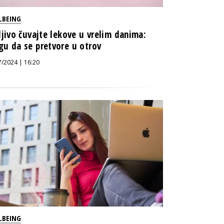
LBEING
ljivo čuvajte lekove u vrelim danima:
u da se pretvore u otrov
7/2024 | 16:20
LBEING