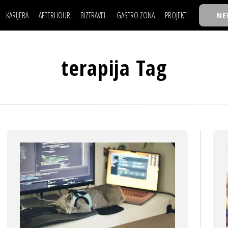
KARIJERA
AFTERHOUR
BIZTRAVEL
GASTRO ZONA
PROJEKTI
NE
POSAO
FILM I SCENA
NAJKOLEGA
LJUDI (HR)
KNJIGE
TASTY TALKS
POSAO
FILM I SCENA
NAJKOLEGA
JE
MOJ UGAO
AUTO SVET
30 ISPOD 30
terapija Tag
LJUDI (HR)
KNJIGE
TASTY TALKS
USAVRŠAVANJE
STIL
BACK TO OFFIC
JE
MOJ UGAO
AUTO SVET
30 ISPOD 30
KNOW-HOW
WELLBEING
BIZBENDOVI
USAVRŠAVANJE
STIL
BACK TO OFFIC
BIZKOLEGIJUM
KNOW-HOW
WELLBEING
BIZBENDOVI
BMW BIZNIS LIG
BIZKOLEGIJUM
BIZLIFE WEEK
BMW BIZNIS LIG
IZJAVA GODINE
BIZLIFE WEEK
IZJAVA GODINE