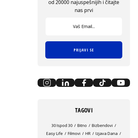
od 20000 najuspešnijih i čitajte
nas prvi
PRIJAVI SE
TAGOVI
30 Ispod 30
Bitno
Bizbendovi
Easy Life
Filmovi
HR
Izjava Dana