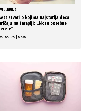
WELLBEING
Šest stvari o kojima najstarija deca
pričaju na terapiji: „Nose posebne
terete“...
05/10/2025 | 09:30