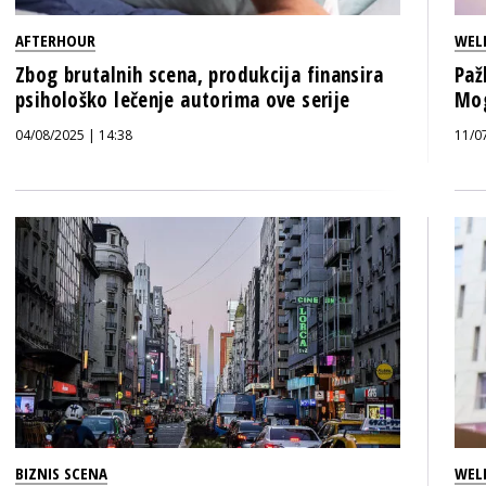
AFTERHOUR
WEL
Zbog brutalnih scena, produkcija finansira
Paž
psihološko lečenje autorima ove serije
Mog
04/08/2025 | 14:38
11/0
BIZNIS SCENA
WEL