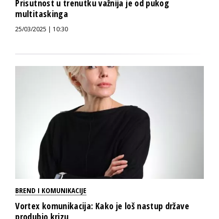
Prisutnost u trenutku važnija je od pukog
multitaskinga
25/03/2025 | 10:30
BREND I KOMUNIKACIJE
Vortex komunikacija: Kako je loš nastup države
produbio krizu