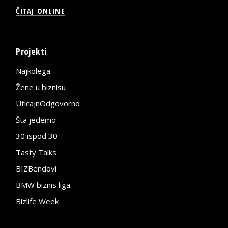
ČITAJ ONLINE
Projekti
Najkolega
Žene u biznisu
UticajnOdgovorno
Šta jedemo
30 ispod 30
Tasty Talks
BIZBendovi
BMW biznis liga
Bizlife Week