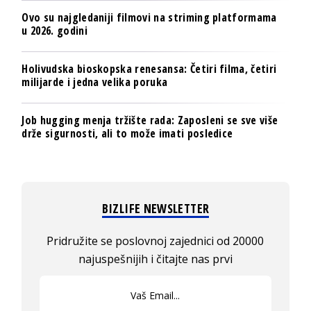
Ovo su najgledaniji filmovi na striming platformama
u 2026. godini
Holivudska bioskopska renesansa: Četiri filma, četiri
milijarde i jedna velika poruka
Job hugging menja tržište rada: Zaposleni se sve više
drže sigurnosti, ali to može imati posledice
BIZLIFE NEWSLETTER
Pridružite se poslovnoj zajednici od 20000
najuspešnijih i čitajte nas prvi