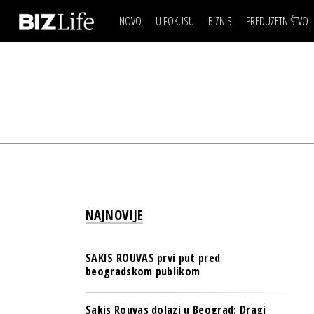
NOVO
U FOKUSU
BIZNIS
PREDUZETNIŠTVO
IZJAVA DANA
BIZNIS SCENA
VIDEO
REAL ESTATE
IZJAVA DANA
BIZNIS SCENA
BREND I KOMUNIKACI
VIDEO
REAL ESTATE
ESG & ENERGY
BREND I KOMUNIKACI
BANKE
ESG & ENERGY
OSIGURANJE
BANKE
TECH I AI
OSIGURANJE
BIZNIS & SPORT
NAJNOVIJE
TECH I AI
PULS REGIONA
BIZNIS & SPORT
NOVO NA RAFU
SAKIS ROUVAS prvi put pred
PULS REGIONA
beogradskom publikom
NOVO NA RAFU
Sakis Rouvas dolazi u Beograd: Dragi