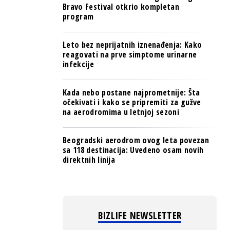
Bravo Festival otkrio kompletan
program
Leto bez neprijatnih iznenađenja: Kako
reagovati na prve simptome urinarne
infekcije
Kada nebo postane najprometnije: Šta
očekivati i kako se pripremiti za gužve
na aerodromima u letnjoj sezoni
Beogradski aerodrom ovog leta povezan
sa 118 destinacija: Uvedeno osam novih
direktnih linija
BIZLIFE NEWSLETTER