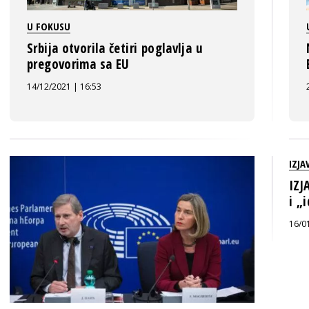
U FOKUSU
Srbija otvorila četiri poglavlja u
pregovorima sa EU
14/12/2021 | 16:53
IZJA
IZJ
i „
16/0