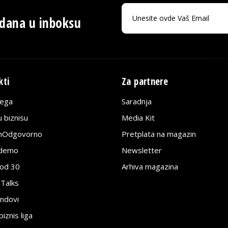
 dana u inboksu
kti
Za partnere
lega
Saradnja
 biznisu
Media Kit
jnOdgovorno
Pretplata na magazin
edemo
Newsletter
pod 30
Arhiva magazina
 Talks
ndovi
znis liga