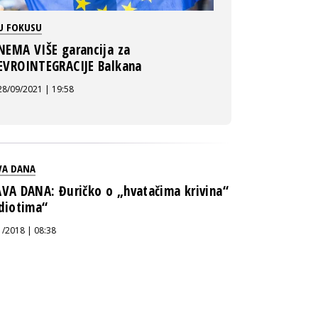
U FOKUSU
NEMA VIŠE garancija za
EVROINTEGRACIJE Balkana
28/09/2021 | 19:58
VA DANA
AVA DANA: Đuričko o „hvatačima krivina“
idiotima“
1/2018 | 08:38