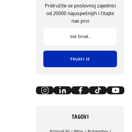
Pridružite se poslovnoj zajednici
od 20000 najuspešnijih i čitajte
nas prvi
PRIJAVI SE
TAGOVI
30 Ispod 30
Bitno
Bizbendovi