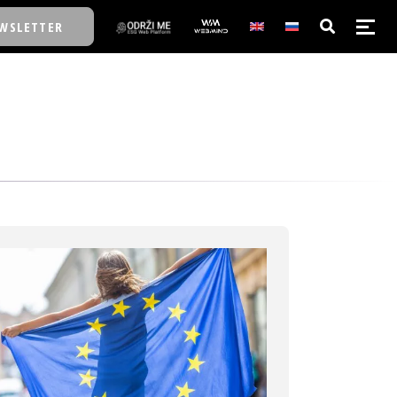
WSLETTER
E/SCHOOL
E/SCHOOL
A
A