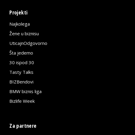
Projekti
Najkolega
Žene u biznisu
UticajnOdgovorno
Šta jedemo
30 ispod 30
Tasty Talks
BIZBendovi
BMW biznis liga
Bizlife Week
Za partnere