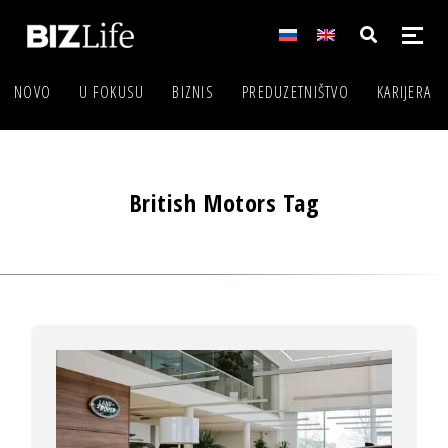
NOVO
U FOKUSU
BIZNIS
PREDUZETNIŠTVO
KARIJERA
British Motors Tag