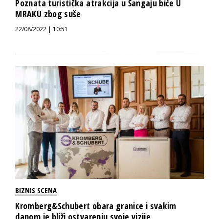
Poznata turistička atrakcija u Šangaju biće U
MRAKU zbog suše
22/08/2022 | 10:51
BIZNIS SCENA
Kromberg&Schubert obara granice i svakim
danom je bliži ostvarenju svoje vizije