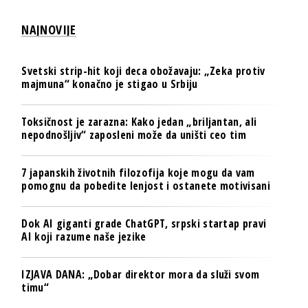
NAJNOVIJE
Svetski strip-hit koji deca obožavaju: „Zeka protiv
majmuna“ konačno je stigao u Srbiju
Toksičnost je zarazna: Kako jedan „briljantan, ali
nepodnošljiv“ zaposleni može da uništi ceo tim
7 japanskih životnih filozofija koje mogu da vam
pomognu da pobedite lenjost i ostanete motivisani
Dok AI giganti grade ChatGPT, srpski startap pravi
AI koji razume naše jezike
IZJAVA DANA: „Dobar direktor mora da služi svom
timu“