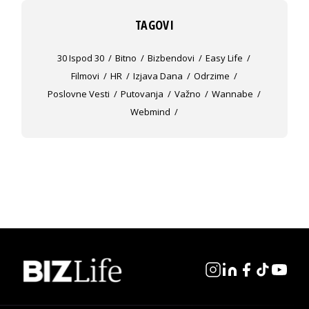
TAGOVI
30 Ispod 30
Bitno
Bizbendovi
Easy Life
Filmovi
HR
Izjava Dana
Odrzime
Poslovne Vesti
Putovanja
Važno
Wannabe
Webmind