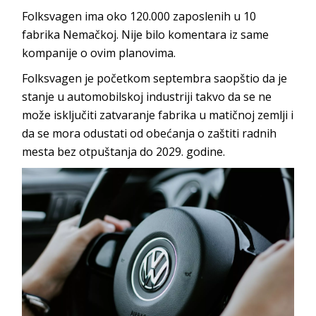
Folksvagen ima oko 120.000 zaposlenih u 10
fabrika Nemačkoj. Nije bilo komentara iz same
kompanije o ovim planovima.
Folksvagen je početkom septembra saopštio da je
stanje u automobilskoj industriji takvo da se ne
može isključiti zatvaranje fabrika u matičnoj zemlji i
da se mora odustati od obećanja o zaštiti radnih
mesta bez otpuštanja do 2029. godine.