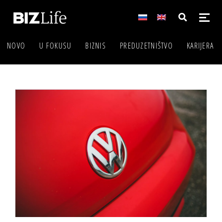
NOVO
U FOKUSU
BIZNIS
PREDUZETNIŠTVO
KARIJERA