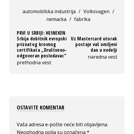
automobilska industrija
/
Volksvagen
/
nemacka
/
fabrika
PRVI U SRBIJI: HEINEKEN
Srbija dobitnik evropski
Uz Mastercard utorak
priznatog krovnog
postaje vaš omiljeni
sertifikata „Društveno-
dan u nedelji
odgovoran poslodavac“
naredna vest
prethodna vest
OSTAVITE KOMENTAR
Vaša adresa e-pošte neće biti objavljena.
Neophodna polja su označena
*