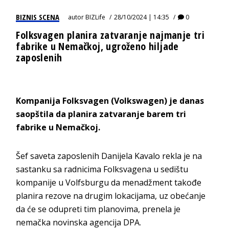
BIZNIS SCENA
autor
BIZLife
28/10/2024 | 14:35
0
Folksvagen planira zatvaranje najmanje tri
fabrike u Nemačkoj, ugroženo hiljade
zaposlenih
Kompanija Folksvagen (Volkswagen) je danas
saopštila da planira zatvaranje barem tri
fabrike u Nemačkoj.
Šef saveta zaposlenih Danijela Kavalo rekla je na
sastanku sa radnicima Folksvagena u sedištu
kompanije u Volfsburgu da menadžment takođe
planira rezove na drugim lokacijama, uz obećanje
da će se odupreti tim planovima, prenela je
nemačka novinska agencija DPA.