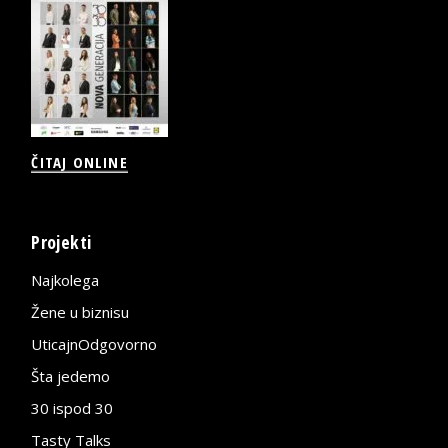
ČITAJ ONLINE
Projekti
Najkolega
Žene u biznisu
UticajnOdgovorno
Šta jedemo
30 ispod 30
Tasty Talks