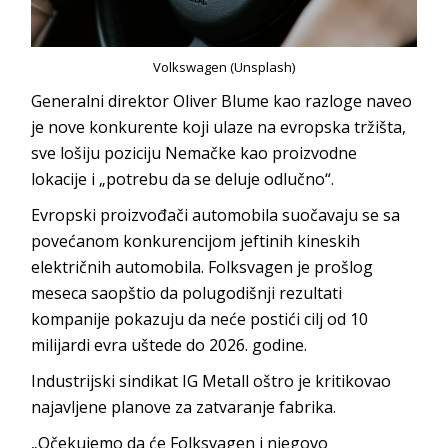
Volkswagen (Unsplash)
Generalni direktor Oliver Blume kao razloge naveo
je nove konkurente koji ulaze na evropska tržišta,
sve lošiju poziciju Nemačke kao proizvodne
lokacije i „potrebu da se deluje odlučno“.
Evropski proizvođači automobila suočavaju se sa
povećanom konkurencijom jeftinih kineskih
električnih automobila. Folksvagen je prošlog
meseca saopštio da polugodišnji rezultati
kompanije pokazuju da neće postići cilj od 10
milijardi evra uštede do 2026. godine.
Industrijski sindikat IG Metall oštro je kritikovao
najavljene planove za zatvaranje fabrika.
„Očekujemo da će Folksvagen i njegovo