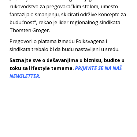
rukovodstvo za pregovaračkim stolom, umesto
fantazija o smanjenju, skicirati održive koncepte za
budućnost“, rekao je lider regionalnog sindikata
Thorsten Groger.
Pregovori o platama između Folksvagena i
sindikata trebalo bi da budu nastavljeni u sredu.
Saznajte sve o dešavanjima u biznisu, budite u
toku sa lifestyle temama.
PRIJAVITE SE NA NAŠ
NEWSLETTER.