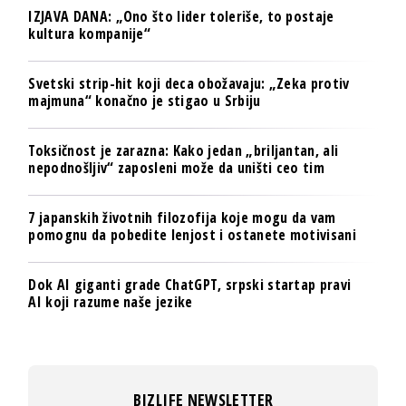
IZJAVA DANA: „Ono što lider toleriše, to postaje
kultura kompanije“
Svetski strip-hit koji deca obožavaju: „Zeka protiv
majmuna“ konačno je stigao u Srbiju
Toksičnost je zarazna: Kako jedan „briljantan, ali
nepodnošljiv“ zaposleni može da uništi ceo tim
7 japanskih životnih filozofija koje mogu da vam
pomognu da pobedite lenjost i ostanete motivisani
Dok AI giganti grade ChatGPT, srpski startap pravi
AI koji razume naše jezike
BIZLIFE NEWSLETTER