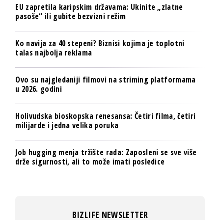
EU zapretila karipskim državama: Ukinite „zlatne
pasoše“ ili gubite bezvizni režim
Ko navija za 40 stepeni? Biznisi kojima je toplotni
talas najbolja reklama
Ovo su najgledaniji filmovi na striming platformama
u 2026. godini
Holivudska bioskopska renesansa: Četiri filma, četiri
milijarde i jedna velika poruka
Job hugging menja tržište rada: Zaposleni se sve više
drže sigurnosti, ali to može imati posledice
BIZLIFE NEWSLETTER