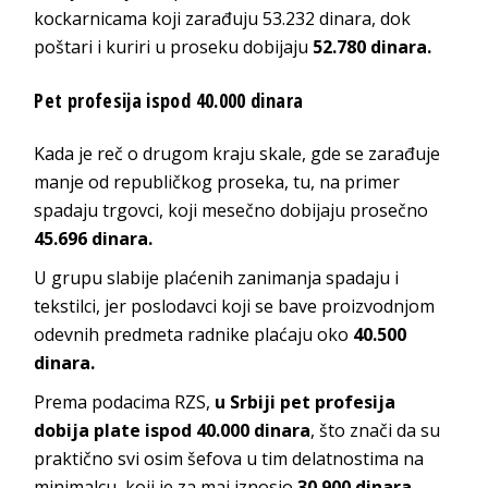
kockarnicama koji zarađuju 53.232 dinara, dok
poštari i kuriri u proseku dobijaju
52.780 dinara.
Pet profesija ispod 40.000 dinara
Kada je reč o drugom kraju skale, gde se zarađuje
manje od republičkog proseka, tu, na primer
spadaju trgovci, koji mesečno dobijaju prosečno
45.696 dinara.
U grupu slabije plaćenih zanimanja spadaju i
tekstilci, jer poslodavci koji se bave proizvodnjom
odevnih predmeta radnike plaćaju oko
40.500
dinara.
Prema podacima RZS,
u Srbiji pet profesija
dobija plate ispod 40.000 dinara
, što znači da su
praktično svi osim šefova u tim delatnostima na
minimalcu, koji je za maj iznosio
30.900 dinara.