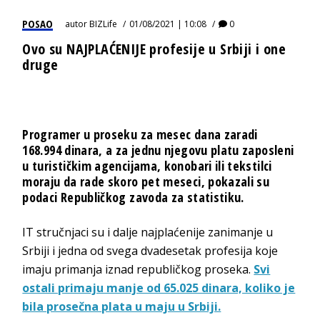
POSAO
autor
BIZLife
01/08/2021 | 10:08
0
Ovo su NAJPLAĆENIJE profesije u Srbiji i one
druge
Programer u proseku za mesec dana zaradi
168.994 dinara, a za jednu njegovu platu zaposleni
u turističkim agencijama, konobari ili tekstilci
moraju da rade skoro pet meseci, pokazali su
podaci Republičkog zavoda za statistiku.
IT stručnjaci su i dalje najplaćenije zanimanje u
Srbiji i jedna od svega dvadesetak profesija koje
imaju primanja iznad republičkog proseka.
Svi
ostali primaju manje od 65.025 dinara, koliko je
bila prosečna plata u maju u Srbiji.