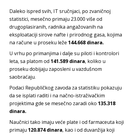
Daleko ispred svih, IT sručnjaci, po zvaničnoj
statistici, mesečno primaju 23.000 više od
drugoplasiranih, radnika angažovanih na
eksploataciji sirove nafte i prirodnog gasa, kojima
na račune u proseku leže
144.668 dinara.
U vrhu po primanjima i dalje su piloti i kontrolori
leta, sa platom od
141.589 dinara
, koliko u
proseku dobijaju zaposleni u vazdušnom
saobraćaju.
Podaci Republičkog zavoda za statistiku pokazuju
da se isplati raditi i na načno-istraživačkim
projektima gde se mesečno zaradi oko
135.318
dinara.
Naučnici tako imaju veće plate i od farmaceuta koji
primaju
120.874 dinara
, kao i od duvanžija koji