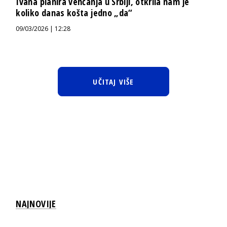
Ivana planira venčanja u Srbiji, otkrila nam je
koliko danas košta jedno „da“
09/03/2026 | 12:28
UČITAJ VIŠE
NAJNOVIJE