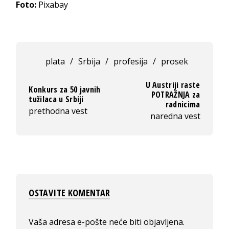
Foto:
Pixabay
plata
/
Srbija
/
profesija
/
prosek
U Austriji raste
Konkurs za 50 javnih
POTRAŽNJA za
tužilaca u Srbiji
radnicima
prethodna vest
naredna vest
OSTAVITE KOMENTAR
Vaša adresa e-pošte neće biti objavljena.