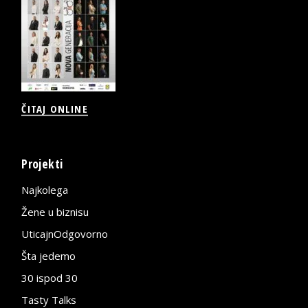
ČITAJ ONLINE
Projekti
Najkolega
Žene u biznisu
UticajnOdgovorno
Šta jedemo
30 ispod 30
Tasty Talks