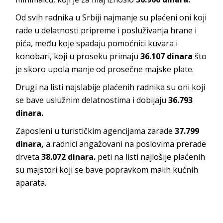
Od svih radnika u Srbiji najmanje su plaćeni oni koji
rade u delatnosti pripreme i posluživanja hrane i
pića, među koje spadaju pomoćnici kuvara i
konobari, koji u proseku primaju
36.107 dinara
što
je skoro upola manje od prosečne majske plate.
Drugi na listi najslabije plaćenih radnika su oni koji
se bave uslužnim delatnostima i dobijaju
36.793
dinara.
Zaposleni u turističkim agencijama zarade
37.799
dinara,
a radnici angažovani na poslovima prerade
drveta
38.072 dinara.
peti na listi najlošije plaćenih
su majstori koji se bave popravkom malih kućnih
aparata.