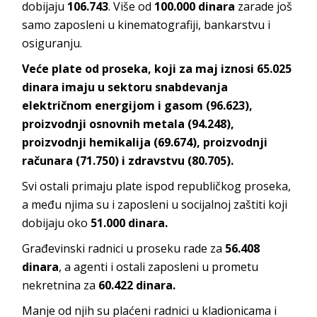
dobijaju
106.743
. Više od
100.000 dinara
zarade još
samo zaposleni u kinematografiji, bankarstvu i
osiguranju.
Veće plate od proseka, koji za maj iznosi 65.025
dinara imaju u sektoru snabdevanja
električnom energijom i gasom (96.623),
proizvodnji osnovnih metala (94.248),
proizvodnji hemikalija (69.674), proizvodnji
računara (71.750) i zdravstvu (80.705).
Svi ostali primaju plate ispod republičkog proseka,
a među njima su i zaposleni u socijalnoj zaštiti koji
dobijaju oko
51.000 dinara.
Građevinski radnici u proseku rade za
56.408
dinara
, a agenti i ostali zaposleni u prometu
nekretnina za
60.422 dinara.
Manje od njih su plaćeni radnici u kladionicama i