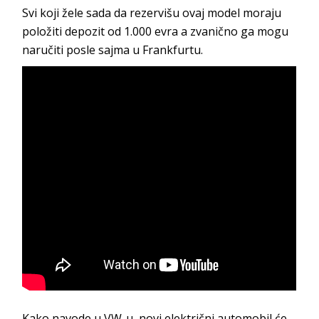
Svi koji žele sada da rezervišu ovaj model moraju
položiti depozit od 1.000 evra a zvanično ga mogu
naručiti posle sajma u Frankfurtu.
Kako navode u VW-u, novi električni automobil će