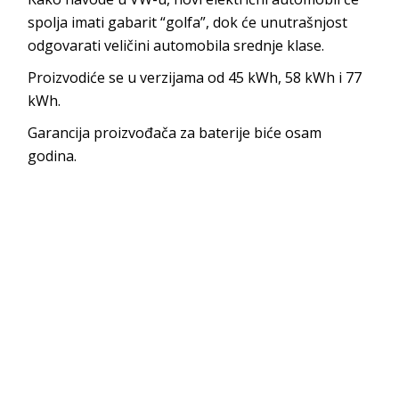
spolja imati gabarit “golfa”, dok će unutrašnjost
odgovarati veličini automobila srednje klase.
Proizvodiće se u verzijama od 45 kWh, 58 kWh i 77
kWh.
Garancija proizvođača za baterije biće osam
godina.