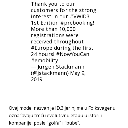
Thank you to our
customers for the strong
interest in our
#VWID3
1st Edition
#prebooking
!
More than 10,000
registrations were
received throughout
#Europe
during the first
24 hours!
#NowYouCan
#emobility
— Jürgen Stackmann
(@jstackmann)
May 9,
2019
Ovaj model nazvan je ID.3 jer njime u Folksvagenu
označavaju treću evolutivnu etapu u istoriji
kompanije, posle “golfa” i “bube”.