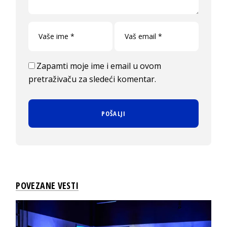
Zapamti moje ime i email u ovom
pretraživaču za sledeći komentar.
POVEZANE VESTI