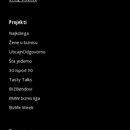
Projekti
Najkolega
Žene u biznisu
UticajnOdgovorno
Šta jedemo
30 ispod 30
Tasty Talks
BIZBendovi
BMW biznis liga
Bizlife Week