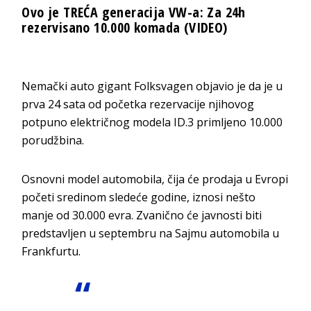
Ovo je TREĆA generacija VW-a: Za 24h
rezervisano 10.000 komada (VIDEO)
Nemački auto gigant Folksvagen objavio je da je u
prva 24 sata od početka rezervacije njihovog
potpuno električnog modela ID.3 primljeno 10.000
porudžbina.
Osnovni model automobila, čija će prodaja u Evropi
početi sredinom sledeće godine, iznosi nešto
manje od 30.000 evra. Zvanično će javnosti biti
predstavljen u septembru na Sajmu automobila u
Frankfurtu.