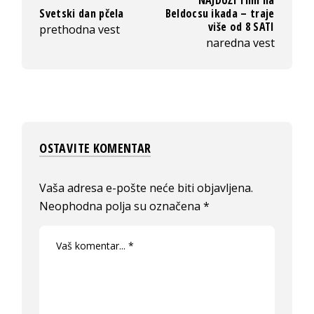
NAJDUŽI film na
Svetski dan pčela
Beldocsu ikada – traje
više od 8 SATI
prethodna vest
naredna vest
OSTAVITE KOMENTAR
Vaša adresa e-pošte neće biti objavljena.
Neophodna polja su označena
*