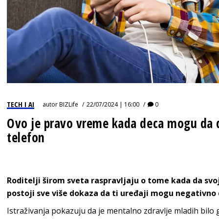
TECH I AI
autor
BIZLife
22/07/2024 | 16:00
0
Ovo je pravo vreme kada deca mogu da d
telefon
Roditelji širom sveta raspravljaju o tome kada da svo
postoji sve više dokaza da ti uređaji mogu negativno 
Istraživanja pokazuju da je mentalno zdravlje mladih bilo g