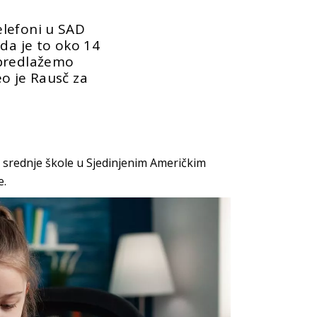
lefoni u SAD
 da je to oko 14
 predlažemo
o je Rausč za
 srednje škole u Sjedinjenim Američkim
e.