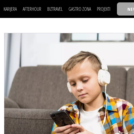
KARIJERA
AFTERHOUR
BIZTRAVEL
GASTRO ZONA
PROJEKTI
NE
POSAO
FILM I SCENA
NAJKOLEGA
LJUDI (HR)
KNJIGE
TASTY TALKS
POSAO
FILM I SCENA
NAJKOLEGA
JE
MOJ UGAO
AUTO SVET
30 ISPOD 30
LJUDI (HR)
KNJIGE
TASTY TALKS
USAVRŠAVANJE
STIL
BACK TO OFFIC
JE
MOJ UGAO
AUTO SVET
30 ISPOD 30
KNOW-HOW
WELLBEING
BIZBENDOVI
USAVRŠAVANJE
STIL
BACK TO OFFIC
BIZKOLEGIJUM
KNOW-HOW
WELLBEING
BIZBENDOVI
BMW BIZNIS LIG
BIZKOLEGIJUM
BIZLIFE WEEK
BMW BIZNIS LIG
IZJAVA GODINE
BIZLIFE WEEK
IZJAVA GODINE