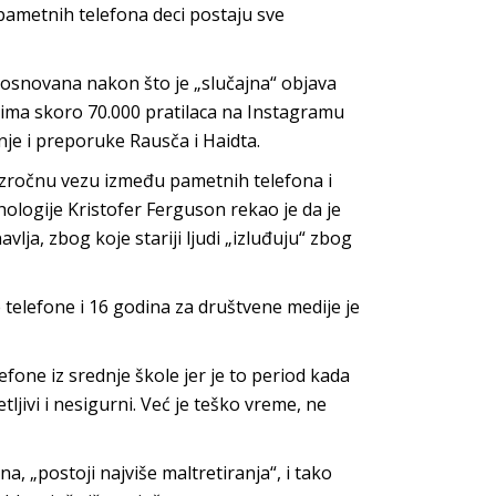
pametnih telefona deci postaju sve
e osnovana nakon što je „slučajna“ objava
 ima skoro 70.000 pratilaca na Instagramu
nje i preporuke Rausča i Haidta.
 uzročnu vezu između pametnih telefona i
hologije Kristofer Ferguson rekao je da je
lja, zbog koje stariji ljudi „izluđuju“ zbog
elefone i 16 godina za društvene medije je
fone iz srednje škole jer je to period kada
jivi i nesigurni. Već je teško vreme, ne
, „postoji najviše maltretiranja“, i tako