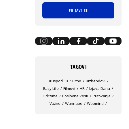
PRIJAVI SE
TAGOVI
30 Ispod 30
Bitno
Bizbendovi
Easy Life
Filmovi
HR
Izjava Dana
Odrzime
Poslovne Vesti
Putovanja
Važno
Wannabe
Webmind