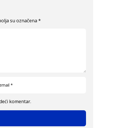
olja su označena
*
edeći komentar.