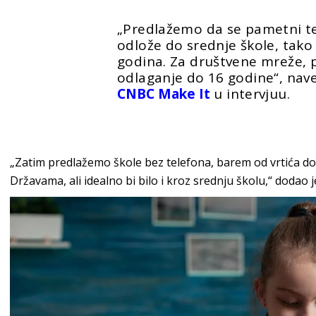
„Predlažemo da se pametni te
odlože do srednje škole, tako
godina. Za društvene mreže,
odlaganje do 16 godine“, nave
CNBC Make It
u intervjuu.
„Zatim predlažemo škole bez telefona, barem od vrtića do
Državama, ali idealno bi bilo i kroz srednju školu,“ dodao j