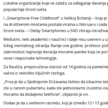
Lokalne organizacije koje se zalažu za odlaganje davanja 
popularnije širom sveta.
I „Smartphone Free Childhood“ u Velikoj Britaniji – koja j
na društvenim mrežama postala viralna u februaru i sada
širom sveta – i Delay Smartphones u SAD citiraju istraživa
Međutim, neki akademici i naučnici i dalje nisu uvereni u
lošeg mentalnog zdravlja. Ranije ove godine, profesor psi
zabrinutost najnovija iteracija moralne panike koja se ponav
nove i nepoznate tehnologije.
Za Raušča, preporučena starost od 14 godina za pametne t
važna iz nekoliko ključnih razloga.
„Prva je da u Sjedinjenim Državama želimo da izbacimo tele
ste u ranom pubertetu, kada ste jednostavno izuzetno osetl
moramo da dodajemo telefone“, objasnio je on.
Dodao je da u sedmom razredu, koji je između 12 i 13 godina