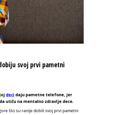
obiju svoj prvi pametni
joj
deci
daju pametne telefone, jer
da utiču na mentalno zdravlje dece.
ore što su ranije dobili svoj prvi pametni