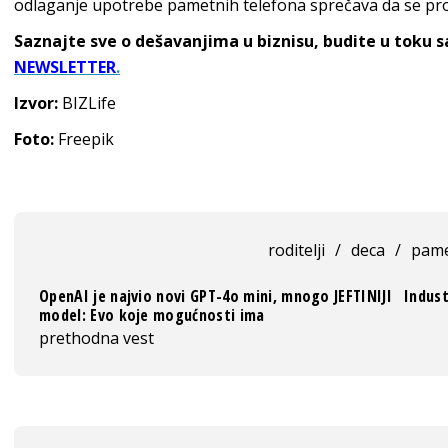
odlaganje upotrebe pametnih telefona sprečava da se pro
Saznajte sve o dešavanjima u biznisu, budite u toku 
NEWSLETTER
.
Izvor:
BIZLife
Foto:
Freepik
roditelji
/
deca
/
pame
OpenAI je najvio novi GPT-4o mini, mnogo JEFTINIJI
Indust
model: Evo koje mogućnosti ima
prethodna vest