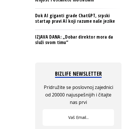
Dok AI giganti grade ChatGPT, srpski
startap pravi AI koji razume naše jezike
IZJAVA DANA: „Dobar direktor mora da
služi svom timu“
BIZLIFE NEWSLETTER
Pridružite se poslovnoj zajednici
od 20000 najuspešnijih i čitajte
nas prvi