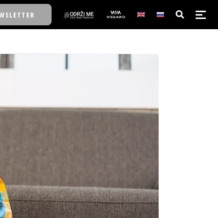
WSLETTER
E/SCHOOL
E/SCHOOL
A
A