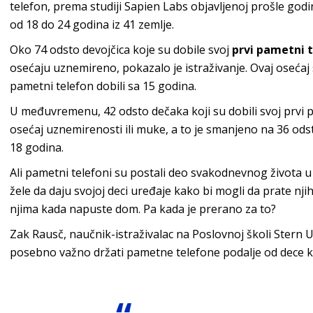
telefon, prema studiji Sapien Labs objavljenoj prošle godin
od 18 do 24 godina iz 41 zemlje.
Oko 74 odsto devojčica koje su dobile svoj
prvi pametni t
osećaju uznemireno, pokazalo je istraživanje. Ovaj osećaj
pametni telefon dobili sa 15 godina.
U međuvremenu, 42 odsto dečaka koji su dobili svoj prvi p
osećaj uznemirenosti ili muke, a to je smanjeno na 36 ods
18 godina.
Ali pametni telefoni su postali deo svakodnevnog života u sv
žele da daju svojoj deci uređaje kako bi mogli da prate nji
njima kada napuste dom. Pa kada je prerano za to?
Zak Rausč, naučnik-istraživalac na Poslovnoj školi Stern U
posebno važno držati pametne telefone podalje od dece koj