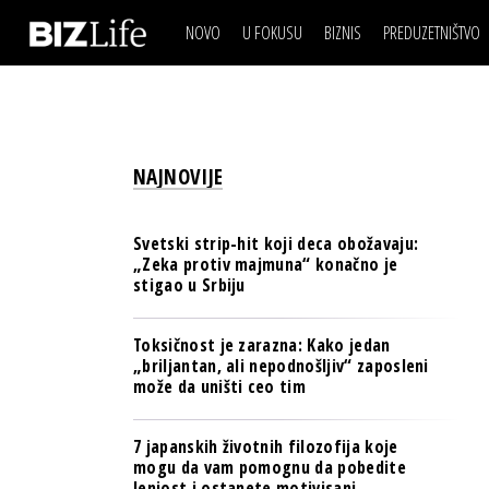
NOVO
U FOKUSU
BIZNIS
PREDUZETNIŠTVO
IZJAVA DANA
BIZNIS SCENA
VIDEO
REAL ESTATE
IZJAVA DANA
BIZNIS SCENA
BREND I KOMUNIKACI
VIDEO
REAL ESTATE
ESG & ENERGY
NAJNOVIJE
BREND I KOMUNIKACI
BANKE
ESG & ENERGY
OSIGURANJE
Svetski strip-hit koji deca obožavaju:
BANKE
„Zeka protiv majmuna“ konačno je
TECH I AI
stigao u Srbiju
OSIGURANJE
BIZNIS & SPORT
TECH I AI
Toksičnost je zarazna: Kako jedan
PULS REGIONA
„briljantan, ali nepodnošljiv“ zaposleni
BIZNIS & SPORT
može da uništi ceo tim
NOVO NA RAFU
PULS REGIONA
7 japanskih životnih filozofija koje
NOVO NA RAFU
mogu da vam pomognu da pobedite
lenjost i ostanete motivisani