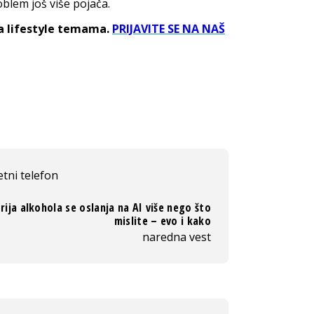
blem još više pojača.
sa lifestyle temama.
PRIJAVITE SE NA NAŠ
tni telefon
rija alkohola se oslanja na AI više nego što
mislite – evo i kako
naredna vest